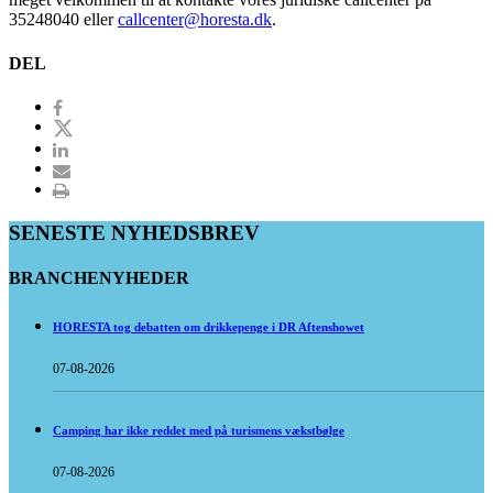
35248040 eller
callcenter@horesta.dk
.
DEL
SENESTE NYHEDSBREV
BRANCHENYHEDER
HORESTA tog debatten om drikkepenge i DR Aftenshowet
07-08-2026
Camping har ikke reddet med på turismens vækstbølge
07-08-2026