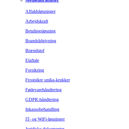
Medlemsrabatter
Affaldsløsninger
Arbejdskraft
Betalingsløsning
Brandrådgivning
Brændstof
Elaftale
Forsikring
Frostsikre unika-krukker
Fødevarehåndtering
GDPR-håndtering
Inkassobehandling
IT- og WiFi-løsninger
Juridiske dokumenter