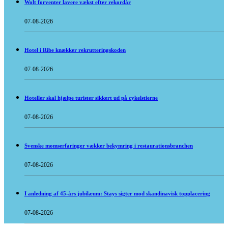
Wolt forventer lavere vækst efter rekordår
07-08-2026
Hotel i Ribe knækker rekrutteringskoden
07-08-2026
Hoteller skal hjælpe turister sikkert ud på cykelstierne
07-08-2026
Svenske momserfaringer vækker bekymring i restaurationsbranchen
07-08-2026
I anledning af 45-års jubilæum: Stays sigter mod skandinavisk topplacering
07-08-2026