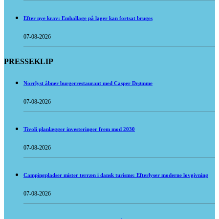
Efter nye krav: Emballage på lager kan fortsat bruges
07-08-2026
PRESSEKLIP
Norrlyst åbner burgerrestaurant med Casper Drømme
07-08-2026
Tivoli planlægger investeringer frem mod 2030
07-08-2026
Campingpladser mister terræn i dansk turisme: Efterlyser moderne lovgivning
07-08-2026