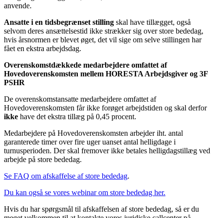
anvende.
Ansatte i en tidsbegrænset stilling
skal have tillægget, også
selvom deres ansættelsestid ikke strækker sig over store bededag,
hvis årsnormen er blevet øget, det vil sige om selve stillingen har
fået en ekstra arbejdsdag.
Overenskomstdækkede medarbejdere omfattet af
Hovedoverenskomsten mellem HORESTA Arbejdsgiver og 3F
PSHR
De overenskomstansatte medarbejdere omfattet af
Hovedoverenskomsten får ikke forøget arbejdstiden og skal derfor
ikke
have det ekstra tillæg på 0,45 procent.
Medarbejdere på Hovedoverenskomsten arbejder iht. antal
garanterede timer over fire uger uanset antal helligdage i
turnusperioden. Der skal fremover ikke betales helligdagstillæg ved
arbejde på store bededag.
Se FAQ om afskaffelse af store bededag
.
Du kan også se vores webinar om store bededag her.
Hvis du har spørgsmål til afskaffelsen af store bededag, så er du
meget velkommen til at kontakte vores juridiske callcenter på