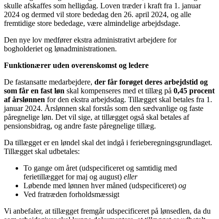
skulle afskaffes som helligdag. Loven træder i kraft fra 1. januar
2024 og dermed vil store bededag den 26. april 2024, og alle
fremtidige store bededage, være almindelige arbejdsdage.
Den nye lov medfører ekstra administrativt arbejdere for
bogholderiet og lønadministrationen.
Funktionærer uden overenskomst og ledere
De fastansatte medarbejdere,
der
får forøget deres arbejdstid og
som får en fast løn
skal kompenseres med et tillæg på
0,45 procent
af årslønnen
for den ekstra arbejdsdag. Tillægget skal betales fra 1.
januar 2024. Årslønnen skal forstås som den sædvanlige og faste
påregnelige løn. Det vil sige, at tillægget også skal betales af
pensionsbidrag, og andre faste påregnelige tillæg.
Da tillægget er en løndel skal det indgå i ferieberegningsgrundlaget.
Tillægget skal udbetales:
To gange om året (udspecificeret og samtidig med
ferietillægget for maj og august)
eller
Løbende med lønnen hver måned (udspecificeret)
og
Ved fratræden forholdsmæssigt
Vi anbefaler, at tillægget fremgår udspecificeret på lønsedlen, da du