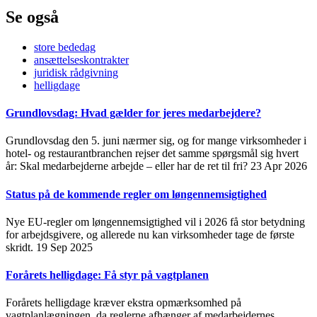
Se også
store bededag
ansættelseskontrakter
juridisk rådgivning
helligdage
Grundlovsdag: Hvad gælder for jeres medarbejdere?
Grundlovsdag den 5. juni nærmer sig, og for mange virksomheder i
hotel- og restaurantbranchen rejser det samme spørgsmål sig hvert
år: Skal medarbejderne arbejde – eller har de ret til fri?
23 Apr 2026
Status på de kommende regler om løngennemsigtighed
Nye EU-regler om løngennemsigtighed vil i 2026 få stor betydning
for arbejdsgivere, og allerede nu kan virksomheder tage de første
skridt.
19 Sep 2025
Forårets helligdage: Få styr på vagtplanen
Forårets helligdage kræver ekstra opmærksomhed på
vagtplanlægningen, da reglerne afhænger af medarbejdernes