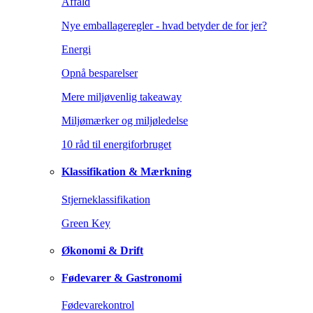
Affald
Nye emballageregler - hvad betyder de for jer?
Energi
Opnå besparelser
Mere miljøvenlig takeaway
Miljømærker og miljøledelse
10 råd til energiforbruget
Klassifikation & Mærkning
Stjerneklassifikation
Green Key
Økonomi & Drift
Fødevarer & Gastronomi
Fødevarekontrol