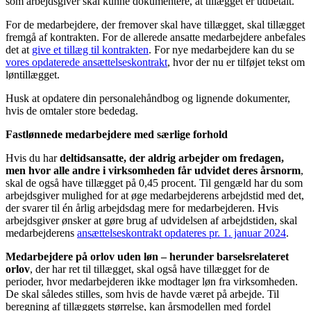
som arbejdsgiver skal kunne dokumentere, at tillægget er udbetalt.
For de medarbejdere, der fremover skal have tillægget, skal tillægget
fremgå af kontrakten. For de allerede ansatte medarbejdere anbefales
det at
give et tillæg til kontrakten
. For nye medarbejdere kan du se
vores opdaterede ansættelseskontrakt
, hvor der nu er tilføjet tekst om
løntillægget.
Husk at opdatere din personalehåndbog og lignende dokumenter,
hvis de omtaler store bededag.
Fastlønnede medarbejdere med særlige forhold
Hvis du har
deltidsansatte, der aldrig arbejder om fredagen,
men hvor alle andre i virksomheden får udvidet deres årsnorm
,
skal de også have tillægget på 0,45 procent. Til gengæld har du som
arbejdsgiver mulighed for at øge medarbejderens arbejdstid med det,
der svarer til én årlig arbejdsdag mere for medarbejderen. Hvis
arbejdsgiver ønsker at gøre brug af udvidelsen af arbejdstiden, skal
medarbejderens
ansættelseskontrakt opdateres pr. 1. januar 2024
.
Medarbejdere på orlov uden løn – herunder barselsrelateret
orlov
, der har ret til tillægget, skal også have tillægget for de
perioder, hvor medarbejderen ikke modtager løn fra virksomheden.
De skal således stilles, som hvis de havde været på arbejde. Til
beregning af tillæggets størrelse, kan årsmodellen med fordel