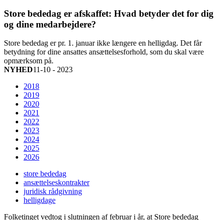
Store bededag er afskaffet: Hvad betyder det for dig
og dine medarbejdere?
Store bededag er pr. 1. januar ikke længere en helligdag. Det får
betydning for dine ansattes ansættelsesforhold, som du skal være
opmærksom på.
NYHED
11-10 - 2023
2018
2019
2020
2021
2022
2023
2024
2025
2026
store bededag
ansættelseskontrakter
juridisk rådgivning
helligdage
Folketinget vedtog i slutningen af februar i år, at Store bededag