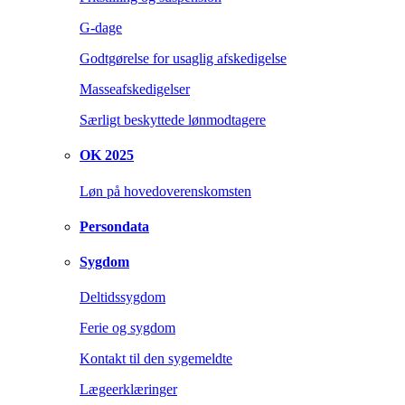
G-dage
Godtgørelse for usaglig afskedigelse
Masseafskedigelser
Særligt beskyttede lønmodtagere
OK 2025
Løn på hovedoverenskomsten
Persondata
Sygdom
Deltidssygdom
Ferie og sygdom
Kontakt til den sygemeldte
Lægeerklæringer