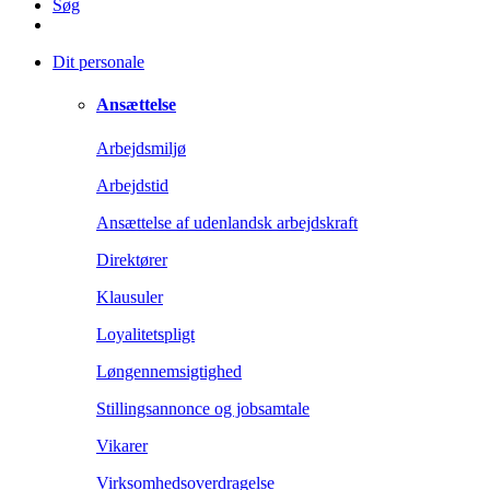
Søg
Dit personale
Ansættelse
Arbejdsmiljø
Arbejdstid
Ansættelse af udenlandsk arbejdskraft
Direktører
Klausuler
Loyalitetspligt
Løngennemsigtighed
Stillingsannonce og jobsamtale
Vikarer
Virksomhedsoverdragelse