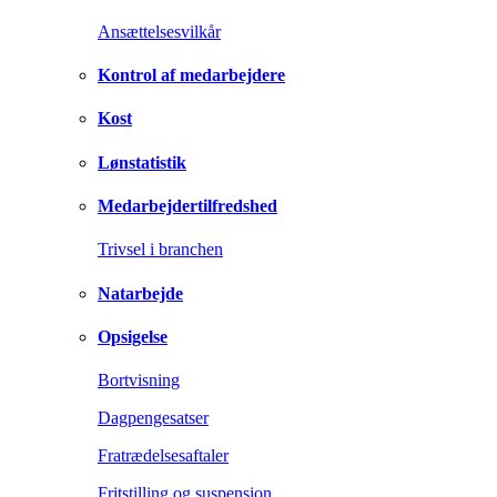
Ansættelsesvilkår
Kontrol af medarbejdere
Kost
Lønstatistik
Medarbejdertilfredshed
Trivsel i branchen
Natarbejde
Opsigelse
Bortvisning
Dagpengesatser
Fratrædelsesaftaler
Fritstilling og suspension