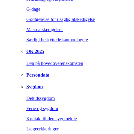
G-dage
Godtgørelse for usaglig afskedigelse
Masseafskedigelser
Særligt beskyttede lønmodtagere
OK 2025
Løn på hovedoverenskomsten
Persondata
Sygdom
Deltidssygdom
Ferie og sygdom
Kontakt til den sygemeldte
Lægeerklæringer