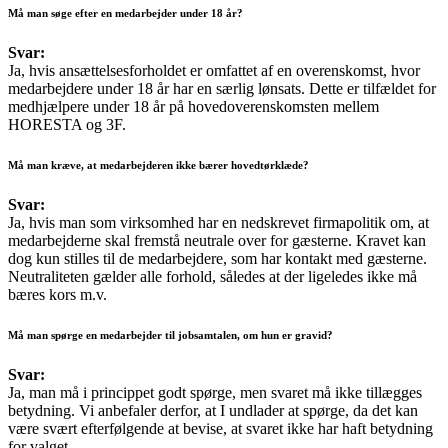
Må man søge efter en medarbejder under 18 år?
Svar:
Ja, hvis ansættelsesforholdet er omfattet af en overenskomst, hvor
medarbejdere under 18 år har en særlig lønsats. Dette er tilfældet for
medhjælpere under 18 år på hovedoverenskomsten mellem
HORESTA og 3F.
Må man kræve, at medarbejderen ikke bærer hovedtørklæde?
Svar:
Ja, hvis man som virksomhed har en nedskrevet firmapolitik om, at
medarbejderne skal fremstå neutrale over for gæsterne. Kravet kan
dog kun stilles til de medarbejdere, som har kontakt med gæsterne.
Neutraliteten gælder alle forhold, således at der ligeledes ikke må
bæres kors m.v.
Må man spørge en medarbejder til jobsamtalen, om hun er gravid?
Svar:
Ja, man må i princippet godt spørge, men svaret må ikke tillægges
betydning. Vi anbefaler derfor, at I undlader at spørge, da det kan
være svært efterfølgende at bevise, at svaret ikke har haft betydning
for valget.