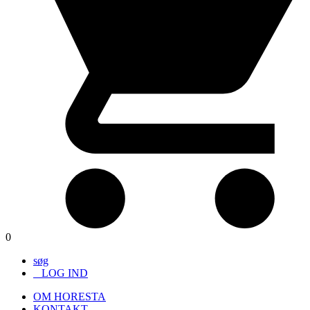
0
søg
LOG IND
OM HORESTA
KONTAKT