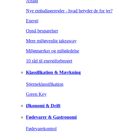
Affald
Nye emballageregler - hvad betyder de for jer?
Energi
Opnå besparelser
Mere miljøvenlig takeaway
Miljømærker og miljøledelse
10 råd til energiforbruget
Klassifikation & Mærkning
Stjerneklassifikation
Green Key
Økonomi & Drift
Fødevarer & Gastronomi
Fødevarekontrol