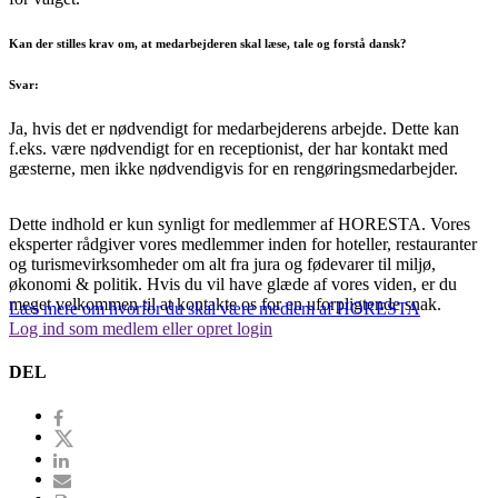
Kan der stilles krav om, at medarbejderen skal læse, tale og forstå dansk?
Svar:
Ja, hvis det er nødvendigt for medarbejderens arbejde. Dette kan
f.eks. være nødvendigt for en receptionist, der har kontakt med
gæsterne, men ikke nødvendigvis for en rengøringsmedarbejder.
Dette indhold er kun synligt for medlemmer af HORESTA. Vores
eksperter rådgiver vores medlemmer inden for hoteller, restauranter
og turismevirksomheder om alt fra jura og fødevarer til miljø,
økonomi & politik. Hvis du vil have glæde af vores viden, er du
meget velkommen til at kontakte os for en uforpligtende snak.
Læs mere om hvorfor du skal være medlem af HORESTA
Log ind som medlem eller opret login
DEL