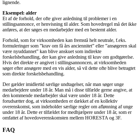
lignende.
Eksempel: alder
Et af de forhold, der ofte giver anledning til problemer i en
stillingsannonce, er henvisning til alder. Som hovedregel må det ikke
anføres, at der søges en medarbejder med en bestemt alder.
Forhold, som for virksomheden kan fremstå helt neutrale, f.eks.
formuleringer som ”krav om få års anciennitet” eller ”ansøgeren skal
være nyuddannet” kan blive anskuet som indirekte
forskelsbehandling, der kan give anledning til krav om godtgørelse.
Hvis det direkte er angivet i stillingsannoncen, at virksomheden
søger efter ansøgere med en vis alder, så vil dette ofte blive betragtet
som direkte forskelsbehandling.
Der gælder imidlertid særlige undtagelser, når man søger unge
medarbejdere under 18 år. Man må i disse tilfælde gerne angive, at
den kommende medarbejder skal være under 18 år. Dette
forudsætter dog, at virksomheden er dækket af en kollektiv
overenskomst, som indeholder særlige regler om aflønning af unge
under 18 år. Dette er tilfældet for medhjælpere under 18 år, som er
omfattet af hovedoverenskomsten mellem HORESTA og 3F.
FAQ