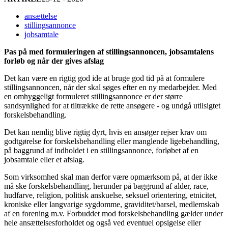
ansættelse
stillingsannonce
jobsamtale
Pas på med formuleringen af stillingsannoncen, jobsamtalens
forløb og når der gives afslag
Det kan være en rigtig god ide at bruge god tid på at formulere
stillingsannoncen, når der skal søges efter en ny medarbejder. Med
en omhyggeligt formuleret stillingsannonce er der større
sandsynlighed for at tiltrække de rette ansøgere - og undgå utilsigtet
forskelsbehandling.
Det kan nemlig blive rigtig dyrt, hvis en ansøger rejser krav om
godtgørelse for forskelsbehandling eller manglende ligebehandling,
på baggrund af indholdet i en stillingsannonce, forløbet af en
jobsamtale eller et afslag.
Som virksomhed skal man derfor være opmærksom på, at der ikke
må ske forskelsbehandling, herunder på baggrund af alder, race,
hudfarve, religion, politisk anskuelse, seksuel orientering, etnicitet,
kroniske eller langvarige sygdomme, graviditet/barsel, medlemskab
af en forening m.v. Forbuddet mod forskelsbehandling gælder under
hele ansættelsesforholdet og også ved eventuel opsigelse eller