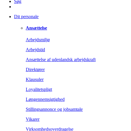
Søg
Dit personale
Ansættelse
Arbejdsmiljø
Arbejdstid
Ansættelse af udenlandsk arbejdskraft
Direktører
Klausuler
Loyalitetspligt
Løngennemsigtighed
Stillingsannonce og jobsamtale
Vikarer
Virksomhedsoverdragelse