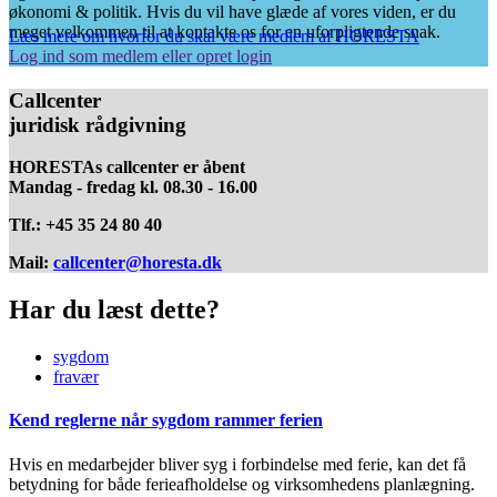
økonomi & politik. Hvis du vil have glæde af vores viden, er du
meget velkommen til at kontakte os for en uforpligtende snak.
Læs mere om hvorfor du skal være medlem af HORESTA
Log ind som medlem eller opret login
Callcenter
juridisk rådgivning
HORESTAs callcenter er åbent
Mandag - fredag kl. 08.30 - 16.00
Tlf.: +45 35 24 80 40
Mail:
callcenter@horesta.dk
Har du læst dette?
sygdom
fravær
Kend reglerne når sygdom rammer ferien
Hvis en medarbejder bliver syg i forbindelse med ferie, kan det få
betydning for både ferieafholdelse og virksomhedens planlægning.