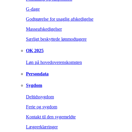
G-dage
Godtgørelse for usaglig afskedigelse
Masseafskedigelser
Særligt beskyttede lønmodtagere
OK 2025
Løn på hovedoverenskomsten
Persondata
Sygdom
Deltidssygdom
Ferie og sygdom
Kontakt til den sygemeldte
Lægeerklæringer