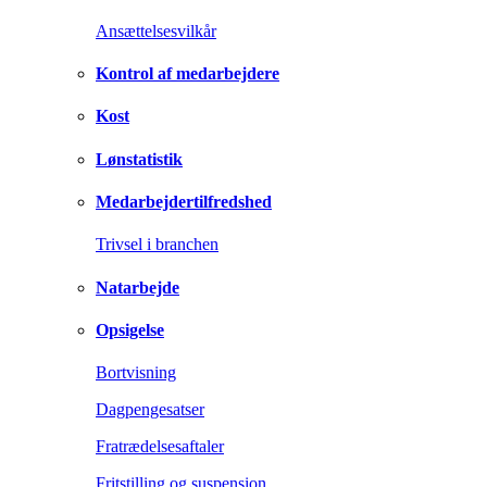
Ansættelsesvilkår
Kontrol af medarbejdere
Kost
Lønstatistik
Medarbejdertilfredshed
Trivsel i branchen
Natarbejde
Opsigelse
Bortvisning
Dagpengesatser
Fratrædelsesaftaler
Fritstilling og suspension