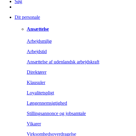
Søg
Dit personale
Ansættelse
Arbejdsmiljø
Arbejdstid
Ansættelse af udenlandsk arbejdskraft
Direktører
Klausuler
Loyalitetspligt
Løngennemsigtighed
Stillingsannonce og jobsamtale
Vikarer
Virksomhedsoverdragelse