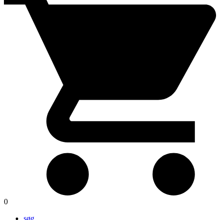
0
søg