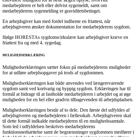
medarbejderen er helt eller delvist sygemeldt, samt om
medarbejderens sygemelding er graviditetsbetinget.
En arbejdsgiver kan med fordel indhente en friattest, når
arbejdsgiveren ønsker dokumentation for medarbejderens sygdom.
Ifølge HORESTAs sygdomscirkulære kan arbejdsgiver kræve en
friattest fra og med 4. sygedag.
MULIGHEDSERKLÆRING
Mulighedserklæringen sætter fokus på medarbejderens muligheder
for at udføre arbejdsopgaver på trods af sygdommen.
Mulighedserklæringen kan både anvendes ved længerevarende
sygdom samt ved kortvarig og hyppig sygdom. Erklæringen har til
formål at bidrage til at fastholde medarbejderen i arbejdet og at øge
muligheden for en hel eller gradvis tilbagevenden til arbejdspladsen.
Mulighedserklæringen består af to dele. Den første del udfyldes af
arbejdsgiveren og medarbejderen i fællesskab. Arbejdsgiveren skal
til dette formål indkalde medarbejderen til en mulighedssamtale.
Som led i udfyldelsen beskrives medarbejderens
funktionsnedsættelse samt de begrænsninger sygdommen medfører i