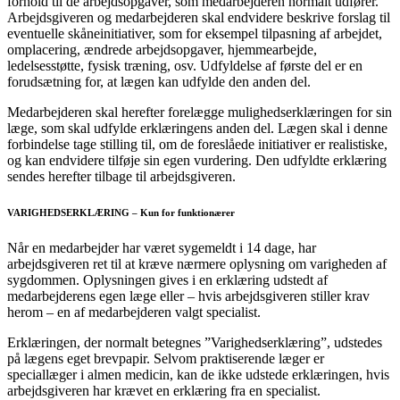
forhold til de arbejdsopgaver, som medarbejderen normalt udfører.
Arbejdsgiveren og medarbejderen skal endvidere beskrive forslag til
eventuelle skåneinitiativer, som for eksempel tilpasning af arbejdet,
omplacering, ændrede arbejdsopgaver, hjemmearbejde,
ledelsesstøtte, fysisk træning, osv. Udfyldelse af første del er en
forudsætning for, at lægen kan udfylde den anden del.
Medarbejderen skal herefter forelægge mulighedserklæringen for sin
læge, som skal udfylde erklæringens anden del. Lægen skal i denne
forbindelse tage stilling til, om de foreslåede initiativer er realistiske,
og kan endvidere tilføje sin egen vurdering. Den udfyldte erklæring
sendes herefter tilbage til arbejdsgiveren.
VARIGHEDSERKLÆRING – Kun for funktionærer
Når en medarbejder har været sygemeldt i 14 dage, har
arbejdsgiveren ret til at kræve nærmere oplysning om varigheden af
sygdommen. Oplysningen gives i en erklæring udstedt af
medarbejderens egen læge eller – hvis arbejdsgiveren stiller krav
herom – en af medarbejderen valgt specialist.
Erklæringen, der normalt betegnes ”Varighedserklæring”, udstedes
på lægens eget brevpapir. Selvom praktiserende læger er
speciallæger i almen medicin, kan de ikke udstede erklæringen, hvis
arbejdsgiveren har krævet en erklæring fra en specialist.