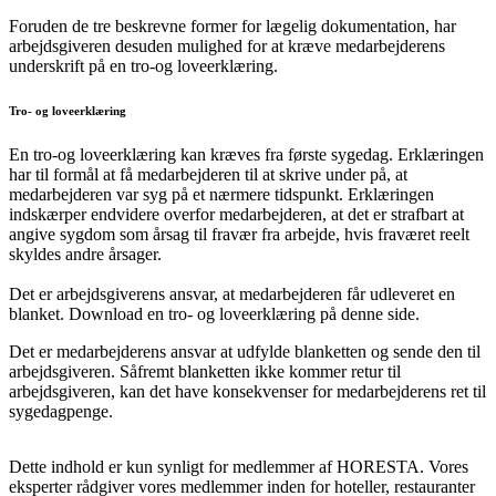
Foruden de tre beskrevne former for lægelig dokumentation, har
arbejdsgiveren desuden mulighed for at kræve medarbejderens
underskrift på en tro-og loveerklæring.
Tro- og loveerklæring
En tro-og loveerklæring kan kræves fra første sygedag. Erklæringen
har til formål at få medarbejderen til at skrive under på, at
medarbejderen var syg på et nærmere tidspunkt. Erklæringen
indskærper endvidere overfor medarbejderen, at det er strafbart at
angive sygdom som årsag til fravær fra arbejde, hvis fraværet reelt
skyldes andre årsager.
Det er arbejdsgiverens ansvar, at medarbejderen får udleveret en
blanket. Download en tro- og loveerklæring på denne side.
Det er medarbejderens ansvar at udfylde blanketten og sende den til
arbejdsgiveren. Såfremt blanketten ikke kommer retur til
arbejdsgiveren, kan det have konsekvenser for medarbejderens ret til
sygedagpenge.
Dette indhold er kun synligt for medlemmer af HORESTA. Vores
eksperter rådgiver vores medlemmer inden for hoteller, restauranter