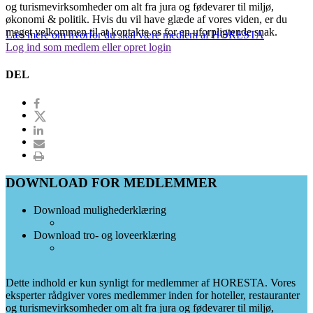
og turismevirksomheder om alt fra jura og fødevarer til miljø,
økonomi & politik. Hvis du vil have glæde af vores viden, er du
meget velkommen til at kontakte os for en uforpligtende snak.
Læs mere om hvorfor du skal være medlem af HORESTA
Log ind som medlem eller opret login
DEL
DOWNLOAD FOR MEDLEMMER
Download mulighederklæring
Download tro- og loveerklæring
Dette indhold er kun synligt for medlemmer af HORESTA. Vores
eksperter rådgiver vores medlemmer inden for hoteller, restauranter
og turismevirksomheder om alt fra jura og fødevarer til miljø,