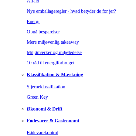
Affald
Nye emballageregler - hvad betyder de for jer?
Energi
Opnå besparelser
Mere miljøvenlig takeaway
Miljømærker og miljøledelse
10 råd til energiforbruget
Klassifikation & Mærkning
Stjerneklassifikation
Green Key
Økonomi & Drift
Fødevarer & Gastronomi
Fødevarekontrol