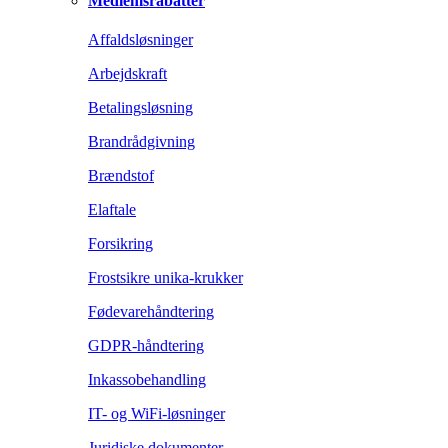
Medlemsrabatter
Affaldsløsninger
Arbejdskraft
Betalingsløsning
Brandrådgivning
Brændstof
Elaftale
Forsikring
Frostsikre unika-krukker
Fødevarehåndtering
GDPR-håndtering
Inkassobehandling
IT- og WiFi-løsninger
Juridiske dokumenter