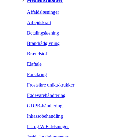
Medlemsrabatter
Affaldsløsninger
Arbejdskraft
Betalingsløsning
Brandrådgivning
Brændstof
Elaftale
Forsikring
Frostsikre unika-krukker
Fødevarehåndtering
GDPR-håndtering
Inkassobehandling
IT- og WiFi-løsninger
Juridiske dokumenter