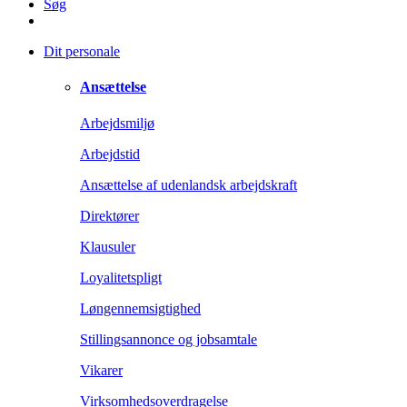
Søg
Dit personale
Ansættelse
Arbejdsmiljø
Arbejdstid
Ansættelse af udenlandsk arbejdskraft
Direktører
Klausuler
Loyalitetspligt
Løngennemsigtighed
Stillingsannonce og jobsamtale
Vikarer
Virksomhedsoverdragelse