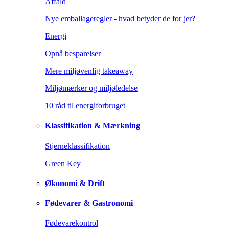
Affald
Nye emballageregler - hvad betyder de for jer?
Energi
Opnå besparelser
Mere miljøvenlig takeaway
Miljømærker og miljøledelse
10 råd til energiforbruget
Klassifikation & Mærkning
Stjerneklassifikation
Green Key
Økonomi & Drift
Fødevarer & Gastronomi
Fødevarekontrol