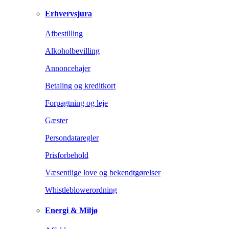
Erhvervsjura
Afbestilling
Alkoholbevilling
Annoncehajer
Betaling og kreditkort
Forpagtning og leje
Gæster
Persondataregler
Prisforbehold
Væsentlige love og bekendtgørelser
Whistleblowerordning
Energi & Miljø