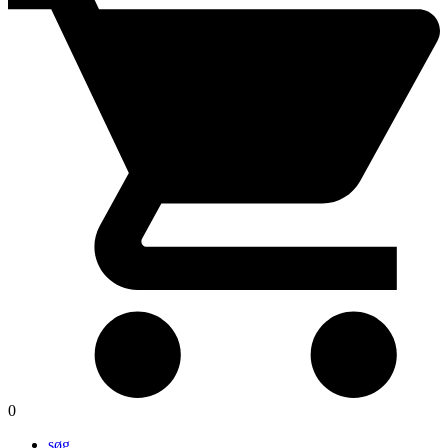
0
søg