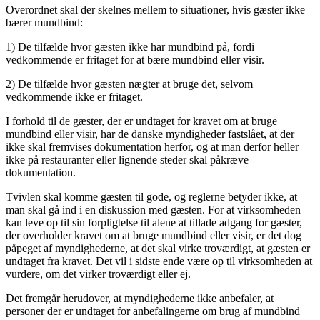
Overordnet skal der skelnes mellem to situationer, hvis gæster ikke
bærer mundbind:
1) De tilfælde hvor gæsten ikke har mundbind på, fordi
vedkommende er fritaget for at bære mundbind eller visir.
2) De tilfælde hvor gæsten nægter at bruge det, selvom
vedkommende ikke er fritaget.
I forhold til de gæster, der er undtaget for kravet om at bruge
mundbind eller visir, har de danske myndigheder fastslået, at der
ikke skal fremvises dokumentation herfor, og at man derfor heller
ikke på restauranter eller lignende steder skal påkræve
dokumentation.
Tvivlen skal komme gæsten til gode, og reglerne betyder ikke, at
man skal gå ind i en diskussion med gæsten. For at virksomheden
kan leve op til sin forpligtelse til alene at tillade adgang for gæster,
der overholder kravet om at bruge mundbind eller visir, er det dog
påpeget af myndighederne, at det skal virke troværdigt, at gæsten er
undtaget fra kravet. Det vil i sidste ende være op til virksomheden at
vurdere, om det virker troværdigt eller ej.
Det fremgår herudover, at myndighederne ikke anbefaler, at
personer der er undtaget for anbefalingerne om brug af mundbind