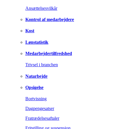
Ansættelsesvilkår
Kontrol af medarbejdere
Kost
Lønstatistik
Medarbejdertilfredshed
Trivsel i branchen
Natarbejde
Opsigelse
Bortvisning
Dagpengesatser
Fratrædelsesaftaler
Fritstilling og suspension