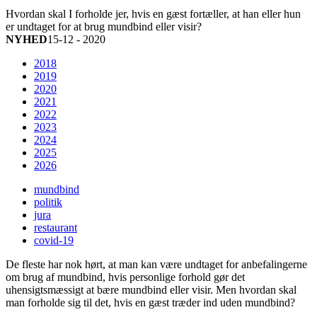
Hvordan skal I forholde jer, hvis en gæst fortæller, at han eller hun
er undtaget for at brug mundbind eller visir?
NYHED
15-12 - 2020
2018
2019
2020
2021
2022
2023
2024
2025
2026
mundbind
politik
jura
restaurant
covid-19
De fleste har nok hørt, at man kan være undtaget for anbefalingerne
om brug af mundbind, hvis personlige forhold gør det
uhensigtsmæssigt at bære mundbind eller visir. Men hvordan skal
man forholde sig til det, hvis en gæst træder ind uden mundbind?