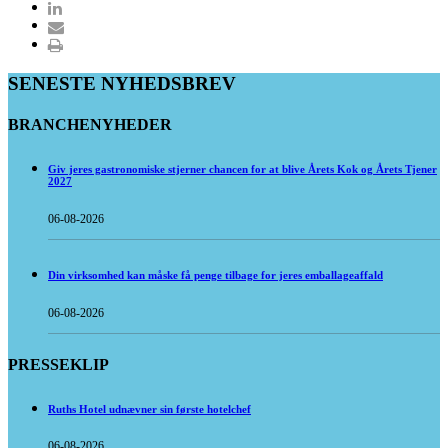
SENESTE NYHEDSBREV
BRANCHENYHEDER
Giv jeres gastronomiske stjerner chancen for at blive Årets Kok og Årets Tjener
2027
06-08-2026
Din virksomhed kan måske få penge tilbage for jeres emballageaffald
06-08-2026
PRESSEKLIP
Ruths Hotel udnævner sin første hotelchef
06-08-2026