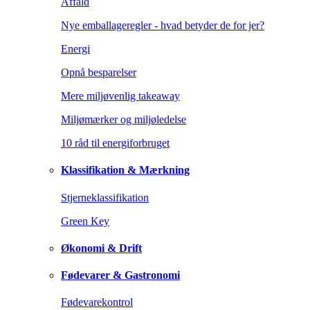
Affald
Nye emballageregler - hvad betyder de for jer?
Energi
Opnå besparelser
Mere miljøvenlig takeaway
Miljømærker og miljøledelse
10 råd til energiforbruget
Klassifikation & Mærkning
Stjerneklassifikation
Green Key
Økonomi & Drift
Fødevarer & Gastronomi
Fødevarekontrol