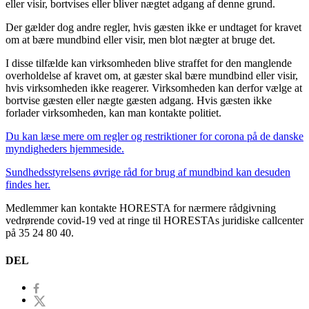
eller visir, bortvises eller bliver nægtet adgang af denne grund.
Der gælder dog andre regler, hvis gæsten ikke er undtaget for kravet
om at bære mundbind eller visir, men blot nægter at bruge det.
I disse tilfælde kan virksomheden blive straffet for den manglende
overholdelse af kravet om, at gæster skal bære mundbind eller visir,
hvis virksomheden ikke reagerer. Virksomheden kan derfor vælge at
bortvise gæsten eller nægte gæsten adgang. Hvis gæsten ikke
forlader virksomheden, kan man kontakte politiet.
Du kan læse mere om regler og restriktioner for corona på de danske
myndigheders hjemmeside.
Sundhedsstyrelsens øvrige råd for brug af mundbind kan desuden
findes her.
Medlemmer kan kontakte HORESTA for nærmere rådgivning
vedrørende covid-19 ved at ringe til HORESTAs juridiske callcenter
på 35 24 80 40.
DEL