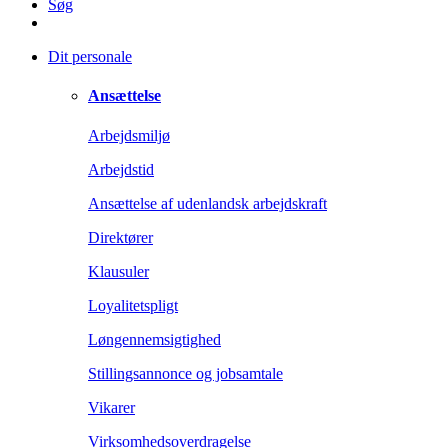
Søg
Dit personale
Ansættelse
Arbejdsmiljø
Arbejdstid
Ansættelse af udenlandsk arbejdskraft
Direktører
Klausuler
Loyalitetspligt
Løngennemsigtighed
Stillingsannonce og jobsamtale
Vikarer
Virksomhedsoverdragelse