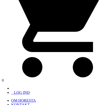
0
LOG IND
OM HORESTA
KONTAKT