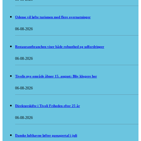
Odense vil løfte turismen med flere overnatninger
06-08-2026
Restaurantbranchen viser både robusthed og udfordringer
06-08-2026
Tivolis nye område åbner 15. august: Bliv klogere her
06-08-2026
Direktørskifte i Tivoli Friheden efter 25 år
06-08-2026
Danske lufthavne løfter passagertal i juli