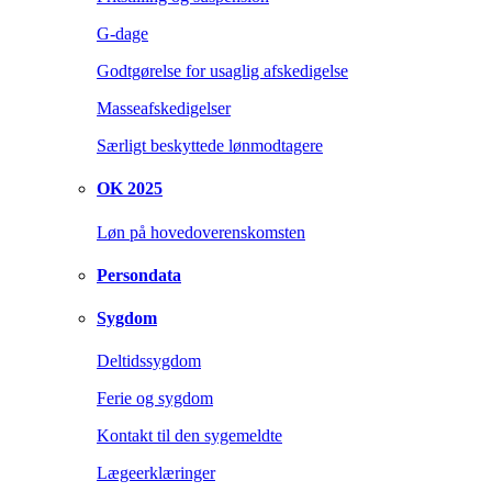
G-dage
Godtgørelse for usaglig afskedigelse
Masseafskedigelser
Særligt beskyttede lønmodtagere
OK 2025
Løn på hovedoverenskomsten
Persondata
Sygdom
Deltidssygdom
Ferie og sygdom
Kontakt til den sygemeldte
Lægeerklæringer