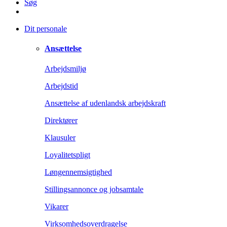
Søg
Dit personale
Ansættelse
Arbejdsmiljø
Arbejdstid
Ansættelse af udenlandsk arbejdskraft
Direktører
Klausuler
Loyalitetspligt
Løngennemsigtighed
Stillingsannonce og jobsamtale
Vikarer
Virksomhedsoverdragelse