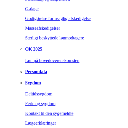
G-dage
Godtgørelse for usaglig afskedigelse
Masseafskedigelser
Særligt beskyttede lønmodtagere
OK 2025
Løn på hovedoverenskomsten
Persondata
Sygdom
Deltidssygdom
Ferie og sygdom
Kontakt til den sygemeldte
Lægeerklæringer