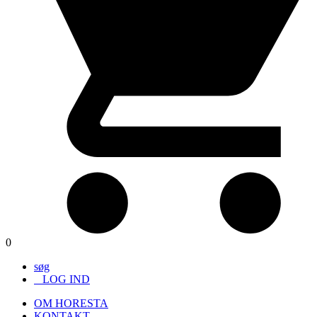
0
søg
LOG IND
OM HORESTA
KONTAKT