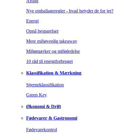
Affald
Nye emballageregler - hvad betyder de for jer?
Energi
Opnå besparelser
Mere miljøvenlig takeaway
Miljømærker og miljøledelse
10 råd til energiforbruget
Klassifikation & Mærkning
Stjerneklassifikation
Green Key
Økonomi & Drift
Fødevarer & Gastronomi
Fødevarekontrol