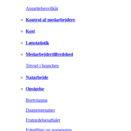
Ansættelsesvilkår
Kontrol af medarbejdere
Kost
Lønstatistik
Medarbejdertilfredshed
Trivsel i branchen
Natarbejde
Opsigelse
Bortvisning
Dagpengesatser
Fratrædelsesaftaler
Fritstilling og suspension