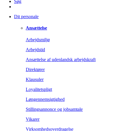
Søg
Dit personale
Ansættelse
Arbejdsmiljø
Arbejdstid
Ansættelse af udenlandsk arbejdskraft
Direktører
Klausuler
Loyalitetspligt
Løngennemsigtighed
Stillingsannonce og jobsamtale
Vikarer
Virksomhedsoverdragelse