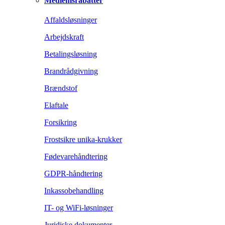
Medlemsrabatter
Affaldsløsninger
Arbejdskraft
Betalingsløsning
Brandrådgivning
Brændstof
Elaftale
Forsikring
Frostsikre unika-krukker
Fødevarehåndtering
GDPR-håndtering
Inkassobehandling
IT- og WiFi-løsninger
Juridiske dokumenter