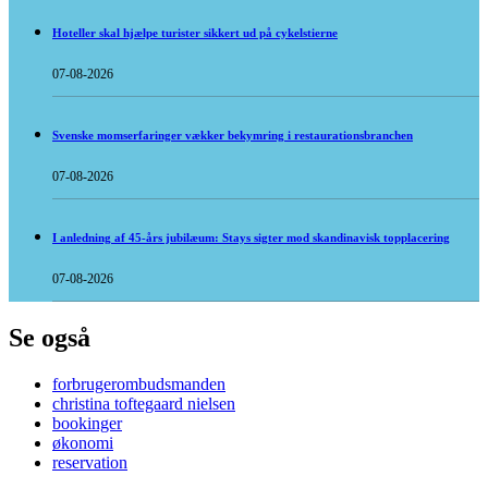
Hoteller skal hjælpe turister sikkert ud på cykelstierne
07-08-2026
Svenske momserfaringer vækker bekymring i restaurationsbranchen
07-08-2026
I anledning af 45-års jubilæum: Stays sigter mod skandinavisk topplacering
07-08-2026
Se også
forbrugerombudsmanden
christina toftegaard nielsen
bookinger
økonomi
reservation