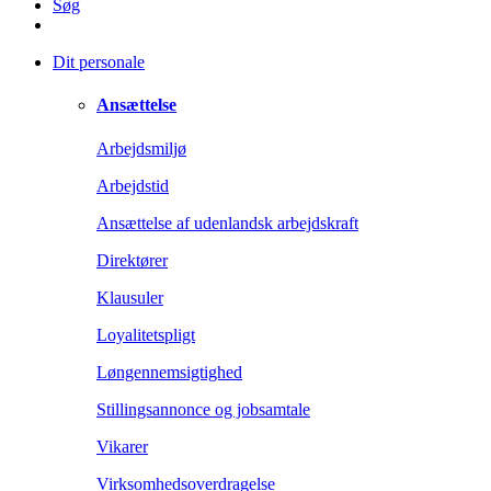
Søg
Dit personale
Ansættelse
Arbejdsmiljø
Arbejdstid
Ansættelse af udenlandsk arbejdskraft
Direktører
Klausuler
Loyalitetspligt
Løngennemsigtighed
Stillingsannonce og jobsamtale
Vikarer
Virksomhedsoverdragelse