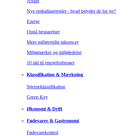
Affald
Nye emballageregler - hvad betyder de for jer?
Energi
Opnå besparelser
Mere miljøvenlig takeaway
Miljømærker og miljøledelse
10 råd til energiforbruget
Klassifikation & Mærkning
Stjerneklassifikation
Green Key
Økonomi & Drift
Fødevarer & Gastronomi
Fødevarekontrol