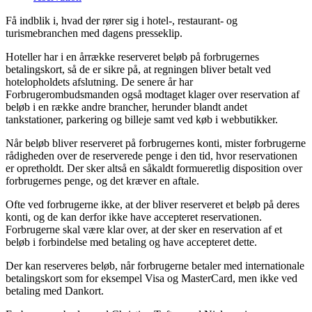
Få indblik i, hvad der rører sig i hotel-, restaurant- og
turismebranchen med dagens presseklip.
Hoteller har i en årrække reserveret beløb på forbrugernes
betalingskort, så de er sikre på, at regningen bliver betalt ved
hotelopholdets afslutning. De senere år har
Forbrugerombudsmanden også modtaget klager over reservation af
beløb i en række andre brancher, herunder blandt andet
tankstationer, parkering og billeje samt ved køb i webbutikker.
Når beløb bliver reserveret på forbrugernes konti, mister forbrugerne
rådigheden over de reserverede penge i den tid, hvor reservationen
er opretholdt. Der sker altså en såkaldt formueretlig disposition over
forbrugernes penge, og det kræver en aftale.
Ofte ved forbrugerne ikke, at der bliver reserveret et beløb på deres
konti, og de kan derfor ikke have accepteret reservationen.
Forbrugerne skal være klar over, at der sker en reservation af et
beløb i forbindelse med betaling og have accepteret dette.
Der kan reserveres beløb, når forbrugerne betaler med internationale
betalingskort som for eksempel Visa og MasterCard, men ikke ved
betaling med Dankort.