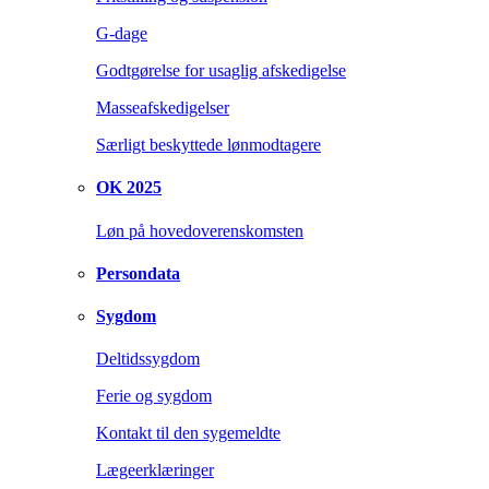
G-dage
Godtgørelse for usaglig afskedigelse
Masseafskedigelser
Særligt beskyttede lønmodtagere
OK 2025
Løn på hovedoverenskomsten
Persondata
Sygdom
Deltidssygdom
Ferie og sygdom
Kontakt til den sygemeldte
Lægeerklæringer