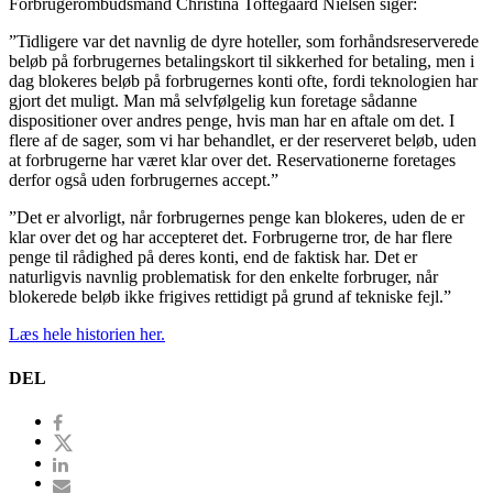
Forbrugerombudsmand Christina Toftegaard Nielsen siger:
”Tidligere var det navnlig de dyre hoteller, som forhåndsreserverede
beløb på forbrugernes betalingskort til sikkerhed for betaling, men i
dag blokeres beløb på forbrugernes konti ofte, fordi teknologien har
gjort det muligt. Man må selvfølgelig kun foretage sådanne
dispositioner over andres penge, hvis man har en aftale om det. I
flere af de sager, som vi har behandlet, er der reserveret beløb, uden
at forbrugerne har været klar over det. Reservationerne foretages
derfor også uden forbrugernes accept.”
”Det er alvorligt, når forbrugernes penge kan blokeres, uden de er
klar over det og har accepteret det. Forbrugerne tror, de har flere
penge til rådighed på deres konti, end de faktisk har. Det er
naturligvis navnlig problematisk for den enkelte forbruger, når
blokerede beløb ikke frigives rettidigt på grund af tekniske fejl.”
Læs hele historien her.
DEL