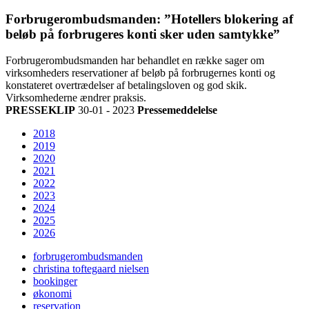
Forbrugerombudsmanden: ”Hotellers blokering af
beløb på forbrugeres konti sker uden samtykke”
Forbrugerombudsmanden har behandlet en række sager om
virksomheders reservationer af beløb på forbrugernes konti og
konstateret overtrædelser af betalingsloven og god skik.
Virksomhederne ændrer praksis.
PRESSEKLIP
30-01 - 2023
Pressemeddelelse
2018
2019
2020
2021
2022
2023
2024
2025
2026
forbrugerombudsmanden
christina toftegaard nielsen
bookinger
økonomi
reservation