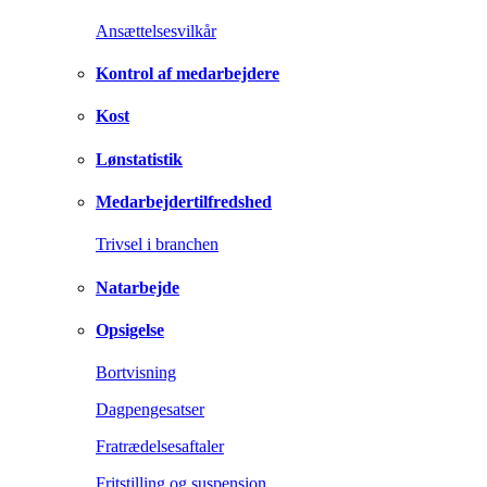
Ansættelsesvilkår
Kontrol af medarbejdere
Kost
Lønstatistik
Medarbejdertilfredshed
Trivsel i branchen
Natarbejde
Opsigelse
Bortvisning
Dagpengesatser
Fratrædelsesaftaler
Fritstilling og suspension