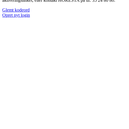
aktiveringslinket, eller kontakt HORESTA på tlf. 35 24 80 80.
Glemt kodeord
Opret nyt login