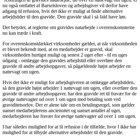
nu også omfattet af Barselsloven og arbejdsgiver vil derfor have
adgang til refusion, hvis det ikke er muligt at finde alternative
arbejdstider til den gravide. Den gravide skal i så fald have løn.
Det betyder, at reglerne om gravides natarbejde i overenskomsterne
nu kan træde i kraft.
For overenskomstdækket virksomheder gælder, at når virksomheden
er blevet bekendt med, at en medarbejder er gravid, skal
virksomheden hurtigst muligt og senest 2 uger efter - til en uges
udgang - omlægge den gravides arbejdstid eller overføre den
gravide til andre arbejdsopgaver, så pågældende højst arbejder en
nattevagt om ugen.
Hvis det ikke er muligt for arbejdsgiveren at omlægge arbejdstiden,
så den gravide højst arbejder 1 nattevagt om ugen, eller overføre den
gravide til andre arbejdsopgaver, har den gravide ret til fravær for de
øvrige nattevagter ud over 1 om ugen med betaling som ved
graviditetsorlov. Der er alene tale om en betalingsregel, som gælder
uanset medarbejderens anciennitet og uanset antallet af uger,
medarbejderen har fravær for øvrige nattevagter ud over 1 om ugen.
I har således mulighed for at få refusion i de tilfælde, hvor I ikke har
mulighed for at tilbyde alternative arbejdstider til den gravide.