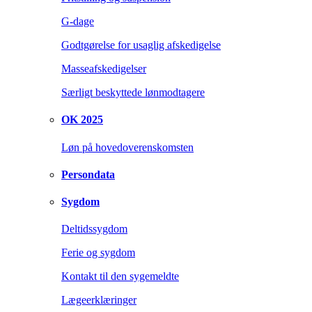
G-dage
Godtgørelse for usaglig afskedigelse
Masseafskedigelser
Særligt beskyttede lønmodtagere
OK 2025
Løn på hovedoverenskomsten
Persondata
Sygdom
Deltidssygdom
Ferie og sygdom
Kontakt til den sygemeldte
Lægeerklæringer