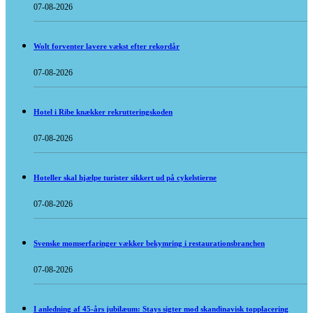
07-08-2026
Wolt forventer lavere vækst efter rekordår
07-08-2026
Hotel i Ribe knækker rekrutteringskoden
07-08-2026
Hoteller skal hjælpe turister sikkert ud på cykelstierne
07-08-2026
Svenske momserfaringer vækker bekymring i restaurationsbranchen
07-08-2026
I anledning af 45-års jubilæum: Stays sigter mod skandinavisk topplacering