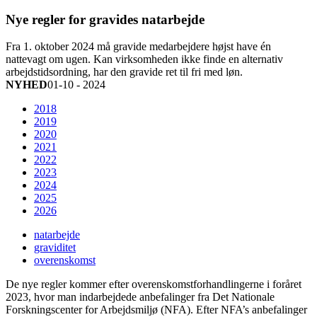
Nye regler for gravides natarbejde
Fra 1. oktober 2024 må gravide medarbejdere højst have én
nattevagt om ugen. Kan virksomheden ikke finde en alternativ
arbejdstidsordning, har den gravide ret til fri med løn.
NYHED
01-10 - 2024
2018
2019
2020
2021
2022
2023
2024
2025
2026
natarbejde
graviditet
overenskomst
De nye regler kommer efter overenskomstforhandlingerne i foråret
2023, hvor man indarbejdede anbefalinger fra Det Nationale
Forskningscenter for Arbejdsmiljø (NFA). Efter NFA’s anbefalinger