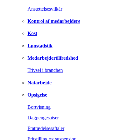
Ansættelsesvilkår
Kontrol af medarbejdere
Kost
Lønstatistik
Medarbejdertilfredshed
Trivsel i branchen
Natarbejde
Opsigelse
Bortvisning
Dagpengesatser
Fratrædelsesaftaler
Fritstilling og suspension