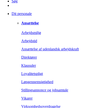
Søg
Dit personale
Ansættelse
Arbejdsmiljø
Arbejdstid
Ansættelse af udenlandsk arbejdskraft
Direktører
Klausuler
Loyalitetspligt
Løngennemsigtighed
Stillingsannonce og jobsamtale
Vikarer
Virksomhedsoverdragelse