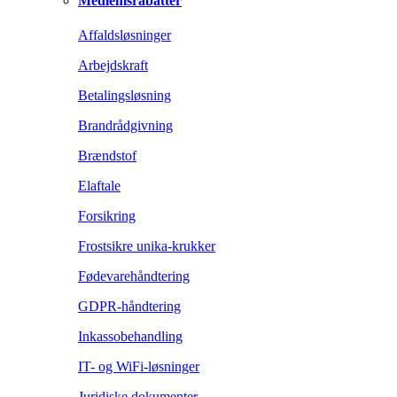
Medlemsrabatter
Affaldsløsninger
Arbejdskraft
Betalingsløsning
Brandrådgivning
Brændstof
Elaftale
Forsikring
Frostsikre unika-krukker
Fødevarehåndtering
GDPR-håndtering
Inkassobehandling
IT- og WiFi-løsninger
Juridiske dokumenter