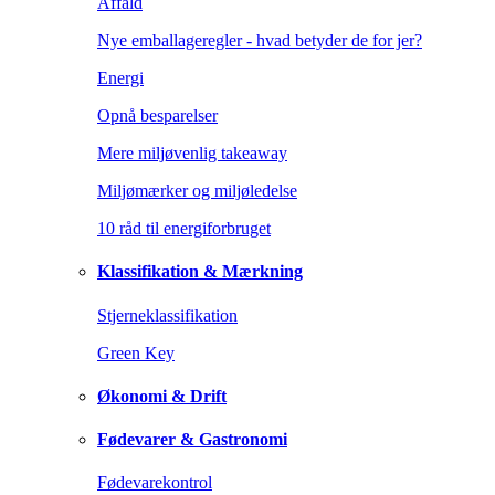
Affald
Nye emballageregler - hvad betyder de for jer?
Energi
Opnå besparelser
Mere miljøvenlig takeaway
Miljømærker og miljøledelse
10 råd til energiforbruget
Klassifikation & Mærkning
Stjerneklassifikation
Green Key
Økonomi & Drift
Fødevarer & Gastronomi
Fødevarekontrol