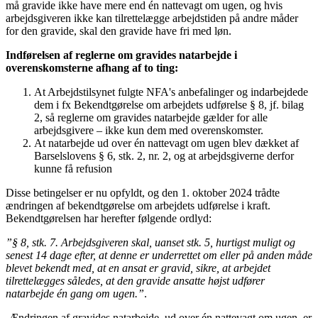
må gravide ikke have mere end én nattevagt om ugen, og hvis
arbejdsgiveren ikke kan tilrettelægge arbejdstiden på andre måder
for den gravide, skal den gravide have fri med løn.
Indførelsen af reglerne om gravides natarbejde i
overenskomsterne afhang af to ting:
At Arbejdstilsynet fulgte NFA's anbefalinger og indarbejdede
dem i fx Bekendtgørelse om arbejdets udførelse § 8, jf. bilag
2, så reglerne om gravides natarbejde gælder for alle
arbejdsgivere – ikke kun dem med overenskomster.
At natarbejde ud over én nattevagt om ugen blev dækket af
Barselslovens § 6, stk. 2, nr. 2, og at arbejdsgiverne derfor
kunne få refusion
Disse betingelser er nu opfyldt, og den 1. oktober 2024 trådte
ændringen af bekendtgørelse om arbejdets udførelse i kraft.
Bekendtgørelsen har herefter følgende ordlyd:
”§ 8, stk. 7. Arbejdsgiveren skal, uanset stk. 5, hurtigst muligt og
senest 14 dage efter, at denne er underrettet om eller på anden måde
blevet bekendt med, at en ansat er gravid, sikre, at arbejdet
tilrettelægges således, at den gravide ansatte højst udfører
natarbejde én gang om ugen.”
.
Ændringen af gravides natarbejde, ud over én nattevagt om ugen, er