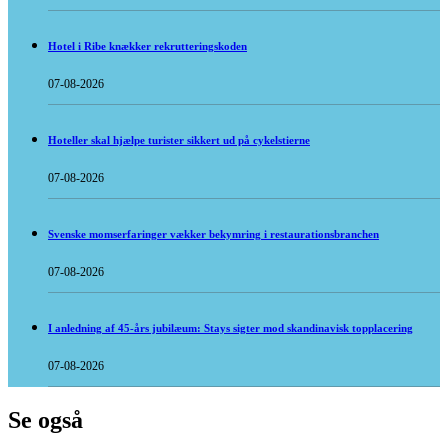
Hotel i Ribe knækker rekrutteringskoden
07-08-2026
Hoteller skal hjælpe turister sikkert ud på cykelstierne
07-08-2026
Svenske momserfaringer vækker bekymring i restaurationsbranchen
07-08-2026
I anledning af 45-års jubilæum: Stays sigter mod skandinavisk topplacering
07-08-2026
Se også