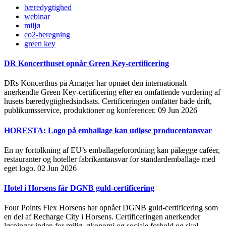
bæredygtighed
webinar
miljø
co2-beregning
green key
DR Koncerthuset opnår Green Key-certificering
DRs Koncerthus på Amager har opnået den internationalt
anerkendte Green Key-certificering efter en omfattende vurdering af
husets bæredygtighedsindsats. Certificeringen omfatter både drift,
publikumsservice, produktioner og konferencer.
09 Jun 2026
HORESTA: Logo på emballage kan udløse producentansvar
En ny fortolkning af EU’s emballageforordning kan pålægge caféer,
restauranter og hoteller fabrikantansvar for standardemballage med
eget logo.
02 Jun 2026
Hotel i Horsens får DGNB guld-certificering
Four Points Flex Horsens har opnået DGNB guld-certificering som
en del af Recharge City i Horsens. Certificeringen anerkender
løsninger inden for miljø, økonomi og sociale forhold og skal