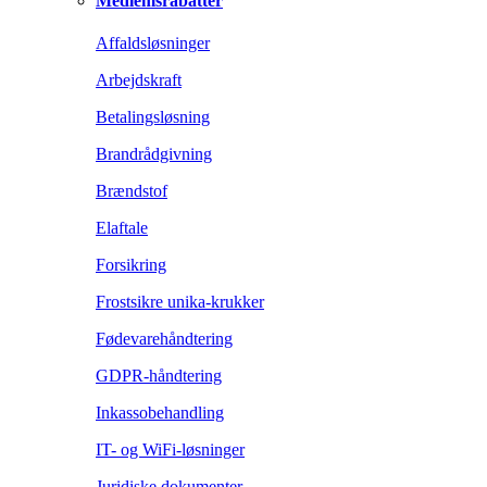
Medlemsrabatter
Affaldsløsninger
Arbejdskraft
Betalingsløsning
Brandrådgivning
Brændstof
Elaftale
Forsikring
Frostsikre unika-krukker
Fødevarehåndtering
GDPR-håndtering
Inkassobehandling
IT- og WiFi-løsninger
Juridiske dokumenter