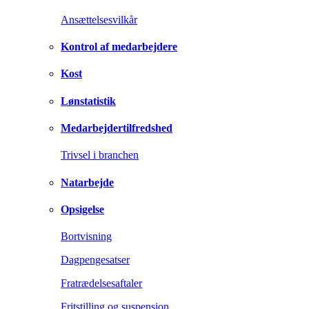
Ansættelsesvilkår
Kontrol af medarbejdere
Kost
Lønstatistik
Medarbejdertilfredshed
Trivsel i branchen
Natarbejde
Opsigelse
Bortvisning
Dagpengesatser
Fratrædelsesaftaler
Fritstilling og suspension