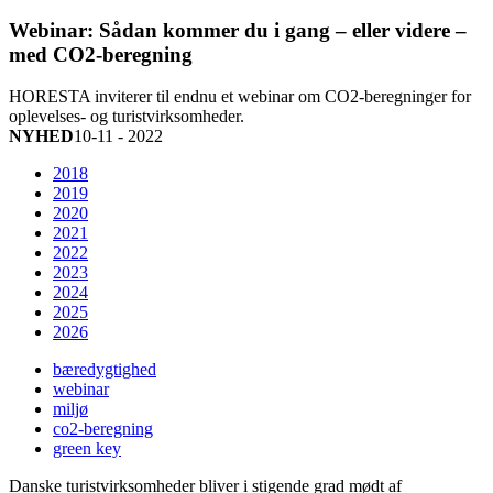
Webinar: Sådan kommer du i gang – eller videre –
med CO2-beregning
HORESTA inviterer til endnu et webinar om CO2-beregninger for
oplevelses- og turistvirksomheder.
NYHED
10-11 - 2022
2018
2019
2020
2021
2022
2023
2024
2025
2026
bæredygtighed
webinar
miljø
co2-beregning
green key
Danske turistvirksomheder bliver i stigende grad mødt af