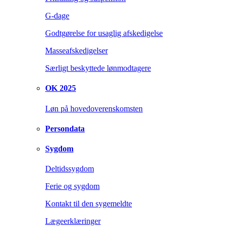
G-dage
Godtgørelse for usaglig afskedigelse
Masseafskedigelser
Særligt beskyttede lønmodtagere
OK 2025
Løn på hovedoverenskomsten
Persondata
Sygdom
Deltidssygdom
Ferie og sygdom
Kontakt til den sygemeldte
Lægeerklæringer