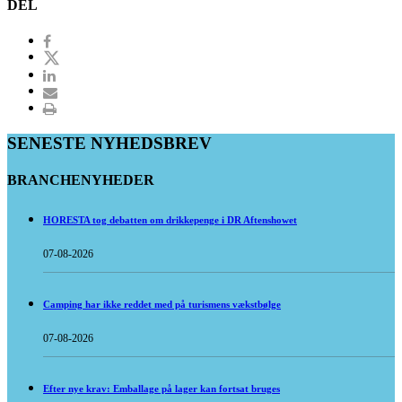
DEL
SENESTE NYHEDSBREV
BRANCHENYHEDER
HORESTA tog debatten om drikkepenge i DR Aftenshowet
07-08-2026
Camping har ikke reddet med på turismens vækstbølge
07-08-2026
Efter nye krav: Emballage på lager kan fortsat bruges