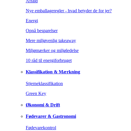
Affald
Nye emballageregler - hvad betyder de for jer?
Energi
Opnå besparelser
Mere miljøvenlig takeaway
Miljømærker og miljøledelse
10 råd til energiforbruget
Klassifikation & Mærkning
Stjerneklassifikation
Green Key
Økonomi & Drift
Fødevarer & Gastronomi
Fødevarekontrol