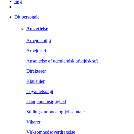
Søg
Dit personale
Ansættelse
Arbejdsmiljø
Arbejdstid
Ansættelse af udenlandsk arbejdskraft
Direktører
Klausuler
Loyalitetspligt
Løngennemsigtighed
Stillingsannonce og jobsamtale
Vikarer
Virksomhedsoverdragelse