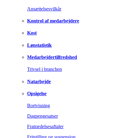
Ansættelsesvilkår
Kontrol af medarbejdere
Kost
Lønstatistik
Medarbejdertilfredshed
Trivsel i branchen
Natarbejde
Opsigelse
Bortvisning
Dagpengesatser
Fratrædelsesaftaler
Fritstilling og suspension