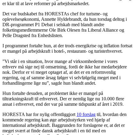
er klar til at lave reformer på arbejdsmarkedet.
Det var budskabet fra HORESTAs chef for turisme- og
oplevelsesøkonomi, Annette Hyldebrandt, da hun torsdag deltog i
DR-programmet P1 Debat i selskab med blandt andre
folketingsmedlemmerne Ole Birk Olesen fra Liberal Alliance og
Pelle Dragsted fra Enhedslisten.
I programmet fortalte hun, at der trods energikrise og inflation fortsat
er mangel på arbejdskraft i hotel-, restaurant- og turisterhvervet.
”Vi står i en situation, hvor mange af virksomhederne i vores
erhverv må sige nej til omsætning, fordi de ikke har medarbejdere
nok. Derfor er vi meget optaget af, at det er en reformvenlig
regering, og af samme årsag følger vi selvfølgelig meget med i
forhandlingerne lige nu”, sagde hun blandt andet.
Hun fortalte desuden, at problemet ikke er mangel på
tiltrækningskraft til erhvervet. Der er nemlig lige nu 10.000 flere
ansat i erhvervet, end der var på samme tidspunkt af året i 2019.
HORESTA har for nylig offentliggjort
10 forslag
til, hvordan den
kommende regering kan øge arbejdsstyrken ved hjælp af
international arbejdskraft. Baggrunden for forslagene er, at det er
meget svært at finde dansk arbejdskraft i en tid med en