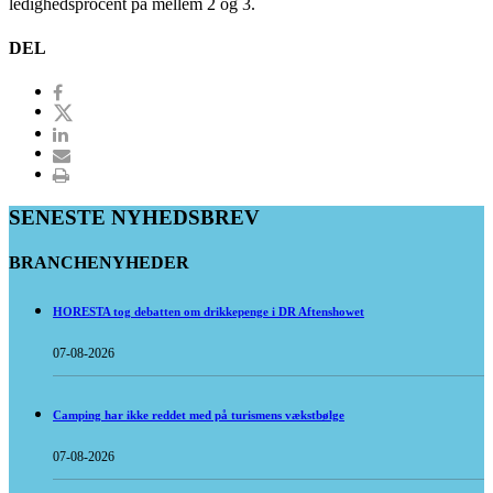
ledighedsprocent på mellem 2 og 3.
DEL
SENESTE NYHEDSBREV
BRANCHENYHEDER
HORESTA tog debatten om drikkepenge i DR Aftenshowet
07-08-2026
Camping har ikke reddet med på turismens vækstbølge
07-08-2026