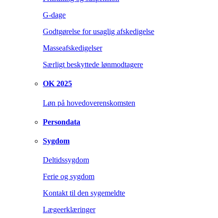
G-dage
Godtgørelse for usaglig afskedigelse
Masseafskedigelser
Særligt beskyttede lønmodtagere
OK 2025
Løn på hovedoverenskomsten
Persondata
Sygdom
Deltidssygdom
Ferie og sygdom
Kontakt til den sygemeldte
Lægeerklæringer