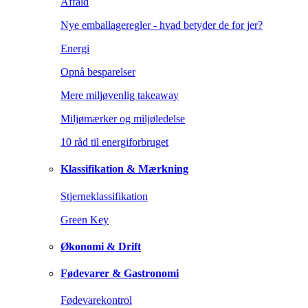
Affald
Nye emballageregler - hvad betyder de for jer?
Energi
Opnå besparelser
Mere miljøvenlig takeaway
Miljømærker og miljøledelse
10 råd til energiforbruget
Klassifikation & Mærkning
Stjerneklassifikation
Green Key
Økonomi & Drift
Fødevarer & Gastronomi
Fødevarekontrol