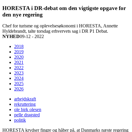
HORESTA i DR-debat om den vigtigste opgave for
den nye regering
Chef for turisme og oplevelsesøkonomi i HORESTA, Annette
Hyldebrandt, talte torsdag erhvervets sag i DR P1 Debat.
NYHED
09-12 - 2022
2018
2019
2020
2021
2022
2023
2024
2025
2026
arbejdskraft
rekruttering
ole birk olesen
pelle dragsted
politik
HORESTA krydser fingre og håber på, at Danmarks næste regering