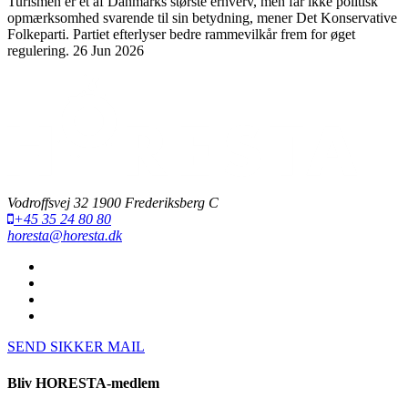
Turismen er et af Danmarks største erhverv, men får ikke politisk
opmærksomhed svarende til sin betydning, mener Det Konservative
Folkeparti. Partiet efterlyser bedre rammevilkår frem for øget
regulering.
26 Jun 2026
Vodroffsvej 32 1900 Frederiksberg C
+45 35 24 80 80
horesta@horesta.dk
SEND SIKKER MAIL
Bliv HORESTA-medlem