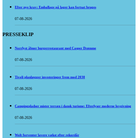
Efter nye krav: Emballage på lager kan fortsat bruges
07-08-2026
PRESSEKLIP
Norrlyst åbner burgerrestaurant med Casper Drømme
07-08-2026
Tivoli planlægger investeringer frem mod 2030
07-08-2026
Campingpladser mister terræn i dansk turisme: Efterlyser moderne lovgivning
07-08-2026
Wolt forventer lavere vækst efter rekordår