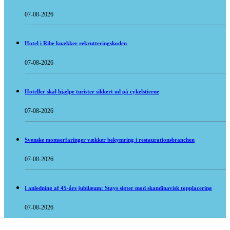
07-08-2026
Hotel i Ribe knækker rekrutteringskoden
07-08-2026
Hoteller skal hjælpe turister sikkert ud på cykelstierne
07-08-2026
Svenske momserfaringer vækker bekymring i restaurationsbranchen
07-08-2026
I anledning af 45-års jubilæum: Stays sigter mod skandinavisk topplacering
07-08-2026