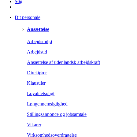
Søg
Dit personale
Ansættelse
Arbejdsmiljø
Arbejdstid
Ansættelse af udenlandsk arbejdskraft
Direktører
Klausuler
Loyalitetspligt
Løngennemsigtighed
Stillingsannonce og jobsamtale
Vikarer
Virksomhedsoverdragelse