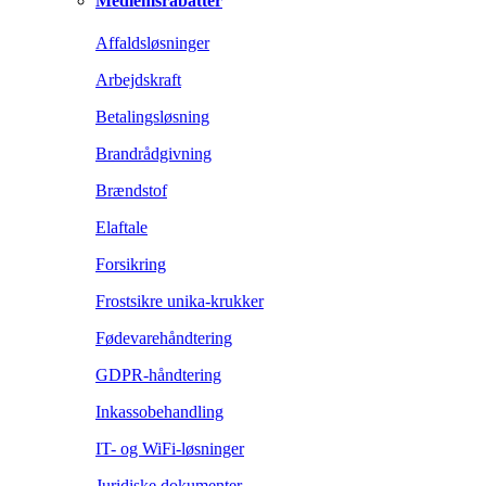
Medlemsrabatter
Affaldsløsninger
Arbejdskraft
Betalingsløsning
Brandrådgivning
Brændstof
Elaftale
Forsikring
Frostsikre unika-krukker
Fødevarehåndtering
GDPR-håndtering
Inkassobehandling
IT- og WiFi-løsninger
Juridiske dokumenter