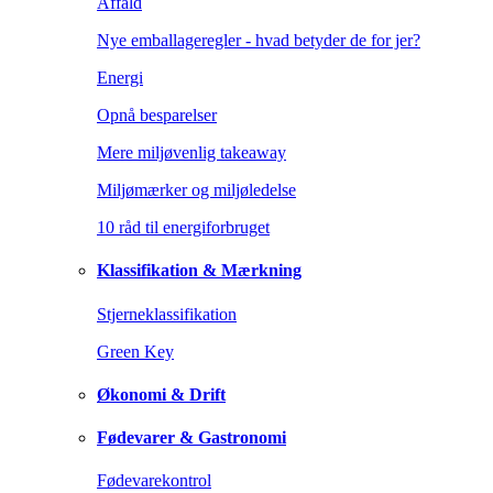
Affald
Nye emballageregler - hvad betyder de for jer?
Energi
Opnå besparelser
Mere miljøvenlig takeaway
Miljømærker og miljøledelse
10 råd til energiforbruget
Klassifikation & Mærkning
Stjerneklassifikation
Green Key
Økonomi & Drift
Fødevarer & Gastronomi
Fødevarekontrol