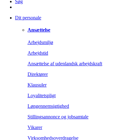
Søg
Dit personale
Ansættelse
Arbejdsmiljø
Arbejdstid
Ansættelse af udenlandsk arbejdskraft
Direktører
Klausuler
Loyalitetspligt
Løngennemsigtighed
Stillingsannonce og jobsamtale
Vikarer
Virksomhedsoverdragelse