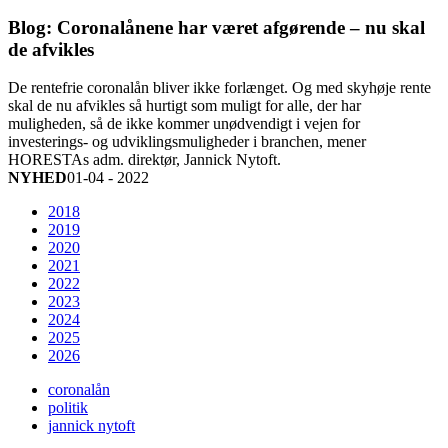
Blog: Coronalånene har været afgørende – nu skal
de afvikles
De rentefrie coronalån bliver ikke forlænget. Og med skyhøje rente
skal de nu afvikles så hurtigt som muligt for alle, der har
muligheden, så de ikke kommer unødvendigt i vejen for
investerings- og udviklingsmuligheder i branchen, mener
HORESTAs adm. direktør, Jannick Nytoft.
NYHED
01-04 - 2022
2018
2019
2020
2021
2022
2023
2024
2025
2026
coronalån
politik
jannick nytoft