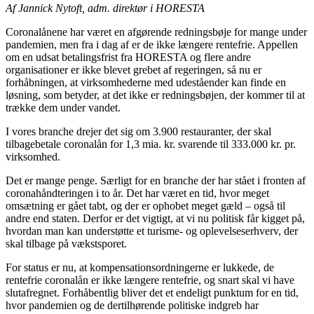
Af Jannick Nytoft, adm. direktør i HORESTA
Coronalånene har været en afgørende redningsbøje for mange under
pandemien, men fra i dag af er de ikke længere rentefrie. Appellen
om en udsat betalingsfrist fra HORESTA og flere andre
organisationer er ikke blevet grebet af regeringen, så nu er
forhåbningen, at virksomhederne med udeståender kan finde en
løsning, som betyder, at det ikke er redningsbøjen, der kommer til at
trække dem under vandet.
I vores branche drejer det sig om 3.900 restauranter, der skal
tilbagebetale coronalån for 1,3 mia. kr. svarende til 333.000 kr. pr.
virksomhed.
Det er mange penge. Særligt for en branche der har stået i fronten af
coronahåndteringen i to år. Det har været en tid, hvor meget
omsætning er gået tabt, og der er ophobet meget gæld – også til
andre end staten. Derfor er det vigtigt, at vi nu politisk får kigget på,
hvordan man kan understøtte et turisme- og oplevelseserhverv, der
skal tilbage på vækstsporet.
For status er nu, at kompensationsordningerne er lukkede, de
rentefrie coronalån er ikke længere rentefrie, og snart skal vi have
slutafregnet. Forhåbentlig bliver det et endeligt punktum for en tid,
hvor pandemien og de dertilhørende politiske indgreb har