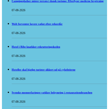
Campingpladser mister terræn i dansk turisme: Efterlyser moderne lovgivning
07-08-2026
Wolt forventer lavere vækst efter rekordår
07-08-2026
Hotel i Ribe knækker rekrutteringskoden
07-08-2026
Hoteller skal hjælpe turister sikkert ud på cykelstierne
07-08-2026
Svenske momserfaringer vækker bekymring i restaurationsbranchen
07-08-2026