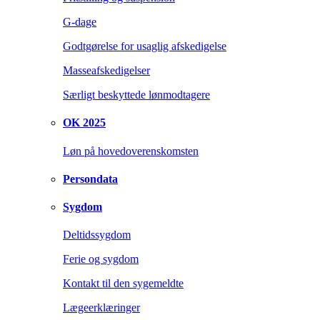
G-dage
Godtgørelse for usaglig afskedigelse
Masseafskedigelser
Særligt beskyttede lønmodtagere
OK 2025
Løn på hovedoverenskomsten
Persondata
Sygdom
Deltidssygdom
Ferie og sygdom
Kontakt til den sygemeldte
Lægeerklæringer