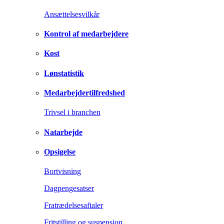
Ansættelsesvilkår
Kontrol af medarbejdere
Kost
Lønstatistik
Medarbejdertilfredshed
Trivsel i branchen
Natarbejde
Opsigelse
Bortvisning
Dagpengesatser
Fratrædelsesaftaler
Fritstilling og suspension