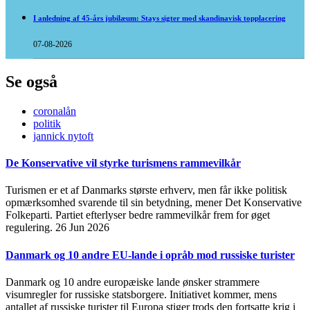
I anledning af 45-års jubilæum: Stays sigter mod skandinavisk topplacering
07-08-2026
Se også
coronalån
politik
jannick nytoft
De Konservative vil styrke turismens rammevilkår
Turismen er et af Danmarks største erhverv, men får ikke politisk
opmærksomhed svarende til sin betydning, mener Det Konservative
Folkeparti. Partiet efterlyser bedre rammevilkår frem for øget
regulering.
26 Jun 2026
Danmark og 10 andre EU-lande i opråb mod russiske turister
Danmark og 10 andre europæiske lande ønsker strammere
visumregler for russiske statsborgere. Initiativet kommer, mens
antallet af russiske turister til Europa stiger trods den fortsatte krig i