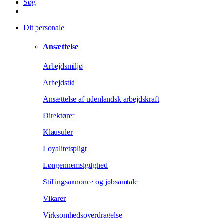
Søg
Dit personale
Ansættelse
Arbejdsmiljø
Arbejdstid
Ansættelse af udenlandsk arbejdskraft
Direktører
Klausuler
Loyalitetspligt
Løngennemsigtighed
Stillingsannonce og jobsamtale
Vikarer
Virksomhedsoverdragelse