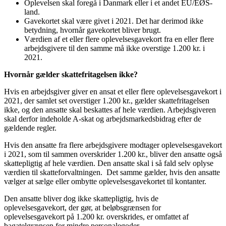
Oplevelsen skal foregå i Danmark eller i et andet EU/EØS-
land.
Gavekortet skal være givet i 2021. Det har derimod ikke
betydning, hvornår gavekortet bliver brugt.
Værdien af et eller flere oplevelsesgavekort fra en eller flere
arbejdsgivere til den samme må ikke overstige 1.200 kr. i
2021.
Hvornår gælder skattefritagelsen ikke?
Hvis en arbejdsgiver giver en ansat et eller flere oplevelsesgavekort i
2021, der samlet set overstiger 1.200 kr., gælder skattefritagelsen
ikke, og den ansatte skal beskattes af hele værdien. Arbejdsgiveren
skal derfor indeholde A-skat og arbejdsmarkedsbidrag efter de
gældende regler.
Hvis den ansatte fra flere arbejdsgivere modtager oplevelsesgavekort
i 2021, som til sammen overskrider 1.200 kr., bliver den ansatte også
skattepligtig af hele værdien. Den ansatte skal i så fald selv oplyse
værdien til skatteforvaltningen. Det samme gælder, hvis den ansatte
vælger at sælge eller ombytte oplevelsesgavekortet til kontanter.
Den ansatte bliver dog ikke skattepligtig, hvis de
oplevelsesgavekort, der gør, at beløbsgrænsen for
oplevelsesgavekort på 1.200 kr. overskrides, er omfattet af
bagatelgrænsen for mindre personalegoder.