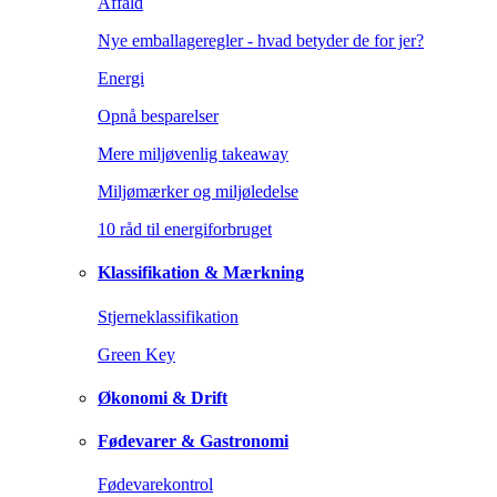
Affald
Nye emballageregler - hvad betyder de for jer?
Energi
Opnå besparelser
Mere miljøvenlig takeaway
Miljømærker og miljøledelse
10 råd til energiforbruget
Klassifikation & Mærkning
Stjerneklassifikation
Green Key
Økonomi & Drift
Fødevarer & Gastronomi
Fødevarekontrol