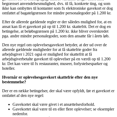
begrænset anvendelsesmulighed, dvs. til få, konkrete ting, og som
ikke kan ombyttes til kontanter som fx elektroniske gavekort er dog
omfattet af bagatelgrænsen for mindre personalegoder på 1.200 kr.
Efter de allerede gældende regler er der således mulighed for, at en
ansat kan få et gavekort på op til 1.200 kr. skattefrit. Det er dog en
betingelse, at beløbsgrænsen på 1.200 kr. ikke bliver overskredet
pga. andre mindre personalegoder, som den ansatte får i årets løb.
Den nye regel om oplevelsesgavekort betyder, at der ud over de
allerede gældende muligheder for at få skattefrie goder fra
arbejdsgiver i 2021 også er mulighed for skattefrit at få
arbejdsgiverbetalte gavekort til oplevelser på en værdi op til 1.200
kr. Det kan være til fx restauranter, museer, forlystelsesparker og
hoteller.
Hvornår er oplevelsesgavekort skattefrie efter den nye
bestemmelse?
Der er en række betingelser, der skal være opfyldt, før et gavekort er
omfattet af den nye regel:
Gavekortet skal være givet i et ansættelsesforhold.
Gavekortet skal være til en eller flere oplevelser; se eksempler
nedenfor.