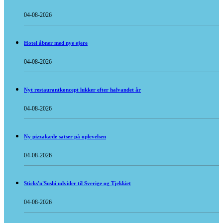
04-08-2026
Hotel åbner med nye ejere
04-08-2026
Nyt restaurantkoncept lukker efter halvandet år
04-08-2026
Ny pizzakæde satser på oplevelsen
04-08-2026
Sticks'n'Sushi udvider til Sverige og Tjekkiet
04-08-2026