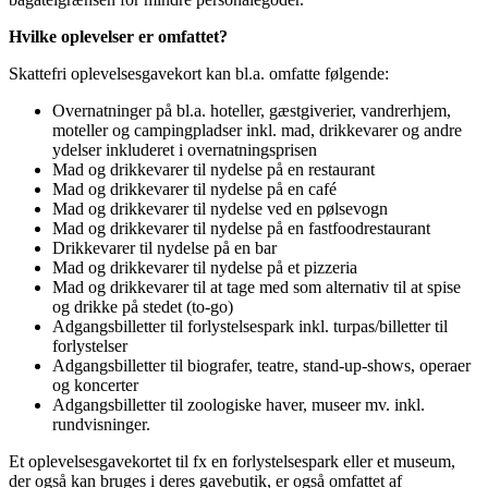
Hvilke oplevelser er omfattet?
Skattefri oplevelsesgavekort kan bl.a. omfatte følgende:
Overnatninger på bl.a. hoteller, gæstgiverier, vandrerhjem,
moteller og campingpladser inkl. mad, drikkevarer og andre
ydelser inkluderet i overnatningsprisen
Mad og drikkevarer til nydelse på en restaurant
Mad og drikkevarer til nydelse på en café
Mad og drikkevarer til nydelse ved en pølsevogn
Mad og drikkevarer til nydelse på en fastfoodrestaurant
Drikkevarer til nydelse på en bar
Mad og drikkevarer til nydelse på et pizzeria
Mad og drikkevarer til at tage med som alternativ til at spise
og drikke på stedet (to-go)
Adgangsbilletter til forlystelsespark inkl. turpas/billetter til
forlystelser
Adgangsbilletter til biografer, teatre, stand-up-shows, operaer
og koncerter
Adgangsbilletter til zoologiske haver, museer mv. inkl.
rundvisninger.
Et oplevelsesgavekortet til fx en forlystelsespark eller et museum,
der også kan bruges i deres gavebutik, er også omfattet af