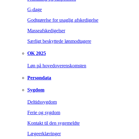
G-dage
Godtgørelse for usaglig afskedigelse
Masseafskedigelser
Særligt beskyttede lønmodtagere
OK 2025
Løn på hovedoverenskomsten
Persondata
Sygdom
Deltidssygdom
Ferie og sygdom
Kontakt til den sygemeldte
Lægeerklæringer