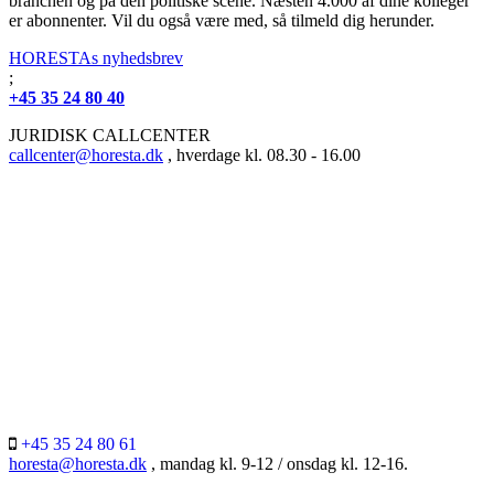
branchen og på den politiske scene. Næsten 4.000 af dine kolleger
er abonnenter. Vil du også være med, så tilmeld dig herunder.
HORESTAs nyhedsbrev
;
+45 35 24 80 40
JURIDISK CALLCENTER
callcenter@horesta.dk
, hverdage kl. 08.30 - 16.00
+45 35 24 80 61
horesta@horesta.dk
, mandag kl. 9-12 / onsdag kl. 12-16.