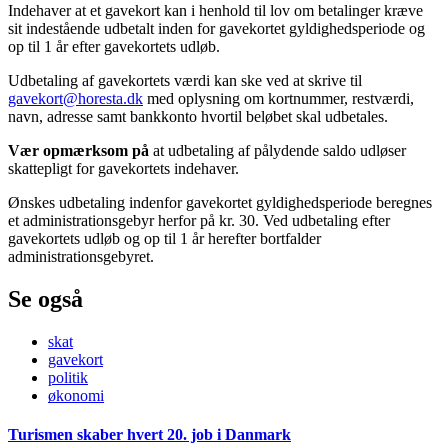
Indehaver at et gavekort kan i henhold til lov om betalinger kræve
sit indestående udbetalt inden for gavekortet gyldighedsperiode og
op til 1 år efter gavekortets udløb.
Udbetaling af gavekortets værdi kan ske ved at skrive til
gavekort@horesta.dk
med oplysning om kortnummer, restværdi,
navn, adresse samt bankkonto hvortil beløbet skal udbetales.
Vær opmærksom på
at udbetaling af pålydende saldo udløser
skattepligt for gavekortets indehaver.
Ønskes udbetaling indenfor gavekortet gyldighedsperiode beregnes
et administrationsgebyr herfor på kr. 30. Ved udbetaling efter
gavekortets udløb og op til 1 år herefter bortfalder
administrationsgebyret.
Se også
skat
gavekort
politik
økonomi
Turismen skaber hvert 20. job i Danmark