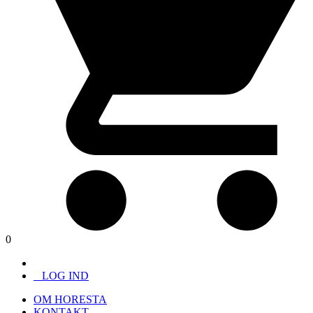
0
LOG IND
OM HORESTA
KONTAKT