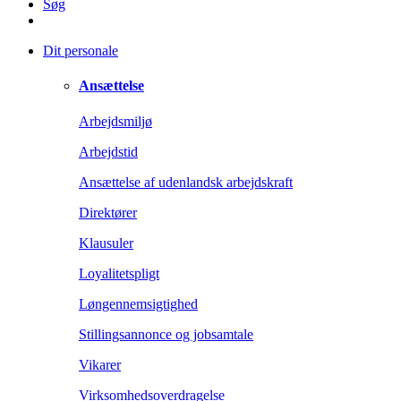
Søg
Dit personale
Ansættelse
Arbejdsmiljø
Arbejdstid
Ansættelse af udenlandsk arbejdskraft
Direktører
Klausuler
Loyalitetspligt
Løngennemsigtighed
Stillingsannonce og jobsamtale
Vikarer
Virksomhedsoverdragelse