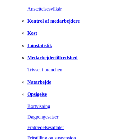
Ansættelsesvilkår
Kontrol af medarbejdere
Kost
Lønstatistik
Medarbejdertilfredshed
Trivsel i branchen
Natarbejde
Opsigelse
Bortvisning
Dagpengesatser
Fratrædelsesaftaler
Fritstilling og suspension