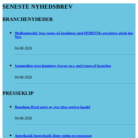
SENESTE NYHEDSBREV
BRANCHENYHEDER
Medlemsfordel: Spar penge på betalinger med HORESTAs attraktive aftale hos
Nets
04-08-2026
Sammenlign jeres lønninger, fravær m.v. med resten af branchen
04-08-2026
PRESSEKLIP
Brøndums Hotel søger ny ejer efter opgivet handel
04-08-2026
Amerikansk burgerkæde åbner endnu en restaurant