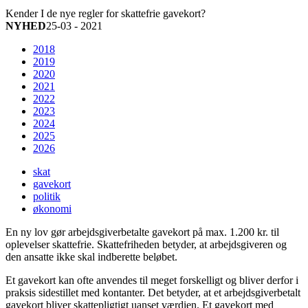
Kender I de nye regler for skattefrie gavekort?
NYHED
25-03 - 2021
2018
2019
2020
2021
2022
2023
2024
2025
2026
skat
gavekort
politik
økonomi
En ny lov gør arbejdsgiverbetalte gavekort på max. 1.200 kr. til
oplevelser skattefrie. Skattefriheden betyder, at arbejdsgiveren og
den ansatte ikke skal indberette beløbet.
Et gavekort kan ofte anvendes til meget forskelligt og bliver derfor i
praksis sidestillet med kontanter. Det betyder, at et arbejdsgiverbetalt
gavekort bliver skattepligtigt uanset værdien. Et gavekort med