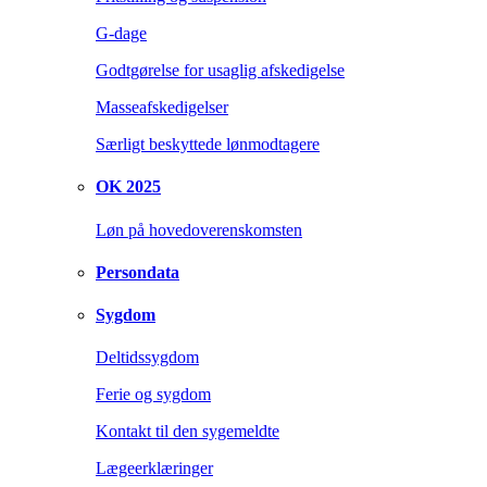
G-dage
Godtgørelse for usaglig afskedigelse
Masseafskedigelser
Særligt beskyttede lønmodtagere
OK 2025
Løn på hovedoverenskomsten
Persondata
Sygdom
Deltidssygdom
Ferie og sygdom
Kontakt til den sygemeldte
Lægeerklæringer