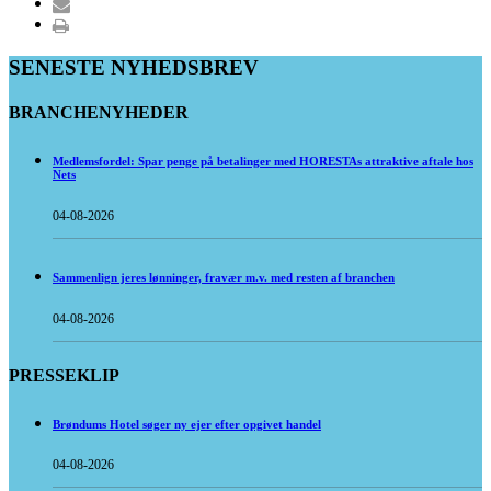
SENESTE NYHEDSBREV
BRANCHENYHEDER
Medlemsfordel: Spar penge på betalinger med HORESTAs attraktive aftale hos
Nets
04-08-2026
Sammenlign jeres lønninger, fravær m.v. med resten af branchen
04-08-2026
PRESSEKLIP
Brøndums Hotel søger ny ejer efter opgivet handel
04-08-2026