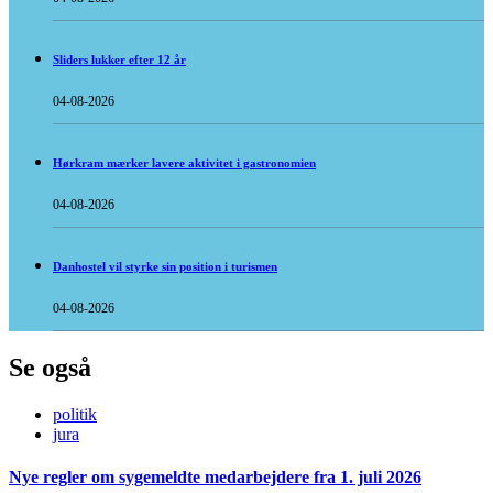
Sliders lukker efter 12 år
04-08-2026
Hørkram mærker lavere aktivitet i gastronomien
04-08-2026
Danhostel vil styrke sin position i turismen
04-08-2026
Se også
politik
jura
Nye regler om sygemeldte medarbejdere fra 1. juli 2026