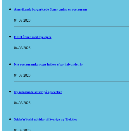
Amerikansk burgerkæde åbner endnu en restaurant
04-08-2026
Hotel åbner med nye ejere
04-08-2026
Nyt restaurantkoncept lukker efter halvandet år
04-08-2026
Ny pizzakæde satser på oplevelsen
04-08-2026
Sticks'n'Sushi udvider til Sverige og Tjekkiet
04-08-2026