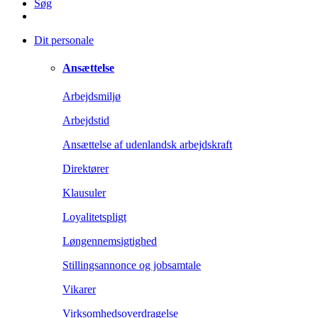
Søg
Dit personale
Ansættelse
Arbejdsmiljø
Arbejdstid
Ansættelse af udenlandsk arbejdskraft
Direktører
Klausuler
Loyalitetspligt
Løngennemsigtighed
Stillingsannonce og jobsamtale
Vikarer
Virksomhedsoverdragelse