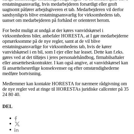
erstatningsansvarlig, hvis medarbejderen forsætligt eller groft
uagtsomt påfører arbejdsgiveren et tab. Medarbejderen vil derfor
sandsynligvis blive erstatningsansvarlig for virksomhedens tab,
uanset om medarbejderen på forhånd er orienteret herom.
For bedst muligt at undgå at der køres vanvidskørsel i
virksomhedens biler, anbefaler HORESTA, at I gør medarbejderne
opmærksomme på de nye regler, samt at de vil blive
erstatningsansvarlige for virksomhedens tab, hvis de kører
vanvidskørsel i en bil, som I ejer eller har leaset. Dette kan f.eks.
gøres ved at det tilføjes i jeres personalehåndbog, firmabilsaftaler
eller ansættelseskontrakter. I kan også angive, at vanvidskørsel kan
få ansættelsesretlige konsekvenser og efter omstændighederne
medføre bortvisning.
Medlemmer kan kontakte HORESTA for nærmere rådgivning om
de nye regler ved at ringe til HORESTAs juridiske callcenter på 35
24 80 40.
DEL