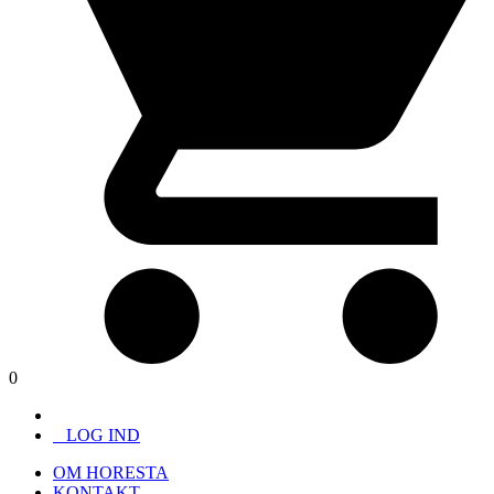
0
LOG IND
OM HORESTA
KONTAKT