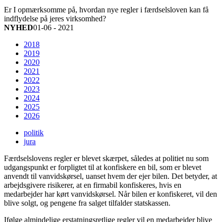
Er I opmærksomme på, hvordan nye regler i færdselsloven kan få
indflydelse på jeres virksomhed?
NYHED
01-06 - 2021
2018
2019
2020
2021
2022
2023
2024
2025
2026
politik
jura
Færdselslovens regler er blevet skærpet, således at politiet nu som
udgangspunkt er forpligtet til at konfiskere en bil, som er blevet
anvendt til vanvidskørsel, uanset hvem der ejer bilen. Det betyder, at
arbejdsgivere risikerer, at en firmabil konfiskeres, hvis en
medarbejder har kørt vanvidskørsel. Når bilen er konfiskeret, vil den
blive solgt, og pengene fra salget tilfalder statskassen.
Ifølge almindelige erstatningsretlige regler vil en medarbejder blive