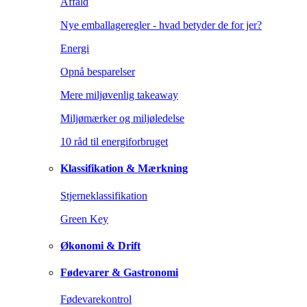
Affald
Nye emballageregler - hvad betyder de for jer?
Energi
Opnå besparelser
Mere miljøvenlig takeaway
Miljømærker og miljøledelse
10 råd til energiforbruget
Klassifikation & Mærkning
Stjerneklassifikation
Green Key
Økonomi & Drift
Fødevarer & Gastronomi
Fødevarekontrol