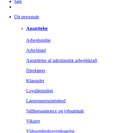
Søg
Dit personale
Ansættelse
Arbejdsmiljø
Arbejdstid
Ansættelse af udenlandsk arbejdskraft
Direktører
Klausuler
Loyalitetspligt
Løngennemsigtighed
Stillingsannonce og jobsamtale
Vikarer
Virksomhedsoverdragelse