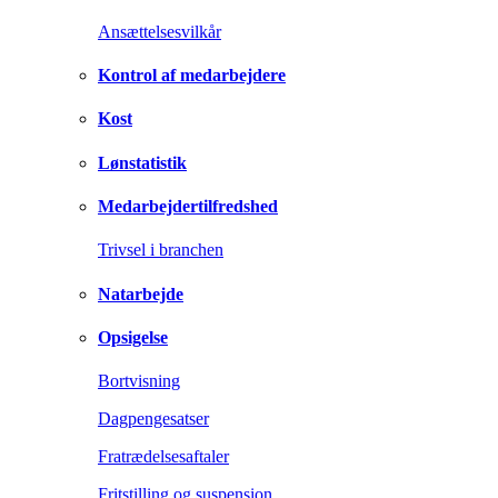
Ansættelsesvilkår
Kontrol af medarbejdere
Kost
Lønstatistik
Medarbejdertilfredshed
Trivsel i branchen
Natarbejde
Opsigelse
Bortvisning
Dagpengesatser
Fratrædelsesaftaler
Fritstilling og suspension