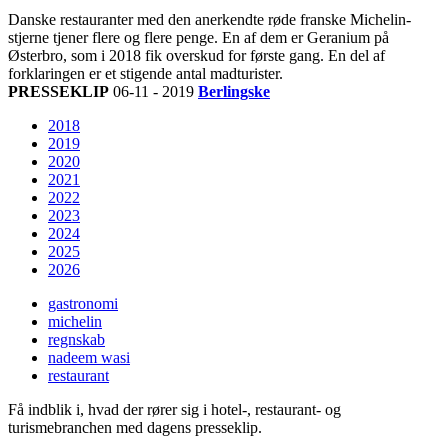
Danske restauranter med den anerkendte røde franske Michelin-
stjerne tjener flere og flere penge. En af dem er Geranium på
Østerbro, som i 2018 fik overskud for første gang. En del af
forklaringen er et stigende antal madturister.
PRESSEKLIP
06-11 - 2019
Berlingske
2018
2019
2020
2021
2022
2023
2024
2025
2026
gastronomi
michelin
regnskab
nadeem wasi
restaurant
Få indblik i, hvad der rører sig i hotel-, restaurant- og
turismebranchen med dagens presseklip.