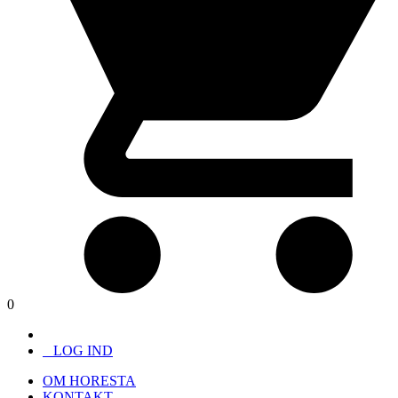
0
LOG IND
OM HORESTA
KONTAKT