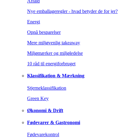
Affald
Nye emballageregler - hvad betyder de for jer?
Energi
Opnå besparelser
Mere miljøvenlig takeaway
Miljømærker og miljøledelse
10 råd til energiforbruget
Klassifikation & Mærkning
Stjerneklassifikation
Green Key
Økonomi & Drift
Fødevarer & Gastronomi
Fødevarekontrol