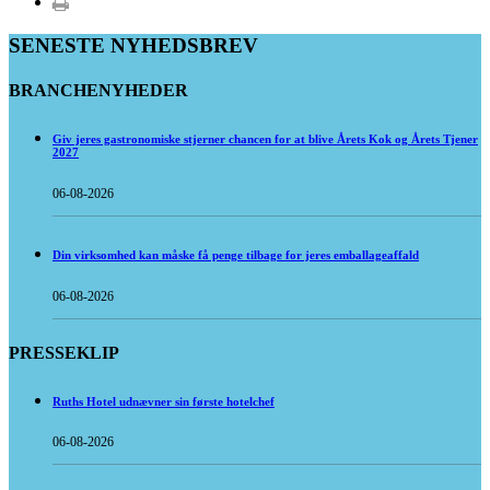
SENESTE NYHEDSBREV
BRANCHENYHEDER
Giv jeres gastronomiske stjerner chancen for at blive Årets Kok og Årets Tjener
2027
06-08-2026
Din virksomhed kan måske få penge tilbage for jeres emballageaffald
06-08-2026
PRESSEKLIP
Ruths Hotel udnævner sin første hotelchef
06-08-2026