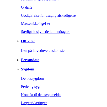
G-dage
Godtgørelse for usaglig afskedigelse
Masseafskedigelser
Særligt beskyttede lønmodtagere
OK 2025
Løn på hovedoverenskomsten
Persondata
Sygdom
Deltidssygdom
Ferie og sygdom
Kontakt til den sygemeldte
Lægeerklæringer