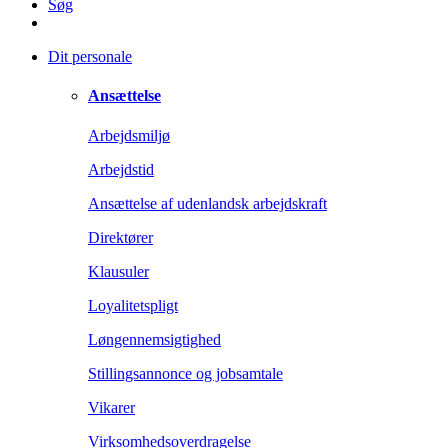
Søg
Dit personale
Ansættelse
Arbejdsmiljø
Arbejdstid
Ansættelse af udenlandsk arbejdskraft
Direktører
Klausuler
Loyalitetspligt
Løngennemsigtighed
Stillingsannonce og jobsamtale
Vikarer
Virksomhedsoverdragelse