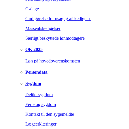
G-dage
Godtgørelse for usaglig afskedigelse
Masseafskedigelser
Særligt beskyttede lønmodtagere
OK 2025
Løn på hovedoverenskomsten
Persondata
Sygdom
Deltidssygdom
Ferie og sygdom
Kontakt til den sygemeldte
Lægeerklæringer