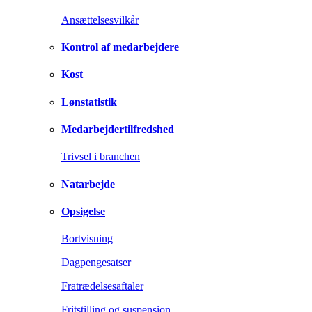
Ansættelsesvilkår
Kontrol af medarbejdere
Kost
Lønstatistik
Medarbejdertilfredshed
Trivsel i branchen
Natarbejde
Opsigelse
Bortvisning
Dagpengesatser
Fratrædelsesaftaler
Fritstilling og suspension