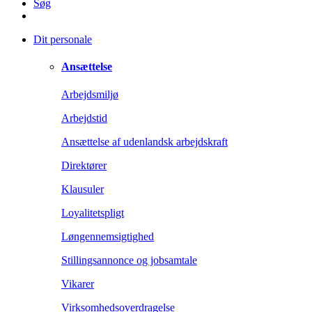
Søg
Dit personale
Ansættelse
Arbejdsmiljø
Arbejdstid
Ansættelse af udenlandsk arbejdskraft
Direktører
Klausuler
Loyalitetspligt
Løngennemsigtighed
Stillingsannonce og jobsamtale
Vikarer
Virksomhedsoverdragelse