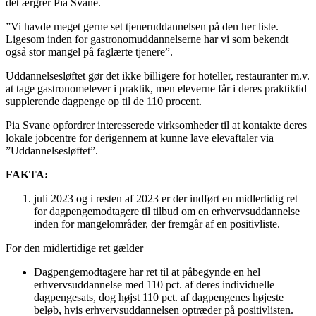
det ærgrer Pia Svane.
”Vi havde meget gerne set tjeneruddannelsen på den her liste.
Ligesom inden for gastronomuddannelserne har vi som bekendt
også stor mangel på faglærte tjenere”.
Uddannelsesløftet gør det ikke billigere for hoteller, restauranter m.v.
at tage gastronomelever i praktik, men eleverne får i deres praktiktid
supplerende dagpenge op til de 110 procent.
Pia Svane opfordrer interesserede virksomheder til at kontakte deres
lokale jobcentre for derigennem at kunne lave elevaftaler via
”Uddannelsesløftet”.
FAKTA:
juli 2023 og i resten af 2023 er der indført en midlertidig ret
for dagpengemodtagere til tilbud om en erhvervsuddannelse
inden for mangelområder, der fremgår af en positivliste.
For den midlertidige ret gælder
Dagpengemodtagere har ret til at påbegynde en hel
erhvervsuddannelse med 110 pct. af deres individuelle
dagpengesats, dog højst 110 pct. af dagpengenes højeste
beløb, hvis erhvervsuddannelsen optræder på positivlisten.