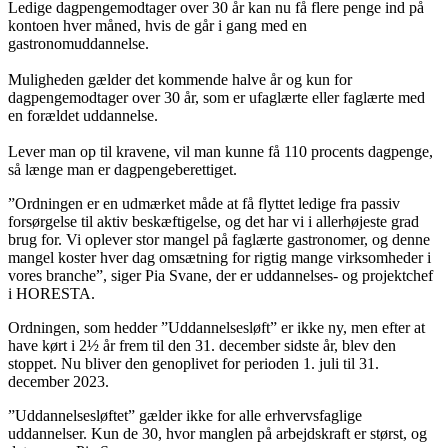
Ledige dagpengemodtager over 30 år kan nu få flere penge ind på
kontoen hver måned, hvis de går i gang med en
gastronomuddannelse.
Muligheden gælder det kommende halve år og kun for
dagpengemodtager over 30 år, som er ufaglærte eller faglærte med
en forældet uddannelse.
Lever man op til kravene, vil man kunne få 110 procents dagpenge,
så længe man er dagpengeberettiget.
”Ordningen er en udmærket måde at få flyttet ledige fra passiv
forsørgelse til aktiv beskæftigelse, og det har vi i allerhøjeste grad
brug for. Vi oplever stor mangel på faglærte gastronomer, og denne
mangel koster hver dag omsætning for rigtig mange virksomheder i
vores branche”, siger Pia Svane, der er uddannelses- og projektchef
i HORESTA.
Ordningen, som hedder ”Uddannelsesløft” er ikke ny, men efter at
have kørt i 2½ år frem til den 31. december sidste år, blev den
stoppet. Nu bliver den genoplivet for perioden 1. juli til 31.
december 2023.
”Uddannelsesløftet” gælder ikke for alle erhvervsfaglige
uddannelser. Kun de 30, hvor manglen på arbejdskraft er størst, og