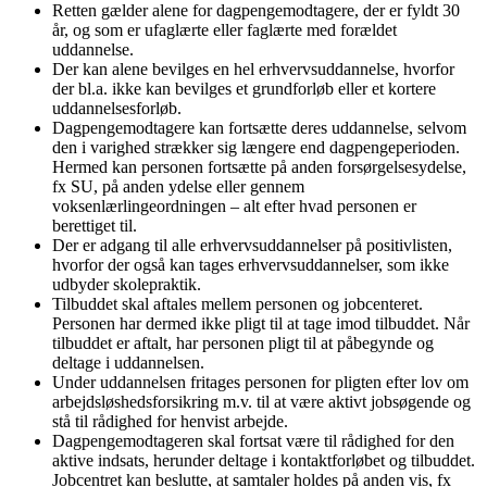
Retten gælder alene for dagpengemodtagere, der er fyldt 30
år, og som er ufaglærte eller faglærte med forældet
uddannelse.
Der kan alene bevilges en hel erhvervsuddannelse, hvorfor
der bl.a. ikke kan bevilges et grundforløb eller et kortere
uddannelsesforløb.
Dagpengemodtagere kan fortsætte deres uddannelse, selvom
den i varighed strækker sig længere end dagpengeperioden.
Hermed kan personen fortsætte på anden forsørgelsesydelse,
fx SU, på anden ydelse eller gennem
voksenlærlingeordningen – alt efter hvad personen er
berettiget til.
Der er adgang til alle erhvervsuddannelser på positivlisten,
hvorfor der også kan tages erhvervsuddannelser, som ikke
udbyder skolepraktik.
Tilbuddet skal aftales mellem personen og jobcenteret.
Personen har dermed ikke pligt til at tage imod tilbuddet. Når
tilbuddet er aftalt, har personen pligt til at påbegynde og
deltage i uddannelsen.
Under uddannelsen fritages personen for pligten efter lov om
arbejdsløshedsforsikring m.v. til at være aktivt jobsøgende og
stå til rådighed for henvist arbejde.
Dagpengemodtageren skal fortsat være til rådighed for den
aktive indsats, herunder deltage i kontaktforløbet og tilbuddet.
Jobcentret kan beslutte, at samtaler holdes på anden vis, fx