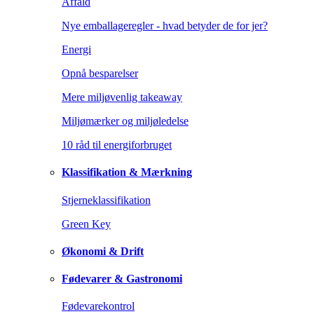
Affald
Nye emballageregler - hvad betyder de for jer?
Energi
Opnå besparelser
Mere miljøvenlig takeaway
Miljømærker og miljøledelse
10 råd til energiforbruget
Klassifikation & Mærkning
Stjerneklassifikation
Green Key
Økonomi & Drift
Fødevarer & Gastronomi
Fødevarekontrol