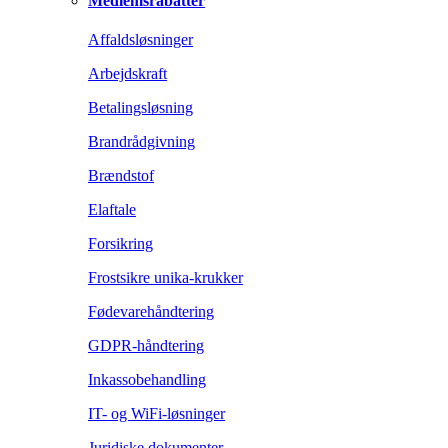
Medlemsrabatter
Affaldsløsninger
Arbejdskraft
Betalingsløsning
Brandrådgivning
Brændstof
Elaftale
Forsikring
Frostsikre unika-krukker
Fødevarehåndtering
GDPR-håndtering
Inkassobehandling
IT- og WiFi-løsninger
Juridiske dokumenter