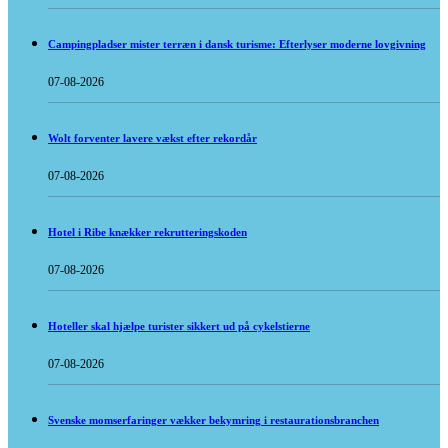
Campingpladser mister terræn i dansk turisme: Efterlyser moderne lovgivning
07-08-2026
Wolt forventer lavere vækst efter rekordår
07-08-2026
Hotel i Ribe knækker rekrutteringskoden
07-08-2026
Hoteller skal hjælpe turister sikkert ud på cykelstierne
07-08-2026
Svenske momserfaringer vækker bekymring i restaurationsbranchen