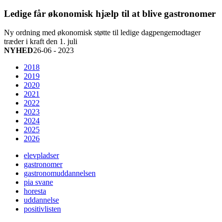
Ledige får økonomisk hjælp til at blive gastronomer
Ny ordning med økonomisk støtte til ledige dagpengemodtager
træder i kraft den 1. juli
NYHED
26-06 - 2023
2018
2019
2020
2021
2022
2023
2024
2025
2026
elevpladser
gastronomer
gastronomuddannelsen
pia svane
horesta
uddannelse
positivlisten