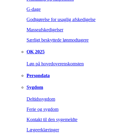
G-dage
Godtgørelse for usaglig afskedigelse
Masseafskedigelser
Særligt beskyttede lønmodtagere
OK 2025
Løn på hovedoverenskomsten
Persondata
Sygdom
Deltidssygdom
Ferie og sygdom
Kontakt til den sygemeldte
Lægeerklæringer