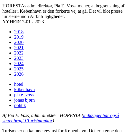
HORESTAs adm. direktør, Pia E. Voss, mener, at begrænsning af
hoteller i København er den forkerte vej at gå. Det vil blot presse
turisterne ind i Airbnb-lejligheder.
NYHED
12-01 - 2023
2018
2019
2020
2021
2022
2023
2024
2025
2026
hotel
københavn
pia e. voss
jonas bjørn
politik
Af Pia E. Voss, adm. direktør i HORESTA (
indlægget har også
været bragt i Turistmonitor
)
Turisme er en kæmpe gevinst for København. Det er næppe den