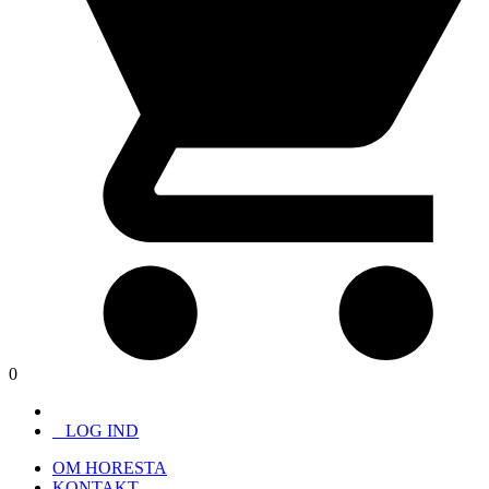
0
LOG IND
OM HORESTA
KONTAKT