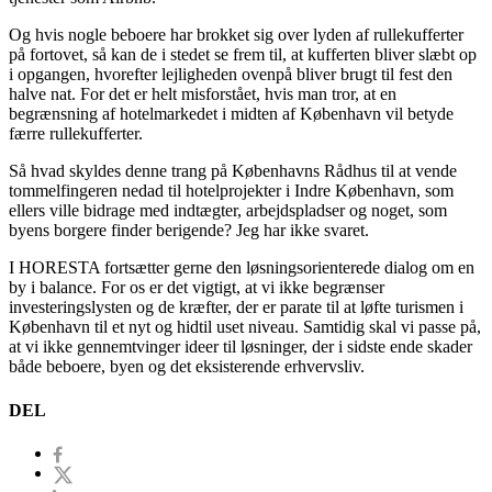
Og hvis nogle beboere har brokket sig over lyden af rullekufferter
på fortovet, så kan de i stedet se frem til, at kufferten bliver slæbt op
i opgangen, hvorefter lejligheden ovenpå bliver brugt til fest den
halve nat. For det er helt misforstået, hvis man tror, at en
begrænsning af hotelmarkedet i midten af København vil betyde
færre rullekufferter.
Så hvad skyldes denne trang på Københavns Rådhus til at vende
tommelfingeren nedad til hotelprojekter i Indre København, som
ellers ville bidrage med indtægter, arbejdspladser og noget, som
byens borgere finder berigende? Jeg har ikke svaret.
I HORESTA fortsætter gerne den løsningsorienterede dialog om en
by i balance. For os er det vigtigt, at vi ikke begrænser
investeringslysten og de kræfter, der er parate til at løfte turismen i
København til et nyt og hidtil uset niveau. Samtidig skal vi passe på,
at vi ikke gennemtvinger ideer til løsninger, der i sidste ende skader
både beboere, byen og det eksisterende erhvervsliv.
DEL