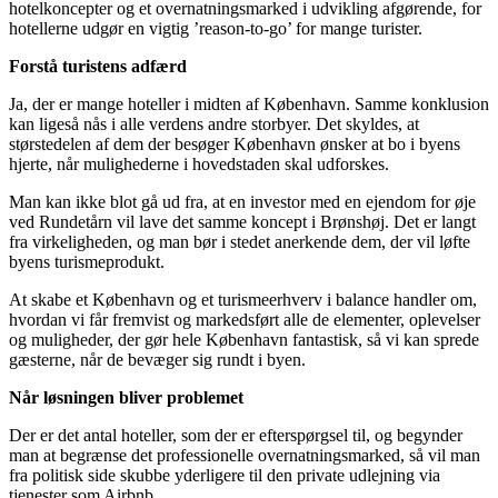
hotelkoncepter og et overnatningsmarked i udvikling afgørende, for
hotellerne udgør en vigtig ’reason-to-go’ for mange turister.
Forstå turistens adfærd
Ja, der er mange hoteller i midten af København. Samme konklusion
kan ligeså nås i alle verdens andre storbyer. Det skyldes, at
størstedelen af dem der besøger København ønsker at bo i byens
hjerte, når mulighederne i hovedstaden skal udforskes.
Man kan ikke blot gå ud fra, at en investor med en ejendom for øje
ved Rundetårn vil lave det samme koncept i Brønshøj. Det er langt
fra virkeligheden, og man bør i stedet anerkende dem, der vil løfte
byens turismeprodukt.
At skabe et København og et turismeerhverv i balance handler om,
hvordan vi får fremvist og markedsført alle de elementer, oplevelser
og muligheder, der gør hele København fantastisk, så vi kan sprede
gæsterne, når de bevæger sig rundt i byen.
Når løsningen bliver problemet
Der er det antal hoteller, som der er efterspørgsel til, og begynder
man at begrænse det professionelle overnatningsmarked, så vil man
fra politisk side skubbe yderligere til den private udlejning via
tjenester som Airbnb.