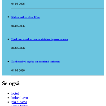
04-08-2026
Sliders lukker efter 12 år
04-08-2026
Hørkram mærker lavere aktivitet i gastronomien
04-08-2026
Danhostel vil styrke sin position i turismen
04-08-2026
Se også
hotel
københavn
pia e. voss