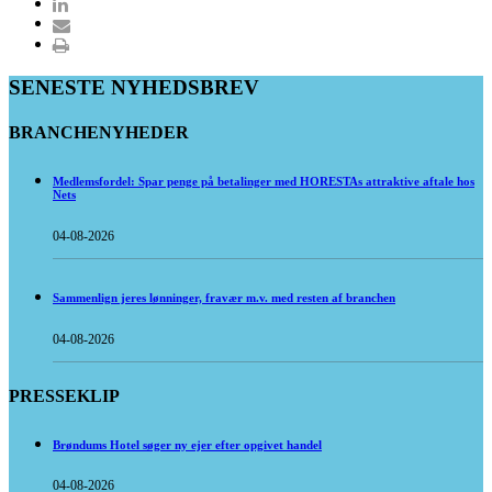
SENESTE NYHEDSBREV
BRANCHENYHEDER
Medlemsfordel: Spar penge på betalinger med HORESTAs attraktive aftale hos
Nets
04-08-2026
Sammenlign jeres lønninger, fravær m.v. med resten af branchen
04-08-2026
PRESSEKLIP
Brøndums Hotel søger ny ejer efter opgivet handel
04-08-2026