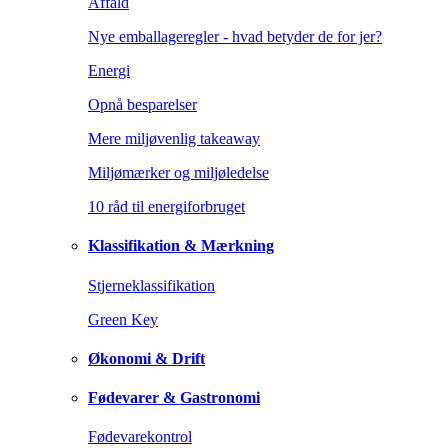
Affald
Nye emballageregler - hvad betyder de for jer?
Energi
Opnå besparelser
Mere miljøvenlig takeaway
Miljømærker og miljøledelse
10 råd til energiforbruget
Klassifikation & Mærkning
Stjerneklassifikation
Green Key
Økonomi & Drift
Fødevarer & Gastronomi
Fødevarekontrol