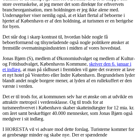
store overraskelse, at jeg mener det som direktør for erhvervets
brancheorganisation, men holdningen er jeg ikke alene med.
Undersøgelser viser nemlig også, at et klart flertal af beboerne i
hjertet af København er af den holdning, at turismen er en berigelse
for byen.
Det står dog i skarp kontrast til, hvordan både nogle få
beboerformænd og tilsyneladende også nogle politikere ønsker at
fremstille overnatningsindustrien i midten af vores hovedstad.
Jonas Bjørn (S), medlem af Økonomiudvalget og medlem af Kultur-
og Fritidsudvalget, Københavns Kommune,
skriver den 6. januar i
et indlæg
, at man på rådhuset i fremtiden vil gøre det sværere at lave
et nyt hotel på Vesterbro eller Indre København. Begrundelsen lyder
blandt andet nogle borgere mener, at lyden af en rullekuffert er den
værste i verden.
Det er til trods for, at kommunen selv har et ønske om at udvikle en
attraktiv metropol i verdensklasse. Og til trods for at
turismeerhvervet i København skaber skatteindtægter for 12 mia. kr.
om året samt beskæftiger 40.000 mennesker, som Jonas Bjørn også
medgiver i sit indlæg.
I HORESTA vil vi advare mod dette forslag. Turisterne kommer for
at genbesøge minder og skabe nye. Der er spændende