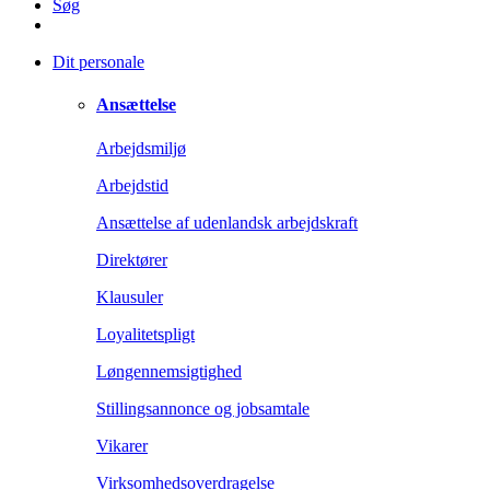
Søg
Dit personale
Ansættelse
Arbejdsmiljø
Arbejdstid
Ansættelse af udenlandsk arbejdskraft
Direktører
Klausuler
Loyalitetspligt
Løngennemsigtighed
Stillingsannonce og jobsamtale
Vikarer
Virksomhedsoverdragelse