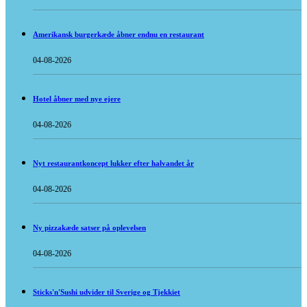
Amerikansk burgerkæde åbner endnu en restaurant
04-08-2026
Hotel åbner med nye ejere
04-08-2026
Nyt restaurantkoncept lukker efter halvandet år
04-08-2026
Ny pizzakæde satser på oplevelsen
04-08-2026
Sticks'n'Sushi udvider til Sverige og Tjekkiet