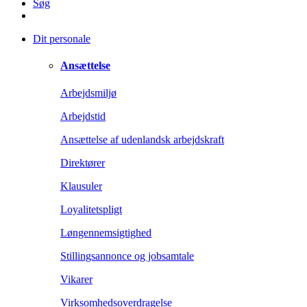
Søg
Dit personale
Ansættelse
Arbejdsmiljø
Arbejdstid
Ansættelse af udenlandsk arbejdskraft
Direktører
Klausuler
Loyalitetspligt
Løngennemsigtighed
Stillingsannonce og jobsamtale
Vikarer
Virksomhedsoverdragelse