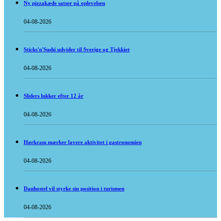
Ny pizzakæde satser på oplevelsen
04-08-2026
Sticks'n'Sushi udvider til Sverige og Tjekkiet
04-08-2026
Sliders lukker efter 12 år
04-08-2026
Hørkram mærker lavere aktivitet i gastronomien
04-08-2026
Danhostel vil styrke sin position i turismen
04-08-2026