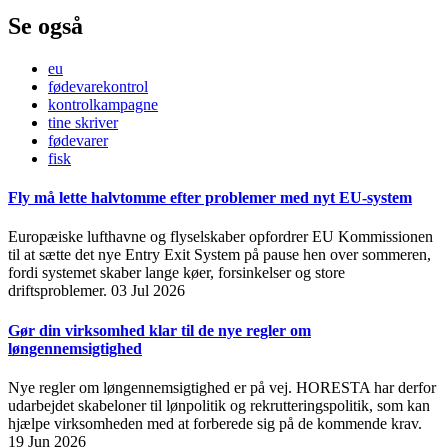
Se også
eu
fødevarekontrol
kontrolkampagne
tine skriver
fødevarer
fisk
Fly må lette halvtomme efter problemer med nyt EU-system
Europæiske lufthavne og flyselskaber opfordrer EU Kommissionen
til at sætte det nye Entry Exit System på pause hen over sommeren,
fordi systemet skaber lange køer, forsinkelser og store
driftsproblemer.
03 Jul 2026
Gør din virksomhed klar til de nye regler om
løngennemsigtighed
Nye regler om løngennemsigtighed er på vej. HORESTA har derfor
udarbejdet skabeloner til lønpolitik og rekrutteringspolitik, som kan
hjælpe virksomheden med at forberede sig på de kommende krav.
19 Jun 2026