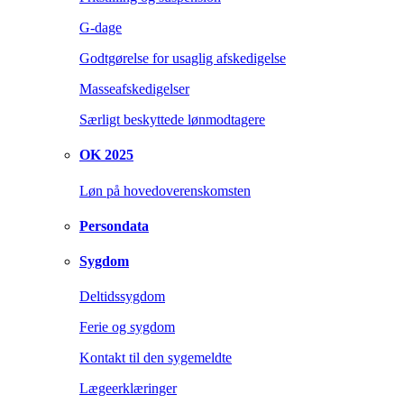
G-dage
Godtgørelse for usaglig afskedigelse
Masseafskedigelser
Særligt beskyttede lønmodtagere
OK 2025
Løn på hovedoverenskomsten
Persondata
Sygdom
Deltidssygdom
Ferie og sygdom
Kontakt til den sygemeldte
Lægeerklæringer