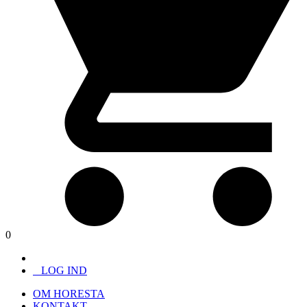
0
LOG IND
OM HORESTA
KONTAKT