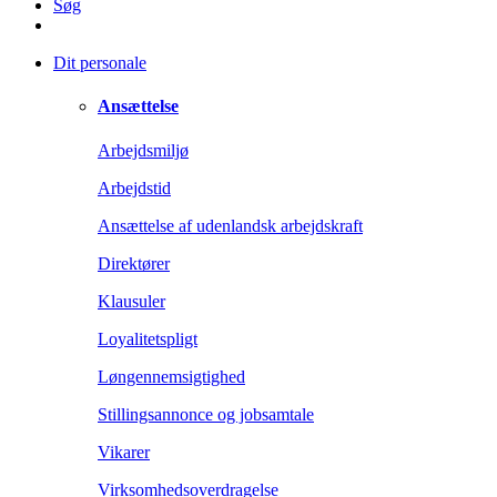
Søg
Dit personale
Ansættelse
Arbejdsmiljø
Arbejdstid
Ansættelse af udenlandsk arbejdskraft
Direktører
Klausuler
Loyalitetspligt
Løngennemsigtighed
Stillingsannonce og jobsamtale
Vikarer
Virksomhedsoverdragelse