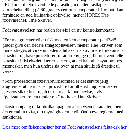
i EU for at dræbe eventuelle parasitter, men den fastlagte
varmebehandling på 60 graders centrumstemperatur i 1 minut kan
forhindre en god kulinarisk oplevelse, mener HORESTAs
fødevarechef, Tine Skriver.
Fødevarestyrelsen har reglen for øje i en ny kontrolkampagne.
”For mange retter vil en fisk med en kernetemperatur på 42-45
grader give den bedste smagsoplevelse”, mener Tine Skriver, som
understreger, at virksomheden altid skal risikovurdere forekomst af
parasitter og have procedurer for at forebygge og fjerne eventuelle
parasitter i fiskekødet. Der er tale om, at det kan give sygdom hos
mennesker, men hun undrer sig over, at man skulle så drastisk til
værks.
”Som professionel fødevarevirksomhed er det selvfølgelig
afgørende, at man har en procedure for tilberedning, som sikrer
gæstens sikkerhed, og det skal man kunne bevise, hvis
Fødevarekontrollen møder op,” uddyber Tine Skriver.
I første omgang er kontrolkampagnen af oplysende karakter, men
det er endnu uvist, om myndighederne vil håndhæve reglerne med
sanktioner.
Læs mere om fiskeparasitter her på Fødevarestyrelsens fakta-ark her.