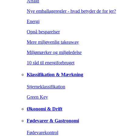
Affald
Nye emballageregler - hvad betyder de for jer?
Energi
Opnå besparelser
Mere miljøvenlig takeaway
Miljømærker og miljøledelse
10 råd til energiforbruget
Klassifikation & Mærkning
Stjerneklassifikation
Green Key
Økonomi & Drift
Fødevarer & Gastronomi
Fødevarekontrol