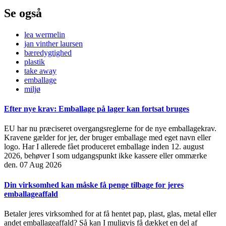
Se også
lea wermelin
jan vinther laursen
bæredygtighed
plastik
take away
emballage
miljø
Efter nye krav: Emballage på lager kan fortsat bruges
EU har nu præciseret overgangsreglerne for de nye emballagekrav.
Kravene gælder for jer, der bruger emballage med eget navn eller
logo. Har I allerede fået produceret emballage inden 12. august
2026, behøver I som udgangspunkt ikke kassere eller ommærke
den.
07 Aug 2026
Din virksomhed kan måske få penge tilbage for jeres
emballageaffald
Betaler jeres virksomhed for at få hentet pap, plast, glas, metal eller
andet emballageaffald? Så kan I muligvis få dækket en del af