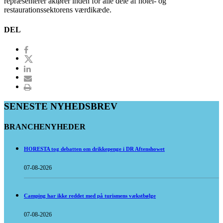
repræsenterer aktører inden for alle dele af hotel- og
restaurationssektorens værdikæde.
DEL
SENESTE NYHEDSBREV
BRANCHENYHEDER
HORESTA tog debatten om drikkepenge i DR Aftenshowet
07-08-2026
Camping har ikke reddet med på turismens vækstbølge
07-08-2026