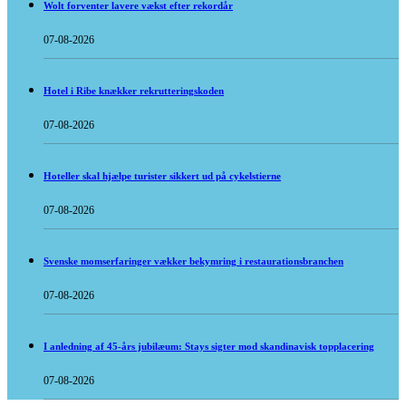
Wolt forventer lavere vækst efter rekordår
07-08-2026
Hotel i Ribe knækker rekrutteringskoden
07-08-2026
Hoteller skal hjælpe turister sikkert ud på cykelstierne
07-08-2026
Svenske momserfaringer vækker bekymring i restaurationsbranchen
07-08-2026
I anledning af 45-års jubilæum: Stays sigter mod skandinavisk topplacering
07-08-2026