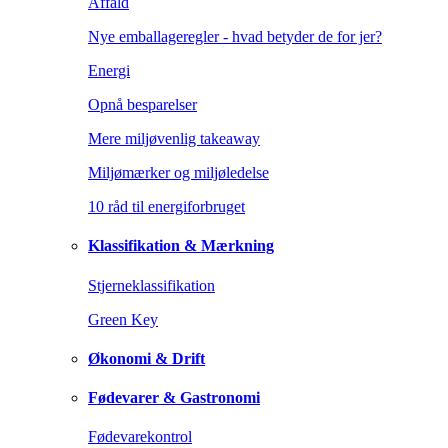
Affald
Nye emballageregler - hvad betyder de for jer?
Energi
Opnå besparelser
Mere miljøvenlig takeaway
Miljømærker og miljøledelse
10 råd til energiforbruget
Klassifikation & Mærkning
Stjerneklassifikation
Green Key
Økonomi & Drift
Fødevarer & Gastronomi
Fødevarekontrol