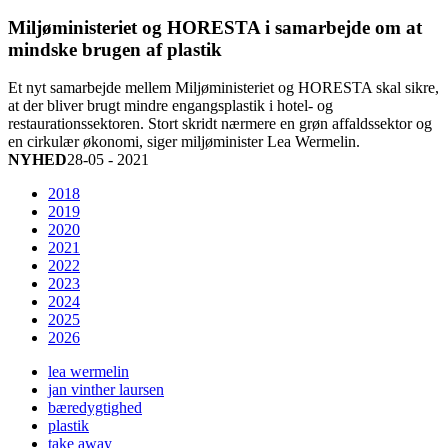
Miljøministeriet og HORESTA i samarbejde om at
mindske brugen af plastik
Et nyt samarbejde mellem Miljøministeriet og HORESTA skal sikre,
at der bliver brugt mindre engangsplastik i hotel- og
restaurationssektoren. Stort skridt nærmere en grøn affaldssektor og
en cirkulær økonomi, siger miljøminister Lea Wermelin.
NYHED
28-05 - 2021
2018
2019
2020
2021
2022
2023
2024
2025
2026
lea wermelin
jan vinther laursen
bæredygtighed
plastik
take away