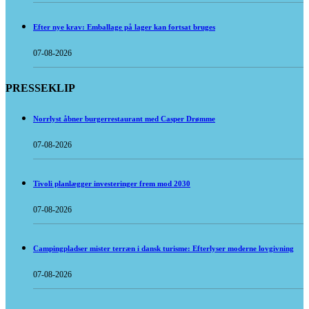
Efter nye krav: Emballage på lager kan fortsat bruges
07-08-2026
PRESSEKLIP
Norrlyst åbner burgerrestaurant med Casper Drømme
07-08-2026
Tivoli planlægger investeringer frem mod 2030
07-08-2026
Campingpladser mister terræn i dansk turisme: Efterlyser moderne lovgivning
07-08-2026