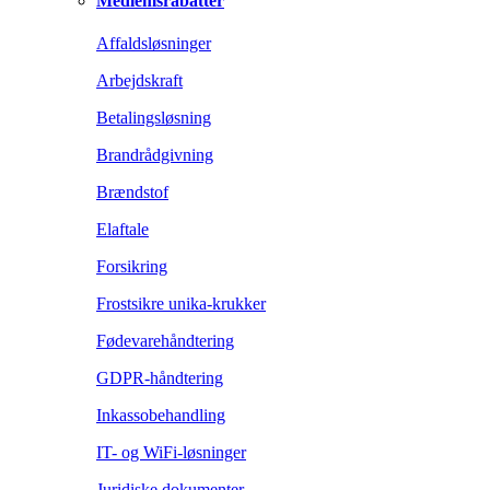
Medlemsrabatter
Affaldsløsninger
Arbejdskraft
Betalingsløsning
Brandrådgivning
Brændstof
Elaftale
Forsikring
Frostsikre unika-krukker
Fødevarehåndtering
GDPR-håndtering
Inkassobehandling
IT- og WiFi-løsninger
Juridiske dokumenter