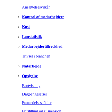
Ansættelsesvilkår
Kontrol af medarbejdere
Kost
Lønstatistik
Medarbejdertilfredshed
Trivsel i branchen
Natarbejde
Opsigelse
Bortvisning
Dagpengesatser
Fratrædelsesaftaler
Fritstilling og suspension