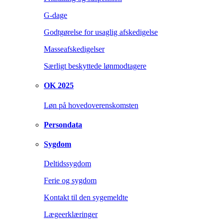
G-dage
Godtgørelse for usaglig afskedigelse
Masseafskedigelser
Særligt beskyttede lønmodtagere
OK 2025
Løn på hovedoverenskomsten
Persondata
Sygdom
Deltidssygdom
Ferie og sygdom
Kontakt til den sygemeldte
Lægeerklæringer