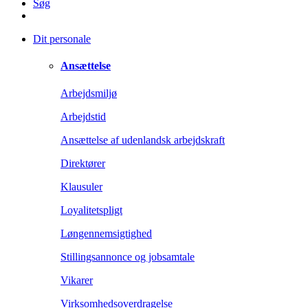
Søg
Dit personale
Ansættelse
Arbejdsmiljø
Arbejdstid
Ansættelse af udenlandsk arbejdskraft
Direktører
Klausuler
Loyalitetspligt
Løngennemsigtighed
Stillingsannonce og jobsamtale
Vikarer
Virksomhedsoverdragelse