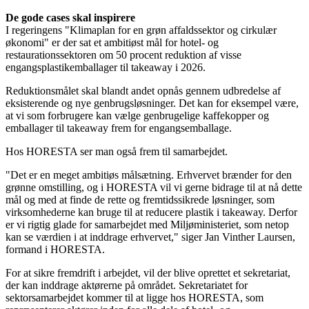
De gode cases skal inspirere
I regeringens "Klimaplan for en grøn affaldssektor og cirkulær
økonomi" er der sat et ambitiøst mål for hotel- og
restaurationssektoren om 50 procent reduktion af visse
engangsplastikemballager til takeaway i 2026.
Reduktionsmålet skal blandt andet opnås gennem udbredelse af
eksisterende og nye genbrugsløsninger. Det kan for eksempel være,
at vi som forbrugere kan vælge genbrugelige kaffekopper og
emballager til takeaway frem for engangsemballage.
Hos HORESTA ser man også frem til samarbejdet.
"Det er en meget ambitiøs målsætning. Erhvervet brænder for den
grønne omstilling, og i HORESTA vil vi gerne bidrage til at nå dette
mål og med at finde de rette og fremtidssikrede løsninger, som
virksomhederne kan bruge til at reducere plastik i takeaway. Derfor
er vi rigtig glade for samarbejdet med Miljøministeriet, som netop
kan se værdien i at inddrage erhvervet," siger Jan Vinther Laursen,
formand i HORESTA.
For at sikre fremdrift i arbejdet, vil der blive oprettet et sekretariat,
der kan inddrage aktørerne på området. Sekretariatet for
sektorsamarbejdet kommer til at ligge hos HORESTA, som