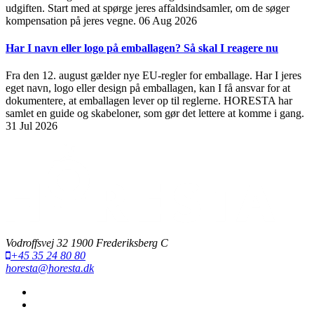
udgiften. Start med at spørge jeres affaldsindsamler, om de søger
kompensation på jeres vegne.
06 Aug 2026
Har I navn eller logo på emballagen? Så skal I reagere nu
Fra den 12. august gælder nye EU-regler for emballage. Har I jeres
eget navn, logo eller design på emballagen, kan I få ansvar for at
dokumentere, at emballagen lever op til reglerne. HORESTA har
samlet en guide og skabeloner, som gør det lettere at komme i gang.
31 Jul 2026
Vodroffsvej 32 1900 Frederiksberg C
+45 35 24 80 80
horesta@horesta.dk