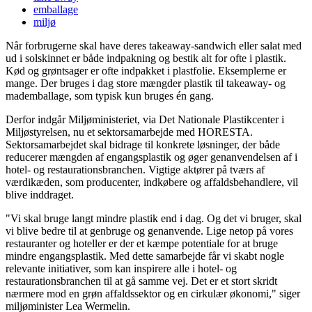
emballage
miljø
Når forbrugerne skal have deres takeaway-sandwich eller salat med
ud i solskinnet er både indpakning og bestik alt for ofte i plastik.
Kød og grøntsager er ofte indpakket i plastfolie. Eksemplerne er
mange. Der bruges i dag store mængder plastik til takeaway- og
mademballage, som typisk kun bruges én gang.
Derfor indgår Miljøministeriet, via Det Nationale Plastikcenter i
Miljøstyrelsen, nu et sektorsamarbejde med HORESTA.
Sektorsamarbejdet skal bidrage til konkrete løsninger, der både
reducerer mængden af engangsplastik og øger genanvendelsen af i
hotel- og restaurationsbranchen. Vigtige aktører på tværs af
værdikæden, som producenter, indkøbere og affaldsbehandlere, vil
blive inddraget.
"Vi skal bruge langt mindre plastik end i dag. Og det vi bruger, skal
vi blive bedre til at genbruge og genanvende. Lige netop på vores
restauranter og hoteller er der et kæmpe potentiale for at bruge
mindre engangsplastik. Med dette samarbejde får vi skabt nogle
relevante initiativer, som kan inspirere alle i hotel- og
restaurationsbranchen til at gå samme vej. Det er et stort skridt
nærmere mod en grøn affaldssektor og en cirkulær økonomi," siger
miljøminister Lea Wermelin.