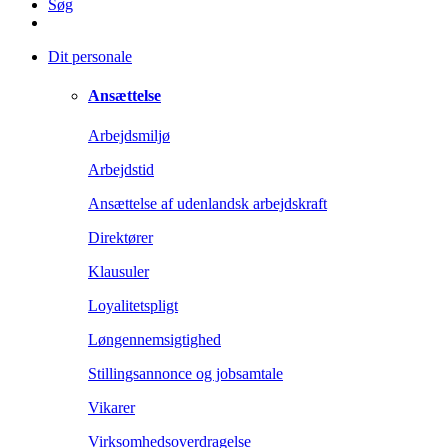
Søg
Dit personale
Ansættelse
Arbejdsmiljø
Arbejdstid
Ansættelse af udenlandsk arbejdskraft
Direktører
Klausuler
Loyalitetspligt
Løngennemsigtighed
Stillingsannonce og jobsamtale
Vikarer
Virksomhedsoverdragelse