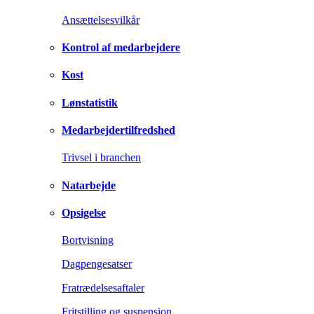
Ansættelsesvilkår
Kontrol af medarbejdere
Kost
Lønstatistik
Medarbejdertilfredshed
Trivsel i branchen
Natarbejde
Opsigelse
Bortvisning
Dagpengesatser
Fratrædelsesaftaler
Fritstilling og suspension