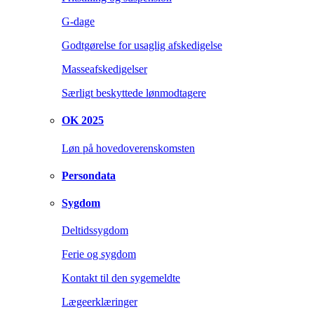
G-dage
Godtgørelse for usaglig afskedigelse
Masseafskedigelser
Særligt beskyttede lønmodtagere
OK 2025
Løn på hovedoverenskomsten
Persondata
Sygdom
Deltidssygdom
Ferie og sygdom
Kontakt til den sygemeldte
Lægeerklæringer