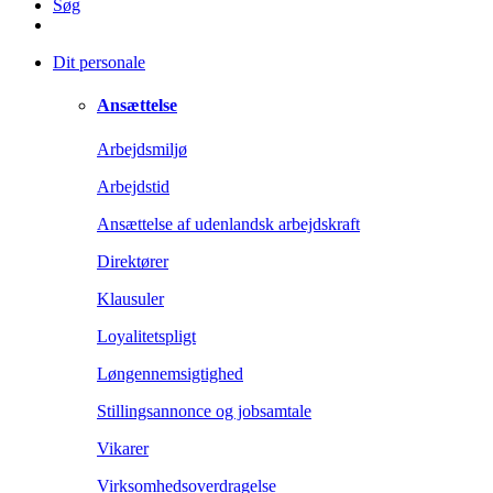
Søg
Dit personale
Ansættelse
Arbejdsmiljø
Arbejdstid
Ansættelse af udenlandsk arbejdskraft
Direktører
Klausuler
Loyalitetspligt
Løngennemsigtighed
Stillingsannonce og jobsamtale
Vikarer
Virksomhedsoverdragelse