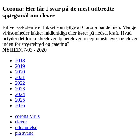
Corona: Her får I svar på de mest udbredte
spørgsmål om elever
Erhvervsskolerne er lukket som følge af Corona-pandemien. Mange
virksomheder lukker midlertidigt eller kører på nedsat kraft. Hvad
betyder det for kokkeelever, tjenerelever, receptionistelever og elever
inden for smørrebrød og catering?
NYHED
17-03 - 2020
2018
2019
2020
2021
2022
2023
2024
2025
2026
corona-virus
elever
uddannelse
pia svane