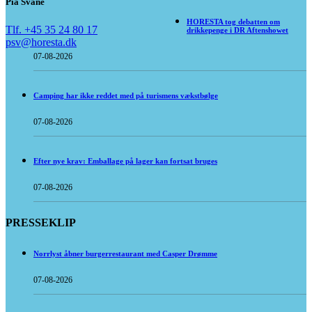
Pia Svane
HORESTA tog debatten om
Tlf. +45 35 24 80 17
drikkepenge i DR Aftenshowet
psv@horesta.dk
07-08-2026
Camping har ikke reddet med på turismens vækstbølge
07-08-2026
Efter nye krav: Emballage på lager kan fortsat bruges
07-08-2026
PRESSEKLIP
Norrlyst åbner burgerrestaurant med Casper Drømme
07-08-2026