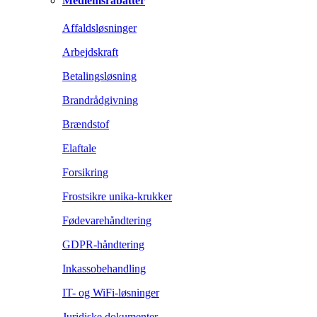
Medlemsrabatter
Affaldsløsninger
Arbejdskraft
Betalingsløsning
Brandrådgivning
Brændstof
Elaftale
Forsikring
Frostsikre unika-krukker
Fødevarehåndtering
GDPR-håndtering
Inkassobehandling
IT- og WiFi-løsninger
Juridiske dokumenter