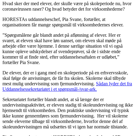
Hvad sker der med elever, der skulle være på skoleperiode nu, hvor
coronavirussen raser? Og hvad betyder det for virksomhederne?
HORESTAs uddannelseschef, Pia Svane, fortæller, at
organisationen får mange spørgsmål til virksomhedernes elever.
”Spørgsmålene går blandt andet på aflønning af elever. Her er
svaret, at eleven skal have løn uanset, om eleven skal møde på
arbejde eller være hjemme. I denne særlige situation vil vi også
kunne opleve udskydelser af svendeprøver, så de i sidste ende
kommer til at finde sted, efter uddannelsesaftalen er udløbet,”
fortæller Pia Svane.
De elever, der er i gang med en skoleperiode på en erhvervsskole,
skal følge de anvisninger, de får fra skolen. Skolerne skal tilbyde
mest mulig undervisning som fjernundervisning.
Sådan lyder det fra
Uddannelsessekretariatet i et spørgsmål-/svar-ark.
Sekretariatet fortæller blandt andet, at så længe der er
undervisningsaktivitet, er eleven stadig til skoleundervisning og ikke
hjemsendt til virksomheden. Den praktiske undervisning vil typisk
ikke kunne gennemføres som fjernundervisning. Her vil skolerne
sende eleverne tilbage til virksomhederne, hvorfor denne del af
skoleundervisningen må udsættes til vi igen har normale tilstande.