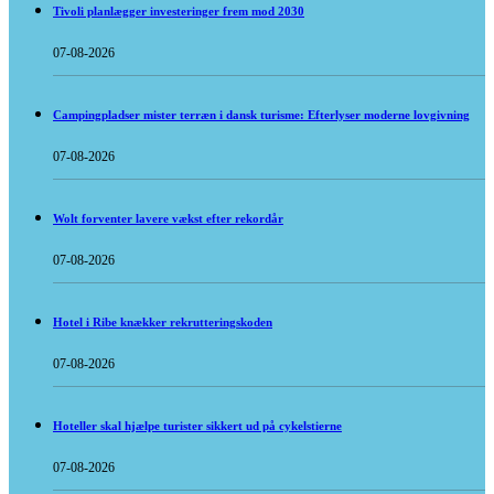
Tivoli planlægger investeringer frem mod 2030
07-08-2026
Campingpladser mister terræn i dansk turisme: Efterlyser moderne lovgivning
07-08-2026
Wolt forventer lavere vækst efter rekordår
07-08-2026
Hotel i Ribe knækker rekrutteringskoden
07-08-2026
Hoteller skal hjælpe turister sikkert ud på cykelstierne
07-08-2026