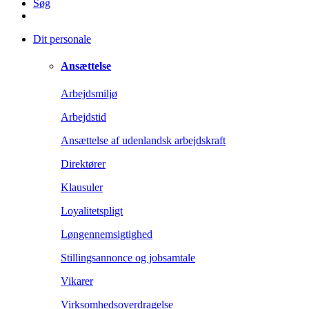
Søg
Dit personale
Ansættelse
Arbejdsmiljø
Arbejdstid
Ansættelse af udenlandsk arbejdskraft
Direktører
Klausuler
Loyalitetspligt
Løngennemsigtighed
Stillingsannonce og jobsamtale
Vikarer
Virksomhedsoverdragelse