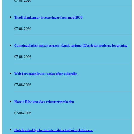
07-08-2026
Tivoli planlægger investeringer frem mod 2030
07-08-2026
Campingpladser mister terræn i dansk turisme: Efterlyser moderne lovgivning
07-08-2026
Wolt forventer lavere vækst efter rekordår
07-08-2026
Hotel i Ribe knækker rekrutteringskoden
07-08-2026
Hoteller skal hjælpe turister sikkert ud på cykelstierne