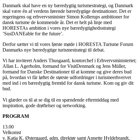
Danmark skal have en ny bæredygtig turismestrategi, og Danmark
skal være én af verdens førende bæredygtige destinationer. Det er
regeringens og erhvervsminister Simon Kollerups ambitioner for
dansk turisme de kommende år. Det er helt på linje med
HORESTAs ambition i vores nye bæredygtighedsstrategi
’SusDANEable for the future’.
Derfor sætter vi til vores første møde i HORESTA Turisme Forum
Danmarks nye bæredygtige turismestrategi til debat.
Vi har inviteret Anders Thusgaard, kontorchef i Erhvervsministeriet;
Allan L. Agerholm, formand for VisitDenmark og Jens Müller,
formand for Danske Destinationer til at komme og give deres bud
på, hvordan vi får løftet de største udfordringer i turismeerhvervet
med ind i en bæredygtig fremtid for dansk turisme. Kom og giv dit
bud.
Vi glæder os til at se dig til en spændende eftermiddag med
inspiration, gode drøftelser og networking.
PROGRAM
13.00
Velkomst
v. Katia K. Østergaard, adm. direktør samt Annette Hyldebrandt,