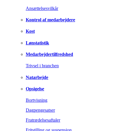
Ansættelsesvilkår
Kontrol af medarbejdere
Kost
Lønstatistik
Medarbejdertilfredshed
Trivsel i branchen
Natarbejde
Opsigelse
Bortvisning
Dagpengesatser
Fratrædelsesaftaler
Fritstilling og suspension