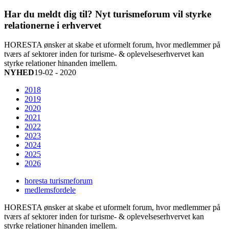
Har du meldt dig til? Nyt turismeforum vil styrke
relationerne i erhvervet
HORESTA ønsker at skabe et uformelt forum, hvor medlemmer på
tværs af sektorer inden for turisme- & oplevelseserhvervet kan
styrke relationer hinanden imellem.
NYHED
19-02 - 2020
2018
2019
2020
2021
2022
2023
2024
2025
2026
horesta turismeforum
medlemsfordele
HORESTA ønsker at skabe et uformelt forum, hvor medlemmer på
tværs af sektorer inden for turisme- & oplevelseserhvervet kan
styrke relationer hinanden imellem.