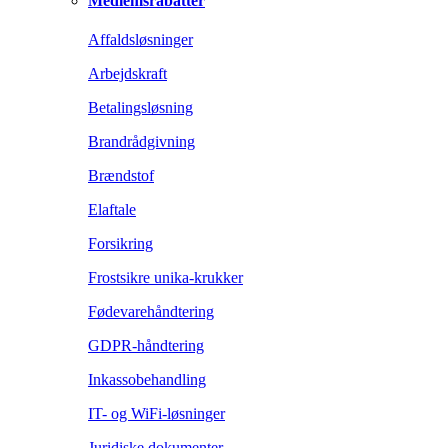
Medlemsrabatter
Affaldsløsninger
Arbejdskraft
Betalingsløsning
Brandrådgivning
Brændstof
Elaftale
Forsikring
Frostsikre unika-krukker
Fødevarehåndtering
GDPR-håndtering
Inkassobehandling
IT- og WiFi-løsninger
Juridiske dokumenter