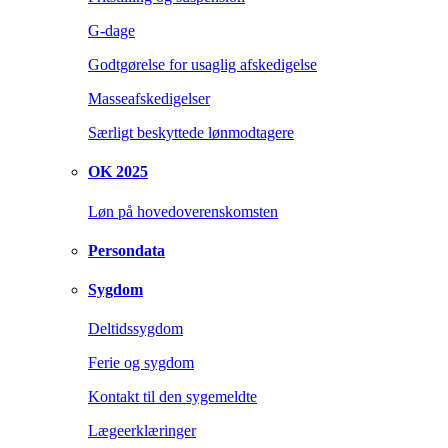
G-dage
Godtgørelse for usaglig afskedigelse
Masseafskedigelser
Særligt beskyttede lønmodtagere
OK 2025
Løn på hovedoverenskomsten
Persondata
Sygdom
Deltidssygdom
Ferie og sygdom
Kontakt til den sygemeldte
Lægeerklæringer