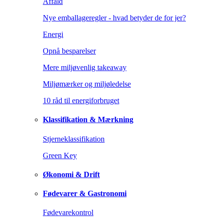
Affald
Nye emballageregler - hvad betyder de for jer?
Energi
Opnå besparelser
Mere miljøvenlig takeaway
Miljømærker og miljøledelse
10 råd til energiforbruget
Klassifikation & Mærkning
Stjerneklassifikation
Green Key
Økonomi & Drift
Fødevarer & Gastronomi
Fødevarekontrol