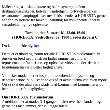
Målet er også at skabe større og bedre synergi mellem
destinationsselskaber, hoteller, vandrehjem, forlystelsesparker,
restauranter, campingpladser mv. I sidste ende så HORESTA gerne,
at der blev kortere fra tanke til handling for nyskabende idéer til
samarbejder og nye oplevelser.
Torsdag den 5. marts kl. 13.00-16.00
i HORESTA, Vodroffsvej 32, 1900 Frederiksberg C
Du kan tilmelde dig
her
Dette er et tilbud og forum for alle HORESTAs medlemmer. Vi
ønsker en bred geografisk og faglig sammensætning af
repræsentanter fra turisme- og oplevelsesvirksomheder, der har
beslutningsansvar og/eller fagligt ansvar.
Vi ønsker møder, der er inspirationsskabende, oplysende og
debatskabende. Vi vil sætte fokus på et aktuelt tema ved hvert møde.
Og så skal der altid være plads til at komme med kommentarer og
betragtninger fra dagligdagen.
Om HORESTA Turismeforum
Ambitionen er at mødes 3-4 gange om året over hele landet - og
gerne hos medlemmer, der vil lægge hus til.