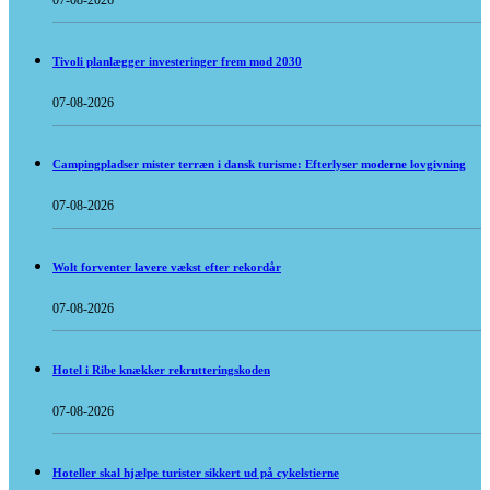
07-08-2026
Tivoli planlægger investeringer frem mod 2030
07-08-2026
Campingpladser mister terræn i dansk turisme: Efterlyser moderne lovgivning
07-08-2026
Wolt forventer lavere vækst efter rekordår
07-08-2026
Hotel i Ribe knækker rekrutteringskoden
07-08-2026
Hoteller skal hjælpe turister sikkert ud på cykelstierne