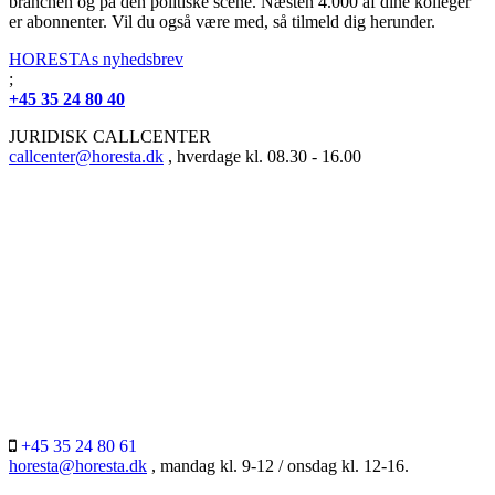
branchen og på den politiske scene. Næsten 4.000 af dine kolleger
er abonnenter. Vil du også være med, så tilmeld dig herunder.
HORESTAs nyhedsbrev
;
+45 35 24 80 40
JURIDISK CALLCENTER
callcenter@horesta.dk
, hverdage kl. 08.30 - 16.00
+45 35 24 80 61
horesta@horesta.dk
, mandag kl. 9-12 / onsdag kl. 12-16.