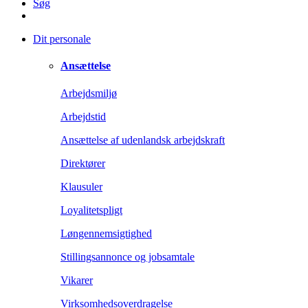
Søg
Dit personale
Ansættelse
Arbejdsmiljø
Arbejdstid
Ansættelse af udenlandsk arbejdskraft
Direktører
Klausuler
Loyalitetspligt
Løngennemsigtighed
Stillingsannonce og jobsamtale
Vikarer
Virksomhedsoverdragelse