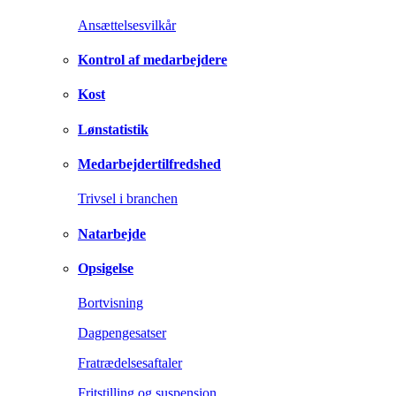
Ansættelsesvilkår
Kontrol af medarbejdere
Kost
Lønstatistik
Medarbejdertilfredshed
Trivsel i branchen
Natarbejde
Opsigelse
Bortvisning
Dagpengesatser
Fratrædelsesaftaler
Fritstilling og suspension