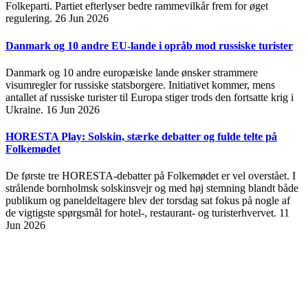
Folkeparti. Partiet efterlyser bedre rammevilkår frem for øget
regulering.
26 Jun 2026
Danmark og 10 andre EU-lande i opråb mod russiske turister
Danmark og 10 andre europæiske lande ønsker strammere
visumregler for russiske statsborgere. Initiativet kommer, mens
antallet af russiske turister til Europa stiger trods den fortsatte krig i
Ukraine.
16 Jun 2026
HORESTA Play: Solskin, stærke debatter og fulde telte på
Folkemødet
De første tre HORESTA-debatter på Folkemødet er vel overstået. I
strålende bornholmsk solskinsvejr og med høj stemning blandt både
publikum og paneldeltagere blev der torsdag sat fokus på nogle af
de vigtigste spørgsmål for hotel-, restaurant- og turisterhvervet.
11
Jun 2026