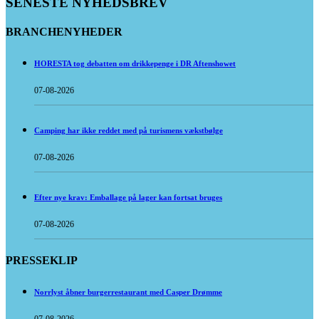
SENESTE NYHEDSBREV
BRANCHENYHEDER
HORESTA tog debatten om drikkepenge i DR Aftenshowet
07-08-2026
Camping har ikke reddet med på turismens vækstbølge
07-08-2026
Efter nye krav: Emballage på lager kan fortsat bruges
07-08-2026
PRESSEKLIP
Norrlyst åbner burgerrestaurant med Casper Drømme