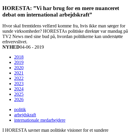
HORESTA: ”Vi har brug for en mere nuanceret
debat om international arbejdskraft”
Hvor skal fremtidens velfærd komme fra, hvis ikke man sørger for
sunde virksomheder? HORESTAs politiske direktør var mandag på
TV2 News med sine bud på, hvordan politikerne kan understøtte
erhvervslivet.
NYHED
04-06 - 2019
2018
2019
2020
2021
2022
2023
2024
2025
2026
politik
arbejdskraft
internationale medarbejdere
I HORESTA savner man politiske visioner for et sundere