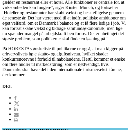
gælder en restaurant eller et hotel. Alle funktioner er centrale for, at
virksomheden kan fungere”, siger Kirsten Munch, og fortsætter
‘Hoteller og restauranter har skabt vækst og beskæftigelse gennem
de seneste år. Det har været med til at indfri politiske ambitioner om
øget velfærd, om et Danmark i balance og at få flere ledige i job. Vi
kan fortsat skabe vækst og bidrage samfundsøkonomisk, men lige
nu spænder mangel på arbejdskraft ben for os. Det er ubetinget det
største problem, som politikerne skal finde en løsning på.’
På HORESTAs ønskeliste til politikerne er også, at man kigger på
erhvervslivets høje skatte- og afgiftsniveau, hvilket skader
konkurrenceevne i forhold til nabolandene. Hertil kommer et ønske
om flere midler til markedsføring, som er nødvendigt, hvis
Danmarks skal have del i den internationale turismevækst i årene,
der kommer.
DEL