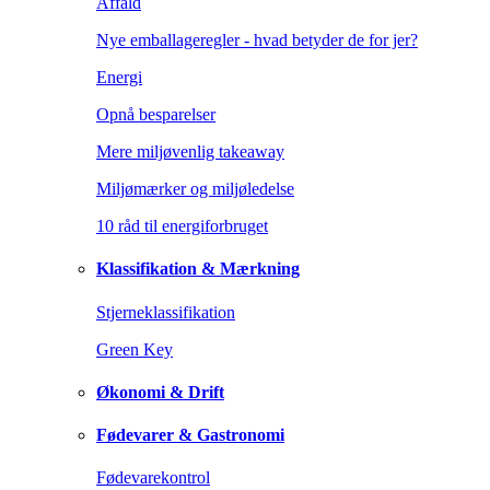
Affald
Nye emballageregler - hvad betyder de for jer?
Energi
Opnå besparelser
Mere miljøvenlig takeaway
Miljømærker og miljøledelse
10 råd til energiforbruget
Klassifikation & Mærkning
Stjerneklassifikation
Green Key
Økonomi & Drift
Fødevarer & Gastronomi
Fødevarekontrol