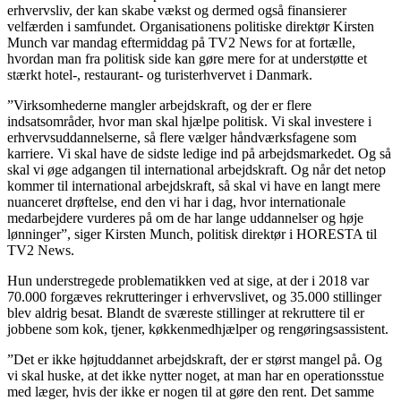
erhvervsliv, der kan skabe vækst og dermed også finansierer
velfærden i samfundet. Organisationens politiske direktør Kirsten
Munch var mandag eftermiddag på TV2 News for at fortælle,
hvordan man fra politisk side kan gøre mere for at understøtte et
stærkt hotel-, restaurant- og turisterhvervet i Danmark.
”Virksomhederne mangler arbejdskraft, og der er flere
indsatsområder, hvor man skal hjælpe politisk. Vi skal investere i
erhvervsuddannelserne, så flere vælger håndværksfagene som
karriere. Vi skal have de sidste ledige ind på arbejdsmarkedet. Og så
skal vi øge adgangen til international arbejdskraft. Og når det netop
kommer til international arbejdskraft, så skal vi have en langt mere
nuanceret drøftelse, end den vi har i dag, hvor internationale
medarbejdere vurderes på om de har lange uddannelser og høje
lønninger”, siger Kirsten Munch, politisk direktør i HORESTA til
TV2 News.
Hun understregede problematikken ved at sige, at der i 2018 var
70.000 forgæves rekrutteringer i erhvervslivet, og 35.000 stillinger
blev aldrig besat. Blandt de sværeste stillinger at rekruttere til er
jobbene som kok, tjener, køkkenmedhjælper og rengøringsassistent.
”Det er ikke højtuddannet arbejdskraft, der er størst mangel på. Og
vi skal huske, at det ikke nytter noget, at man har en operationsstue
med læger, hvis der ikke er nogen til at gøre den rent. Det samme