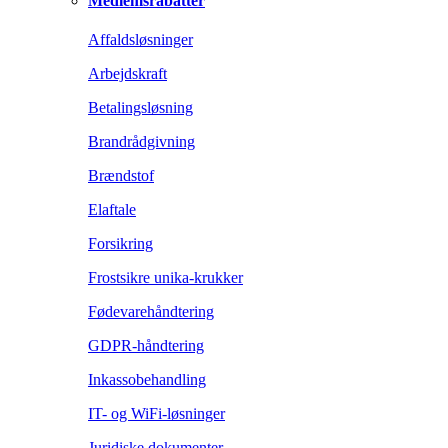
Medlemsrabatter
Affaldsløsninger
Arbejdskraft
Betalingsløsning
Brandrådgivning
Brændstof
Elaftale
Forsikring
Frostsikre unika-krukker
Fødevarehåndtering
GDPR-håndtering
Inkassobehandling
IT- og WiFi-løsninger
Juridiske dokumenter