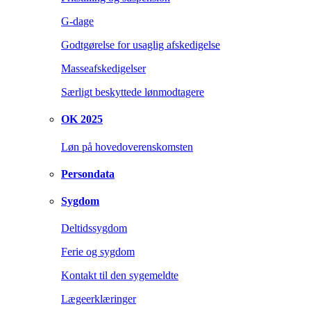
G-dage
Godtgørelse for usaglig afskedigelse
Masseafskedigelser
Særligt beskyttede lønmodtagere
OK 2025
Løn på hovedoverenskomsten
Persondata
Sygdom
Deltidssygdom
Ferie og sygdom
Kontakt til den sygemeldte
Lægeerklæringer