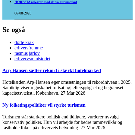
HORESTA advarer mod dansk turismeskat
06-08-2026
Se også
dorte krak
erhversfremme
rasmus jarlov
erhvervsministeriet
Arp-Hansen sætter rekord i stærkt hotelmarked
Hotelkæden Arp-Hansen øger omsætningen til rekordniveau i 2025.
Samtidig viser regnskabet fortsat høj efterspørgsel og begrænset
kapacitetsvækst i København.
27 Mar 2026
Ny folketingspolitiker vil styrke turismen
Turismen står stærkere politisk end tidligere, vurderer nyvalgt
konservativ politiker. Hun vil arbejde for bedre rammevilkår og
fastholde fokus på erhvervets betydning.
27 Mar 2026