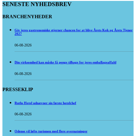
SENESTE NYHEDSBREV
BRANCHENYHEDER
Giv jeres gastronomiske stjerner chancen for at blive Årets Kok og Årets Tjener
2027
06-08-2026
Din virksomhed kan måske få penge tilbage for jeres emballageaffald
06-08-2026
PRESSEKLIP
Ruths Hotel udnævner sin første hotelchef
06-08-2026
Odense vil løfte turismen med flere overnatninger