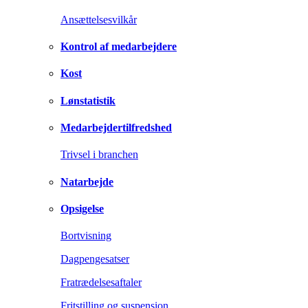
Ansættelsesvilkår
Kontrol af medarbejdere
Kost
Lønstatistik
Medarbejdertilfredshed
Trivsel i branchen
Natarbejde
Opsigelse
Bortvisning
Dagpengesatser
Fratrædelsesaftaler
Fritstilling og suspension