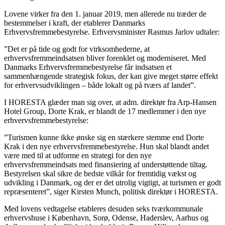
Lovene virker fra den 1. januar 2019, men allerede nu træder de
bestemmelser i kraft, der etablerer Danmarks
Erhvervsfremmebestyrelse. Erhvervsminister Rasmus Jarlov udtaler:
”Det er på tide og godt for virksomhederne, at
erhvervsfremmeindsatsen bliver forenklet og moderniseret. Med
Danmarks Erhvervsfremmebestyrelse får indsatsen et
sammenhængende strategisk fokus, der kan give meget større effekt
for erhvervsudviklingen – både lokalt og på tværs af landet”.
I HORESTA glæder man sig over, at adm. direktør fra Arp-Hansen
Hotel Group, Dorte Krak, er blandt de 17 medlemmer i den nye
erhvervsfremmebestyrelse:
”Turismen kunne ikke ønske sig en stærkere stemme end Dorte
Krak i den nye erhvervsfremmebestyrelse. Hun skal blandt andet
være med til at udforme en strategi for den nye
erhvervsfremmeindsats med finansiering af understøttende tiltag.
Bestyrelsen skal sikre de bedste vilkår for fremtidig vækst og
udvikling i Danmark, og der er det utrolig vigtigt, at turismen er godt
repræsenteret”, siger Kirsten Munch, politisk direktør i HORESTA.
Med lovens vedtagelse etableres desuden seks tværkommunale
erhvervshuse i København, Sorø, Odense, Haderslev, Aarhus og