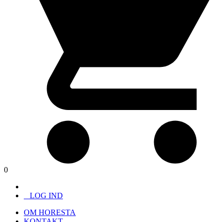
0
LOG IND
OM HORESTA
KONTAKT