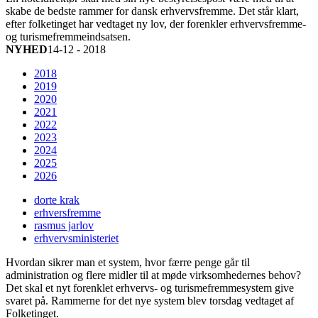
skabe de bedste rammer for dansk erhvervsfremme. Det står klart,
efter folketinget har vedtaget ny lov, der forenkler erhvervsfremme-
og turismefremmeindsatsen.
NYHED
14-12 - 2018
2018
2019
2020
2021
2022
2023
2024
2025
2026
dorte krak
erhversfremme
rasmus jarlov
erhvervsministeriet
Hvordan sikrer man et system, hvor færre penge går til
administration og flere midler til at møde virksomhedernes behov?
Det skal et nyt forenklet erhvervs- og turismefremmesystem give
svaret på. Rammerne for det nye system blev torsdag vedtaget af
Folketinget.