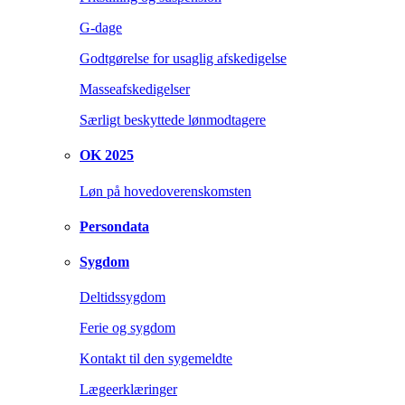
G-dage
Godtgørelse for usaglig afskedigelse
Masseafskedigelser
Særligt beskyttede lønmodtagere
OK 2025
Løn på hovedoverenskomsten
Persondata
Sygdom
Deltidssygdom
Ferie og sygdom
Kontakt til den sygemeldte
Lægeerklæringer