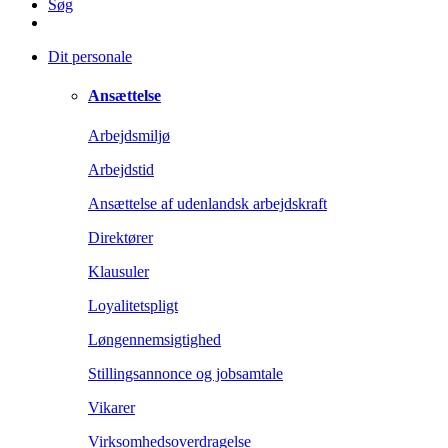
Søg
Dit personale
Ansættelse
Arbejdsmiljø
Arbejdstid
Ansættelse af udenlandsk arbejdskraft
Direktører
Klausuler
Loyalitetspligt
Løngennemsigtighed
Stillingsannonce og jobsamtale
Vikarer
Virksomhedsoverdragelse