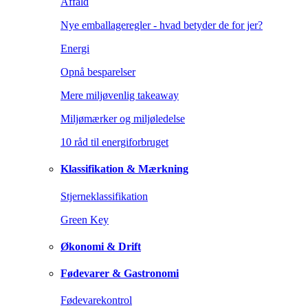
Affald
Nye emballageregler - hvad betyder de for jer?
Energi
Opnå besparelser
Mere miljøvenlig takeaway
Miljømærker og miljøledelse
10 råd til energiforbruget
Klassifikation & Mærkning
Stjerneklassifikation
Green Key
Økonomi & Drift
Fødevarer & Gastronomi
Fødevarekontrol