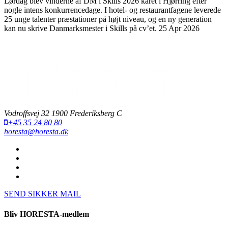
Lørdag blev vinderne af DM i Skills 2026 kåret i Hjørring efter
nogle intens konkurrencedage. I hotel- og restaurantfagene leverede
25 unge talenter præstationer på højt niveau, og en ny generation
kan nu skrive Danmarksmester i Skills på cv’et.
25 Apr 2026
Vodroffsvej 32 1900 Frederiksberg C
+45 35 24 80 80
horesta@horesta.dk
SEND SIKKER MAIL
Bliv HORESTA-medlem