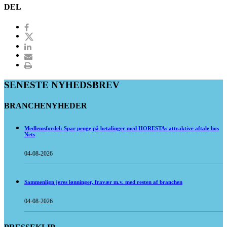
DEL
SENESTE NYHEDSBREV
BRANCHENYHEDER
Medlemsfordel: Spar penge på betalinger med HORESTAs attraktive aftale hos
Nets
04-08-2026
Sammenlign jeres lønninger, fravær m.v. med resten af branchen
04-08-2026