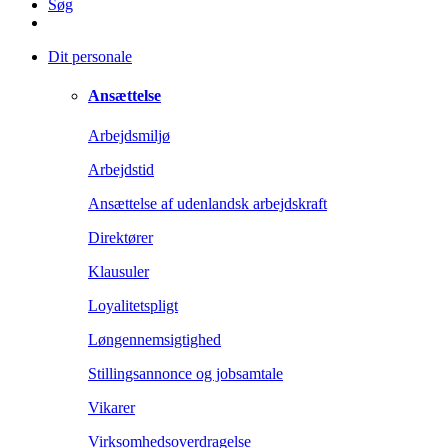
Søg
Dit personale
Ansættelse
Arbejdsmiljø
Arbejdstid
Ansættelse af udenlandsk arbejdskraft
Direktører
Klausuler
Loyalitetspligt
Løngennemsigtighed
Stillingsannonce og jobsamtale
Vikarer
Virksomhedsoverdragelse