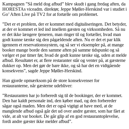
Kampagnen ”Så meld dog afbud” blev skudt i gang fredag aften, da
HORESTAs viceadm. direktør, Jeppe Møller-Herskind var i studiet i
Go’ Aften Live på TV2 for at fortælle om problemet.
”Det er et problem, der er kommet med digitaliseringen. Det betyder,
at der er kommet et led ind imellem gæsten og virksomheden. Så nu
er det ikke længere tjeneren, man ringer til og fortæller, hvad man
godt kunne tænke sig den pågældende aften. Nu er det et par klik
igennem et reservationssystem, og så ser vi eksempler på, at mange
booker mange borde den samme aften på samme tidspunkt og så
vælger et par timer før, hvad de godt kunne tænke sig, uden at melde
afbud. Resultatet er, at flere restaranter står og venter på, at gæsterne
dukker op. Men det gør de bare ikke, og så har det en vidtgående
konsekvens”, sagde Jeppe Møller-Herskind.
Han gjorde opmærksom på de store konsekvenser for
restauranterne, når gæsterne udebliver:
”Restauranten har jo forberedt sig til de bookinger, der er kommet.
Den har kaldt personale ind, den køber mad, og den forbereder
sågar også maden. Men det er også vigtigt at have med, at de
manglende afbud også går det ud over andre gæster, som har fået at
vide, at alt var booket. De går glip af en god restaurantoplevelse,
fordi andre gæster ikke melder afbud”.