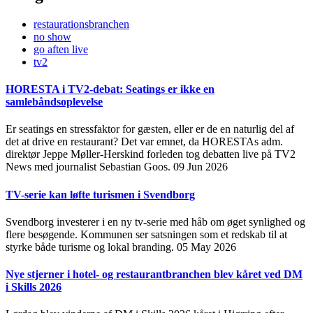
restaurationsbranchen
no show
go aften live
tv2
HORESTA i TV2-debat: Seatings er ikke en
samlebåndsoplevelse
Er seatings en stressfaktor for gæsten, eller er de en naturlig del af
det at drive en restaurant? Det var emnet, da HORESTAs adm.
direktør Jeppe Møller-Herskind forleden tog debatten live på TV2
News med journalist Sebastian Goos.
09 Jun 2026
TV-serie kan løfte turismen i Svendborg
Svendborg investerer i en ny tv-serie med håb om øget synlighed og
flere besøgende. Kommunen ser satsningen som et redskab til at
styrke både turisme og lokal branding.
05 May 2026
Nye stjerner i hotel- og restaurantbranchen blev kåret ved DM
i Skills 2026