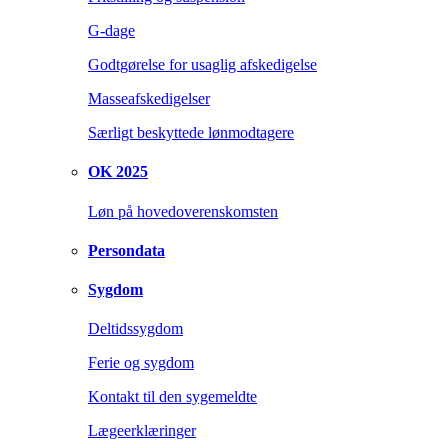
G-dage
Godtgørelse for usaglig afskedigelse
Masseafskedigelser
Særligt beskyttede lønmodtagere
OK 2025
Løn på hovedoverenskomsten
Persondata
Sygdom
Deltidssygdom
Ferie og sygdom
Kontakt til den sygemeldte
Lægeerklæringer