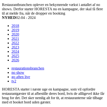
Restaurantbranchen oplever en bekymrende vækst i antallet af no
shows. Derfor starter HORESTA nu en kampagne, der skal få flere
til at melde fra, når de dropper en booking
NYHED
02-04 - 2024
2018
2019
2020
2021
2022
2023
2024
2025
2026
restaurationsbranchen
no show
go aften live
tv2
HORESTA starter i næste uge en kampagne, som vil opfordre
restaurantgæster til at afbestille deres bord, hvis de allligevel ikke får
brug for det. Det sker nemlig alt for tit, at restauranterne står tilbage
med et booket bord uden gæster.