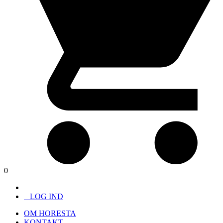
0
LOG IND
OM HORESTA
KONTAKT