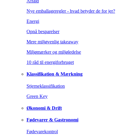
Affald
Nye emballageregler - hvad betyder de for jer?
Energi
Opnå besparelser
Mere miljøvenlig takeaway
Miljømærker og miljøledelse
10 råd til energiforbruget
Klassifikation & Mærkning
Stjerneklassifikation
Green Key
Økonomi & Drift
Fødevarer & Gastronomi
Fødevarekontrol