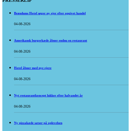
PRESSEKLIP
Brøndums Hotel søger ny ejer efter opgivet handel
04-08-2026
Amerikansk burgerkæde åbner endnu en restaurant
04-08-2026
Hotel åbner med nye ejere
04-08-2026
Nyt restaurantkoncept lukker efter halvandet år
04-08-2026
Ny pizzakæde satser på oplevelsen