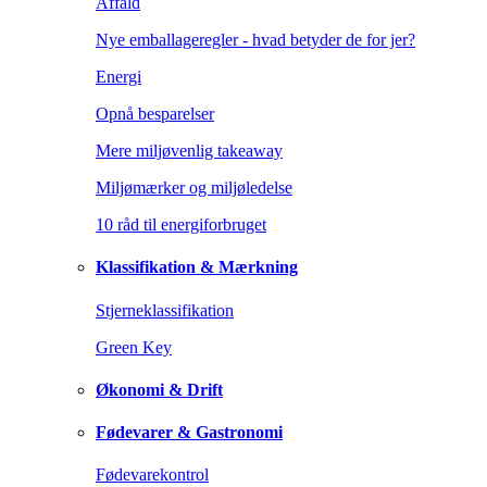
Affald
Nye emballageregler - hvad betyder de for jer?
Energi
Opnå besparelser
Mere miljøvenlig takeaway
Miljømærker og miljøledelse
10 råd til energiforbruget
Klassifikation & Mærkning
Stjerneklassifikation
Green Key
Økonomi & Drift
Fødevarer & Gastronomi
Fødevarekontrol