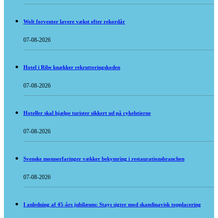
Wolt forventer lavere vækst efter rekordår
07-08-2026
Hotel i Ribe knækker rekrutteringskoden
07-08-2026
Hoteller skal hjælpe turister sikkert ud på cykelstierne
07-08-2026
Svenske momserfaringer vækker bekymring i restaurationsbranchen
07-08-2026
I anledning af 45-års jubilæum: Stays sigter mod skandinavisk topplacering