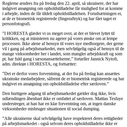
Reglerne ændres fra på fredag den 22. april, så ukrainere, der har
indgivet ansøgning om opholdstilladelse får mulighed for at komme
i arbejde, inden de får tildelt opholdstilladelsen. Forudsætningen er,
at de er biometrisk registrerede (fingeraftryk) og har fået taget et
personfotografi.
”I HORESTA glæder vi os meget over, at der er blevet lyttet til
kritikken, og at ministeren nu agerer på vores ønske om at lempe
processen. Ikke alene af hensyn til vores nye medborgere, der gerne
vil i gang på arbejdsmarkedet, men selvfølgelig også af hensyn til de
mange virksomheder her i landet, som mangler arbejdskraft og som
pt. har fuld gang i sæsonansættelserne,” fortæller Jannick Nytoft,
adm. direktør i HORESTA, og fortsætter:
”Det er derfor vores forventning, at der fra på fredag kan ansættes
ukrainske medarbejdere, såfremt de er biometrisk registrerede og har
indgivet en ansøgning om opholdstilladelse efter særloven.”
Den hurtigere adgang til arbejdsmarkedet gælder dog ikke, hvis
udlændingen åbenbart ikke er omfattet af særloven. Mattias Tesfaye
understreger, at han har en klar forventning om, at ingen danske
virksomheder misbruger situationen til social dumping.
”Alle ukrainerne skal selvfølgelig have respekteret deres rettigheder
på arbejdsmarkedet - også selvom deres opholdstilladelse ikke er