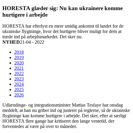
HORESTA glæder sig: Nu kan ukrainere komme
hurtigere i arbejde
HORESTA har efterlyst en mere smidig ankomst til landet for de
ukrainske flygtninge, hvor det hurtigere bliver muligt for dem at
træde ind på arbejdsmarkedet. Det sker nu.
NYHED
21-04 - 2022
2018
2019
2020
2021
2022
2023
2024
2025
2026
Udlændinge- og integrationsminister Mattias Tesfaye har onsdag
meddelt, at han nu griber ind og justerer på reglerne, så de ukrainske
flygtninge kan komme hurtigere i arbejde. Det sker, efter at særligt
HORESTA flere gange har kritiseret den lange ventetid, der
forventedes at være på over to måneder.