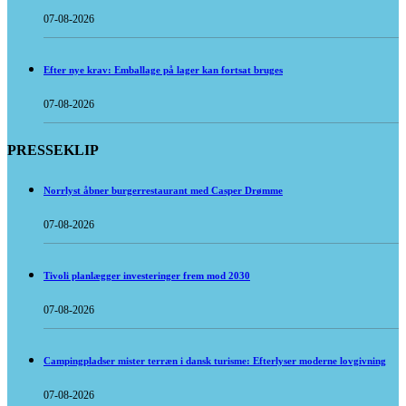
07-08-2026
Efter nye krav: Emballage på lager kan fortsat bruges
07-08-2026
PRESSEKLIP
Norrlyst åbner burgerrestaurant med Casper Drømme
07-08-2026
Tivoli planlægger investeringer frem mod 2030
07-08-2026
Campingpladser mister terræn i dansk turisme: Efterlyser moderne lovgivning
07-08-2026