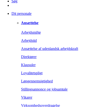
Søg
Dit personale
Ansættelse
Arbejdsmiljø
Arbejdstid
Ansættelse af udenlandsk arbejdskraft
Direktører
Klausuler
Loyalitetspligt
Løngennemsigtighed
Stillingsannonce og jobsamtale
Vikarer
Virksomhedsoverdragelse