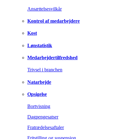
Ansættelsesvilkår
Kontrol af medarbejdere
Kost
Lønstatistik
Medarbejdertilfredshed
Trivsel i branchen
Natarbejde
Opsigelse
Bortvisning
Dagpengesatser
Fratrædelsesaftaler
Fritstilling og suspension