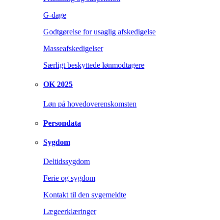
G-dage
Godtgørelse for usaglig afskedigelse
Masseafskedigelser
Særligt beskyttede lønmodtagere
OK 2025
Løn på hovedoverenskomsten
Persondata
Sygdom
Deltidssygdom
Ferie og sygdom
Kontakt til den sygemeldte
Lægeerklæringer