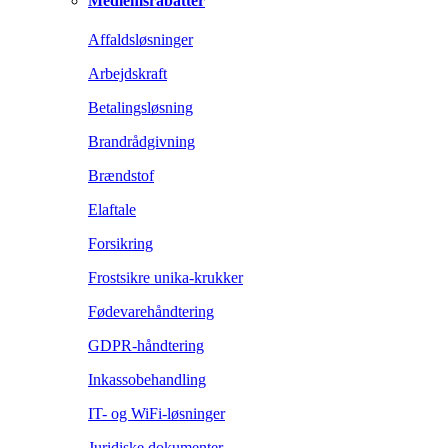
Medlemsrabatter
Affaldsløsninger
Arbejdskraft
Betalingsløsning
Brandrådgivning
Brændstof
Elaftale
Forsikring
Frostsikre unika-krukker
Fødevarehåndtering
GDPR-håndtering
Inkassobehandling
IT- og WiFi-løsninger
Juridiske dokumenter