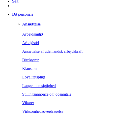
Søg
Dit personale
Ansættelse
Arbejdsmiljø
Arbejdstid
Ansættelse af udenlandsk arbejdskraft
Direktører
Klausuler
Loyalitetspligt
Løngennemsigtighed
Stillingsannonce og jobsamtale
Vikarer
Virksomhedsoverdragelse