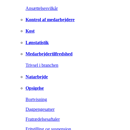
Ansættelsesvilkår
Kontrol af medarbejdere
Kost
Lønstatistik
Medarbejdertilfredshed
Trivsel i branchen
Natarbejde
Opsigelse
Bortvisning
Dagpengesatser
Fratrædelsesaftaler
Fritstilling og suspension