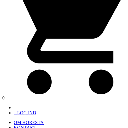
0
LOG IND
OM HORESTA
KONTAKT