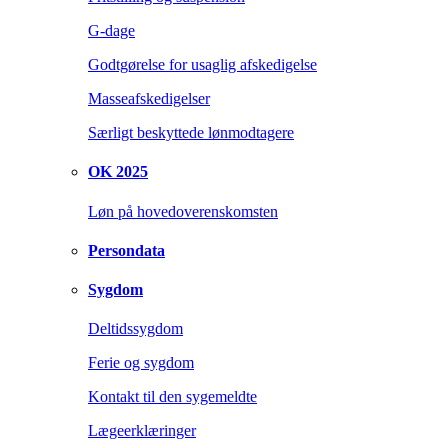
G-dage
Godtgørelse for usaglig afskedigelse
Masseafskedigelser
Særligt beskyttede lønmodtagere
OK 2025
Løn på hovedoverenskomsten
Persondata
Sygdom
Deltidssygdom
Ferie og sygdom
Kontakt til den sygemeldte
Lægeerklæringer