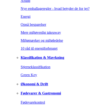
Affald
Nye emballageregler - hvad betyder de for jer?
Energi
Opnå besparelser
Mere miljøvenlig takeaway
Miljømærker og miljøledelse
10 råd til energiforbruget
Klassifikation & Mærkning
Stjerneklassifikation
Green Key
Økonomi & Drift
Fødevarer & Gastronomi
Fødevarekontrol