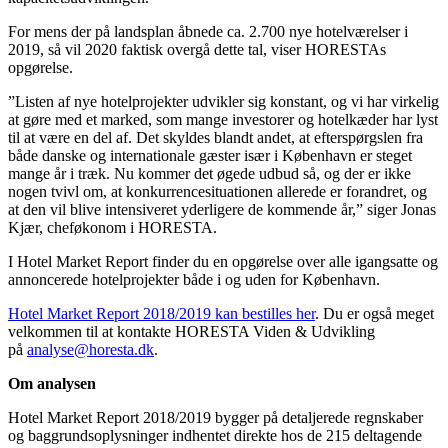
For mens der på landsplan åbnede ca. 2.700 nye hotelværelser i
2019, så vil 2020 faktisk overgå dette tal, viser HORESTAs
opgørelse.
”Listen af nye hotelprojekter udvikler sig konstant, og vi har virkelig
at gøre med et marked, som mange investorer og hotelkæder har lyst
til at være en del af. Det skyldes blandt andet, at efterspørgslen fra
både danske og internationale gæster især i København er steget
mange år i træk. Nu kommer det øgede udbud så, og der er ikke
nogen tvivl om, at konkurrencesituationen allerede er forandret, og
at den vil blive intensiveret yderligere de kommende år,” siger Jonas
Kjær, cheføkonom i HORESTA.
I Hotel Market Report finder du en opgørelse over alle igangsatte og
annoncerede hotelprojekter både i og uden for København.
Hotel Market Report 2018/2019 kan bestilles her
. Du er også meget
velkommen til at kontakte HORESTA Viden & Udvikling
på
analyse@horesta.dk
.
Om analysen
Hotel Market Report 2018/2019 bygger på detaljerede regnskaber
og baggrundsoplysninger indhentet direkte hos de 215 deltagende