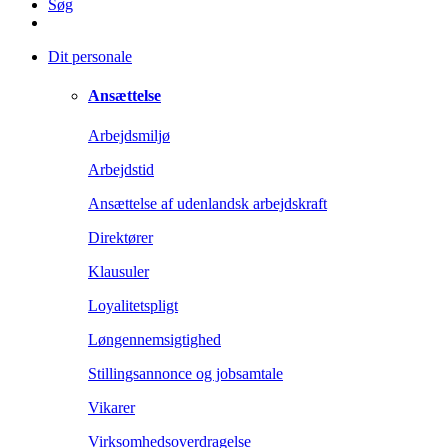
Søg
Dit personale
Ansættelse
Arbejdsmiljø
Arbejdstid
Ansættelse af udenlandsk arbejdskraft
Direktører
Klausuler
Loyalitetspligt
Løngennemsigtighed
Stillingsannonce og jobsamtale
Vikarer
Virksomhedsoverdragelse