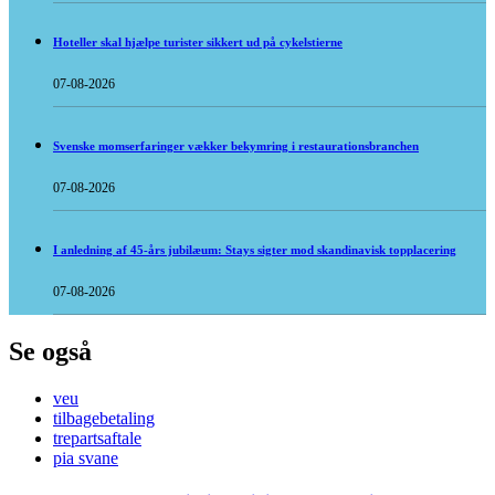
Hoteller skal hjælpe turister sikkert ud på cykelstierne
07-08-2026
Svenske momserfaringer vækker bekymring i restaurationsbranchen
07-08-2026
I anledning af 45-års jubilæum: Stays sigter mod skandinavisk topplacering
07-08-2026
Se også
veu
tilbagebetaling
trepartsaftale
pia svane