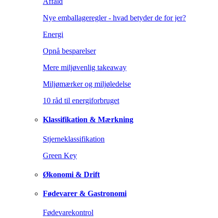
Affald
Nye emballageregler - hvad betyder de for jer?
Energi
Opnå besparelser
Mere miljøvenlig takeaway
Miljømærker og miljøledelse
10 råd til energiforbruget
Klassifikation & Mærkning
Stjerneklassifikation
Green Key
Økonomi & Drift
Fødevarer & Gastronomi
Fødevarekontrol