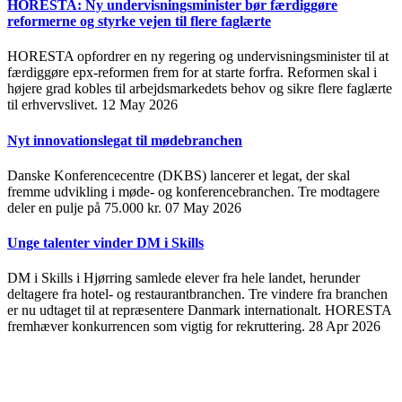
HORESTA: Ny undervisningsminister bør færdiggøre
reformerne og styrke vejen til flere faglærte
HORESTA opfordrer en ny regering og undervisningsminister til at
færdiggøre epx-reformen frem for at starte forfra. Reformen skal i
højere grad kobles til arbejdsmarkedets behov og sikre flere faglærte
til erhvervslivet.
12 May 2026
Nyt innovationslegat til mødebranchen
Danske Konferencecentre (DKBS) lancerer et legat, der skal
fremme udvikling i møde- og konferencebranchen. Tre modtagere
deler en pulje på 75.000 kr.
07 May 2026
Unge talenter vinder DM i Skills
DM i Skills i Hjørring samlede elever fra hele landet, herunder
deltagere fra hotel- og restaurantbranchen. Tre vindere fra branchen
er nu udtaget til at repræsentere Danmark internationalt. HORESTA
fremhæver konkurrencen som vigtig for rekruttering.
28 Apr 2026