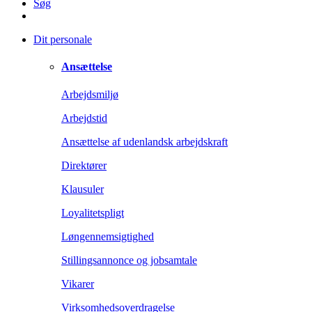
Søg
Dit personale
Ansættelse
Arbejdsmiljø
Arbejdstid
Ansættelse af udenlandsk arbejdskraft
Direktører
Klausuler
Loyalitetspligt
Løngennemsigtighed
Stillingsannonce og jobsamtale
Vikarer
Virksomhedsoverdragelse