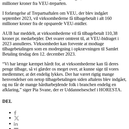
millioner kroner fra VEU-treparten.
I forlængelse af Trepartsaftalen om VEU, der blev indgået
september 2023, vil virksomhederne få tilbagebetalt i alt 160
millioner kroner fra de opsparede VEU-midler.
AUB har meddelt, at virksomhederne vil få tilbagebetalt 110,38
kroner pr. medarbejder. Det svarer omtrent til, at VEU-bidraget i
2023 annulleres. Virksomheder kan forvente at modtage
tilbagebetalingen som en modregning i opkrævningen til Samlet
Betaling tirsdag den 12. december 2023.
“Vi har længe kæmpet hårdt for, at virksomhederne kan få deres
penge tilbage, så vi glæder os meget over, at kunne sige til vores
medlemmer, at det endelig lykkes. Der har været rigtig mange
henvendelser om netop tilbagebetalingen siden aftalens blev indgået,
og nu får de mange hårdtarbejdende folk i branchen endelig en
afklaring,” siger Pia Svane, der er Uddannelseschef i HORESTA.
DEL