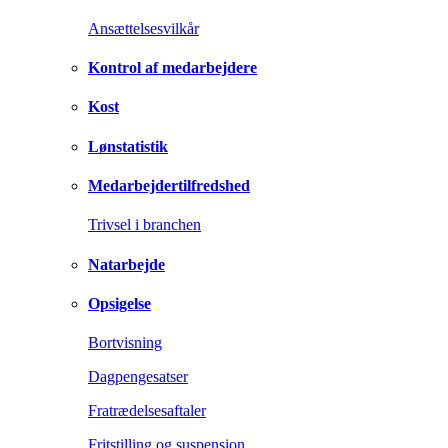
Ansættelsesvilkår
Kontrol af medarbejdere
Kost
Lønstatistik
Medarbejdertilfredshed
Trivsel i branchen
Natarbejde
Opsigelse
Bortvisning
Dagpengesatser
Fratrædelsesaftaler
Fritstilling og suspension