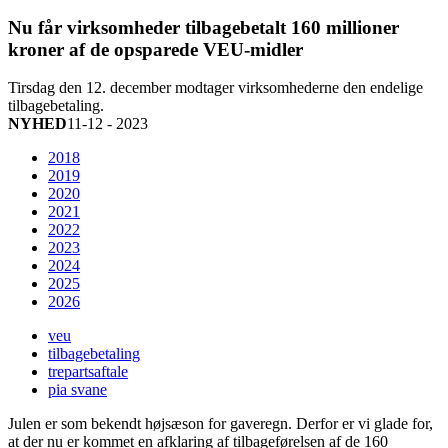
Nu får virksomheder tilbagebetalt 160 millioner
kroner af de opsparede VEU-midler
Tirsdag den 12. december modtager virksomhederne den endelige
tilbagebetaling.
NYHED
11-12 - 2023
2018
2019
2020
2021
2022
2023
2024
2025
2026
veu
tilbagebetaling
trepartsaftale
pia svane
Julen er som bekendt højsæson for gaveregn. Derfor er vi glade for,
at der nu er kommet en afklaring af tilbageførelsen af de 160