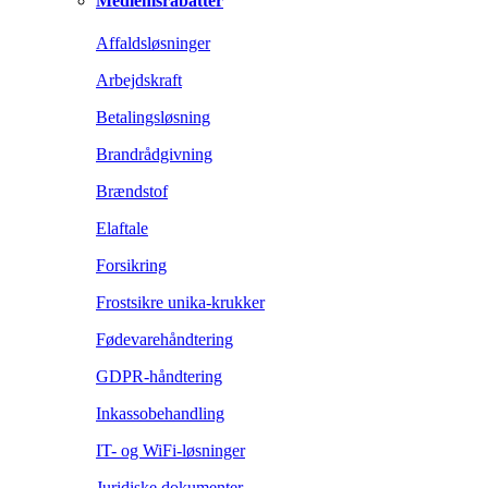
Medlemsrabatter
Affaldsløsninger
Arbejdskraft
Betalingsløsning
Brandrådgivning
Brændstof
Elaftale
Forsikring
Frostsikre unika-krukker
Fødevarehåndtering
GDPR-håndtering
Inkassobehandling
IT- og WiFi-løsninger
Juridiske dokumenter