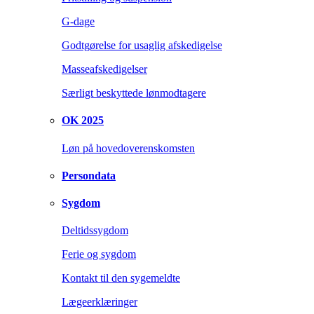
G-dage
Godtgørelse for usaglig afskedigelse
Masseafskedigelser
Særligt beskyttede lønmodtagere
OK 2025
Løn på hovedoverenskomsten
Persondata
Sygdom
Deltidssygdom
Ferie og sygdom
Kontakt til den sygemeldte
Lægeerklæringer