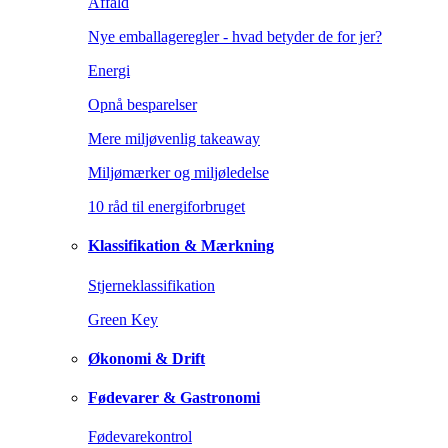
Affald
Nye emballageregler - hvad betyder de for jer?
Energi
Opnå besparelser
Mere miljøvenlig takeaway
Miljømærker og miljøledelse
10 råd til energiforbruget
Klassifikation & Mærkning
Stjerneklassifikation
Green Key
Økonomi & Drift
Fødevarer & Gastronomi
Fødevarekontrol