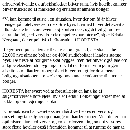
erhvervsdrivende og arbejdspladser bliver ramt, hvis hotelbygninger
bliver trukket ud af markedet og erstattet af almene boliger.
”Vi kan komme til at stå i en situation, hvor der om få år bliver
mangel på hotelværelser i de større byer. Dermed bliver det svært at
tiltrække de helt store events og konferencer, og det vil gå ud over
en række følgeerhverv. For eksempel restauranterne”, siger Kristian
Nørgaard, der er politisk chefkonsulent i HORESTA.
Regeringen præsenterede tirsdag et boligudspil, der skal skabe
22.000 nye almene boliger og 4000 studieboliger i landets største
byer. De fleste af boligerne skal bygges, men der bliver også tale om
at købe eksisterende bygninger op. Til det formål vil regeringen
afsætte to milliarder kroner, så det bliver muligt for de almene
boligorganisationer at opkøbe og omdanne ejendomme til almene
boliger.
HORESTA har svært ved at forestille sig en lang kø af
salgsmotiverede hotelejere, hvis et flertal i Folketinget ender med at
bakke op om regeringens plan.
”Coronakrisen har været ekstrem hård ved vores erhverv, og
omsætningstabet løber op i mange milliarder kroner. Men der er stor
optimisme i turisterhvervet og en klar forventning om, at vi vores
store flotte hoteller også i fremtiden kommer til at rumme de mange