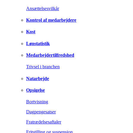
Ansættelsesvilkår
Kontrol af medarbejdere
Kost
Lønstatistik
Medarbejdertilfredshed
Trivsel i branchen
Natarbejde
Opsigelse
Bortvisning
Dagpengesatser
Fratrædelsesaftaler
Fritstilling og suspension