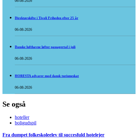
06-08-2026
Direktørskifte i Tivoli Friheden efter 25 år
06-08-2026
Danske lufthavne løfter passagertal i juli
06-08-2026
HORESTA advarer mod dansk turismeskat
06-08-2026
Se også
hoteller
boligudspil
Fra dumpet folkeskoleelev til succesfuld hotelejer