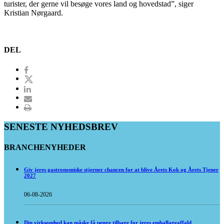
turister, der gerne vil besøge vores land og hovedstad”, siger
Kristian Nørgaard.
DEL
SENESTE NYHEDSBREV
BRANCHENYHEDER
Giv jeres gastronomiske stjerner chancen for at blive Årets Kok og Årets Tjener
2027
06-08-2026
Din virksomhed kan måske få penge tilbage for jeres emballageaffald