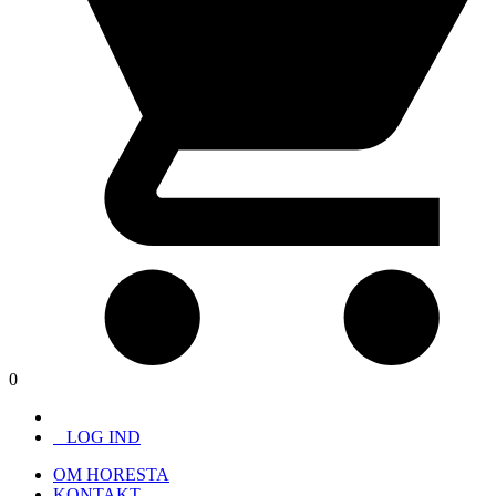
0
LOG IND
OM HORESTA
KONTAKT