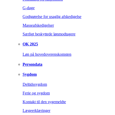
G-dage
Godtgørelse for usaglig afskedigelse
Masseafskedigelser
Særligt beskyttede lønmodtagere
OK 2025
Løn på hovedoverenskomsten
Persondata
Sygdom
Deltidssygdom
Ferie og sygdom
Kontakt til den sygemeldte
Lægeerklæringer