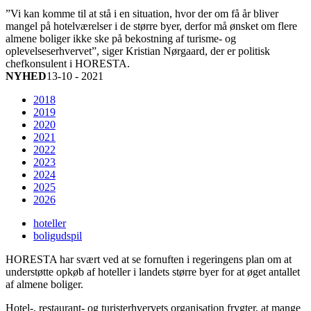
”Vi kan komme til at stå i en situation, hvor der om få år bliver
mangel på hotelværelser i de større byer, derfor må ønsket om flere
almene boliger ikke ske på bekostning af turisme- og
oplevelseserhvervet”, siger Kristian Nørgaard, der er politisk
chefkonsulent i HORESTA.
NYHED
13-10 - 2021
2018
2019
2020
2021
2022
2023
2024
2025
2026
hoteller
boligudspil
HORESTA har svært ved at se fornuften i regeringens plan om at
understøtte opkøb af hoteller i landets større byer for at øget antallet
af almene boliger.
Hotel-, restaurant- og turisterhvervets organisation frygter, at mange