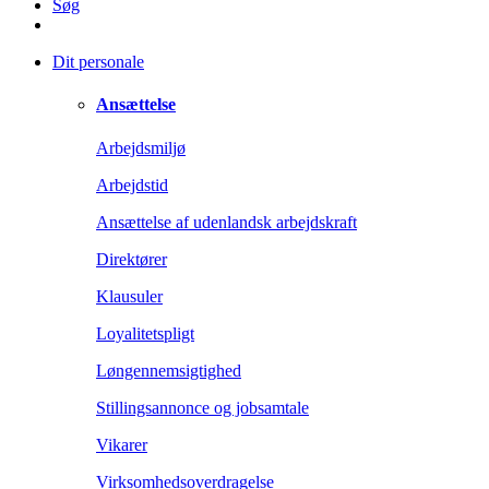
Søg
Dit personale
Ansættelse
Arbejdsmiljø
Arbejdstid
Ansættelse af udenlandsk arbejdskraft
Direktører
Klausuler
Loyalitetspligt
Løngennemsigtighed
Stillingsannonce og jobsamtale
Vikarer
Virksomhedsoverdragelse