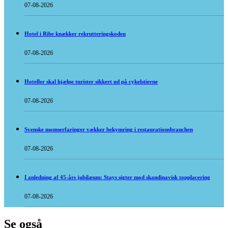
07-08-2026
Hotel i Ribe knækker rekrutteringskoden
07-08-2026
Hoteller skal hjælpe turister sikkert ud på cykelstierne
07-08-2026
Svenske momserfaringer vækker bekymring i restaurationsbranchen
07-08-2026
I anledning af 45-års jubilæum: Stays sigter mod skandinavisk topplacering
07-08-2026
Se også