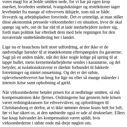
vores magt for at holde smitten nede, for vi har på egen krop
mærket, hvorledes smittetal, tvangslukninger og restriktioner tager
levebrødet fra mange af erhvervets ildsjæle, som må se både
livsværk og arbejdspladser forsvinde. Det er urimeligt, at man stiller
disse økonomisk pressede virksomheder i en situation, hvor de skal
spørge sig selv, om de har råd til at lade medarbejdere isolere sig,
fordi man politisk har efterladt dem med hele regningen for den
nuværende smittehåndtering her i landet.
Lige nu er branchens helt store udfordring, at der ikke er de
nødvendige hænder til at imødekomme efterspørgslen fra gæsterne.
Sagt på en anden måde, står der ikke nogle ledige på spring til at
lappe hullet, mens kernemedarbejderne sendes i karantæne, og det
betyder, at isolationskravene er direkte forbundet til lukkede
forretninger og mistet omsætning. Og det er det sidste,
oplevelseserhvervet har brug for lige nu efter så mange måneder i
intensiv krise samt ophobning af gæld.
Når virksomhederne betaler prisen for at nedbringe smitten, så må
kompensationen ikke fjernes. Ordningerne har gennem hele krisen
været redningskransen for erhvervslivet, og opfordringen til
Christiansborg er derfor, at vi ikke tømmer denne krans helt for luft,
før vi har sikret os, at den nødstedte også er ude af druknefare. Ellers
har knap halvandet års kompensation været spildt, hvis
virksomhederne i sidste ende må dreje nøglen om.