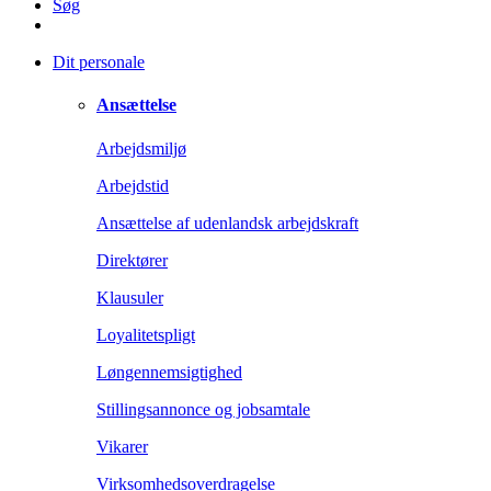
Søg
Dit personale
Ansættelse
Arbejdsmiljø
Arbejdstid
Ansættelse af udenlandsk arbejdskraft
Direktører
Klausuler
Loyalitetspligt
Løngennemsigtighed
Stillingsannonce og jobsamtale
Vikarer
Virksomhedsoverdragelse