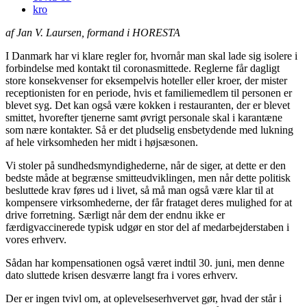
kro
af Jan V. Laursen, formand i HORESTA
I Danmark har vi klare regler for, hvornår man skal lade sig isolere i
forbindelse med kontakt til coronasmittede. Reglerne får dagligt
store konsekvenser for eksempelvis hoteller eller kroer, der mister
receptionisten for en periode, hvis et familiemedlem til personen er
blevet syg. Det kan også være kokken i restauranten, der er blevet
smittet, hvorefter tjenerne samt øvrigt personale skal i karantæne
som nære kontakter. Så er det pludselig ensbetydende med lukning
af hele virksomheden her midt i højsæsonen.
Vi stoler på sundhedsmyndighederne, når de siger, at dette er den
bedste måde at begrænse smitteudviklingen, men når dette politisk
besluttede krav føres ud i livet, så må man også være klar til at
kompensere virksomhederne, der får frataget deres mulighed for at
drive forretning. Særligt når dem der endnu ikke er
færdigvaccinerede typisk udgør en stor del af medarbejderstaben i
vores erhverv.
Sådan har kompensationen også været indtil 30. juni, men denne
dato sluttede krisen desværre langt fra i vores erhverv.
Der er ingen tvivl om, at oplevelseserhvervet gør, hvad der står i