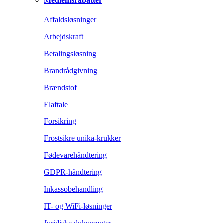
Medlemsrabatter
Affaldsløsninger
Arbejdskraft
Betalingsløsning
Brandrådgivning
Brændstof
Elaftale
Forsikring
Frostsikre unika-krukker
Fødevarehåndtering
GDPR-håndtering
Inkassobehandling
IT- og WiFi-løsninger
Juridiske dokumenter