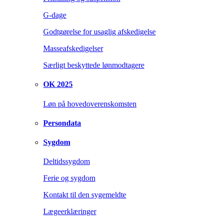
G-dage
Godtgørelse for usaglig afskedigelse
Masseafskedigelser
Særligt beskyttede lønmodtagere
OK 2025
Løn på hovedoverenskomsten
Persondata
Sygdom
Deltidssygdom
Ferie og sygdom
Kontakt til den sygemeldte
Lægeerklæringer