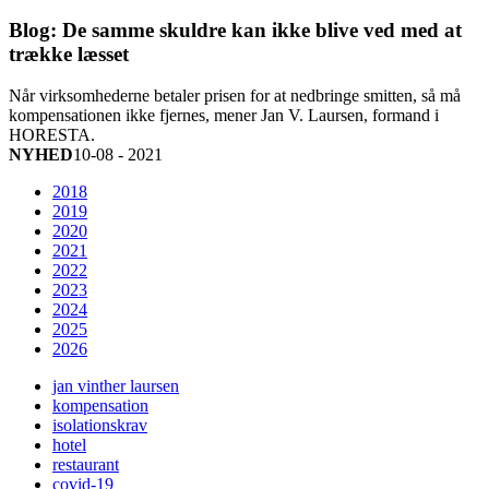
Blog: De samme skuldre kan ikke blive ved med at
trække læsset
Når virksomhederne betaler prisen for at nedbringe smitten, så må
kompensationen ikke fjernes, mener Jan V. Laursen, formand i
HORESTA.
NYHED
10-08 - 2021
2018
2019
2020
2021
2022
2023
2024
2025
2026
jan vinther laursen
kompensation
isolationskrav
hotel
restaurant
covid-19