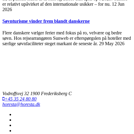
er relativt upåvirket af den internationale usikker – for nu.
12 Jun
2026
Søvnturisme vinder frem blandt danskerne
Flere danskere vælger ferier med fokus på ro, velvære og bedre
søvn. Hos rejsearrangøren Sunweb er efterspørgslen på hoteller med
særlige søvnfaciliteter steget markant de seneste år.
29 May 2026
Vodroffsvej 32 1900 Frederiksberg C
+45 35 24 80 80
horesta@horesta.dk