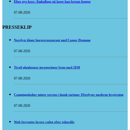
Efter nye krav: Emballage på lager kan fortsat bruges
07-08-2026
PRESSEKLIP
Norrlyst åbner burgerrestaurant med Casper Drømme
07-08-2026
Tivoli planlægger investeringer frem mod 2030
07-08-2026
Campingpladser mister terræn i dansk turisme: Efterlyser moderne lovgivning
07-08-2026
Wolt forventer lavere vækst efter rekordår