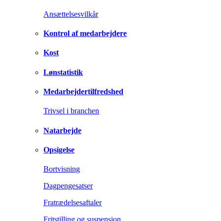
Ansættelsesvilkår
Kontrol af medarbejdere
Kost
Lønstatistik
Medarbejdertilfredshed
Trivsel i branchen
Natarbejde
Opsigelse
Bortvisning
Dagpengesatser
Fratrædelsesaftaler
Fritstilling og suspension