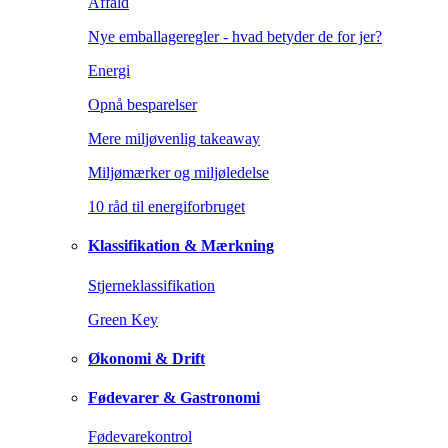
Affald
Nye emballageregler - hvad betyder de for jer?
Energi
Opnå besparelser
Mere miljøvenlig takeaway
Miljømærker og miljøledelse
10 råd til energiforbruget
Klassifikation & Mærkning
Stjerneklassifikation
Green Key
Økonomi & Drift
Fødevarer & Gastronomi
Fødevarekontrol