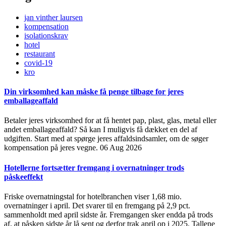
jan vinther laursen
kompensation
isolationskrav
hotel
restaurant
covid-19
kro
Din virksomhed kan måske få penge tilbage for jeres
emballageaffald
Betaler jeres virksomhed for at få hentet pap, plast, glas, metal eller
andet emballageaffald? Så kan I muligvis få dækket en del af
udgiften. Start med at spørge jeres affaldsindsamler, om de søger
kompensation på jeres vegne.
06 Aug 2026
Hotellerne fortsætter fremgang i overnatninger trods
påskeeffekt
Friske overnatningstal for hotelbranchen viser 1,68 mio.
overnatninger i april. Det svarer til en fremgang på 2,9 pct.
sammenholdt med april sidste år. Fremgangen sker endda på trods
af, at påsken sidste år lå sent og derfor trak april op i 2025. Tallene