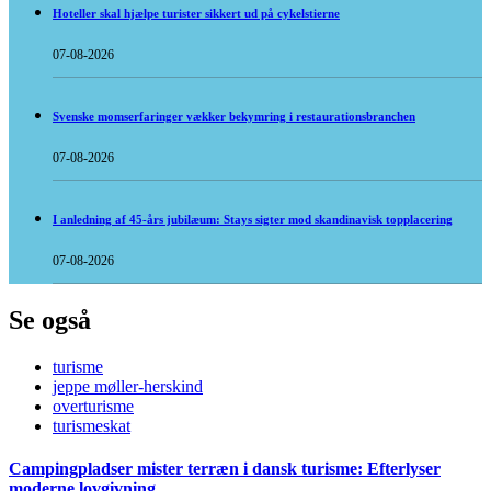
Hoteller skal hjælpe turister sikkert ud på cykelstierne
07-08-2026
Svenske momserfaringer vækker bekymring i restaurationsbranchen
07-08-2026
I anledning af 45-års jubilæum: Stays sigter mod skandinavisk topplacering
07-08-2026
Se også
turisme
jeppe møller-herskind
overturisme
turismeskat
Campingpladser mister terræn i dansk turisme: Efterlyser
moderne lovgivning