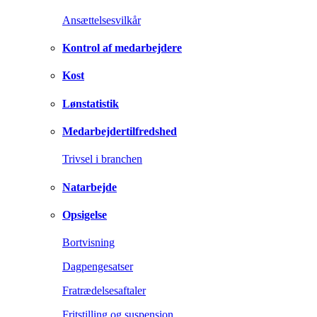
Ansættelsesvilkår
Kontrol af medarbejdere
Kost
Lønstatistik
Medarbejdertilfredshed
Trivsel i branchen
Natarbejde
Opsigelse
Bortvisning
Dagpengesatser
Fratrædelsesaftaler
Fritstilling og suspension