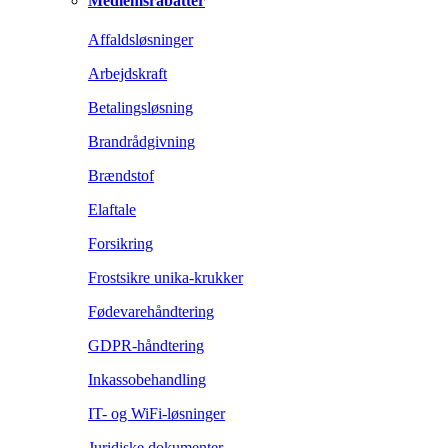
Medlemsrabatter
Affaldsløsninger
Arbejdskraft
Betalingsløsning
Brandrådgivning
Brændstof
Elaftale
Forsikring
Frostsikre unika-krukker
Fødevarehåndtering
GDPR-håndtering
Inkassobehandling
IT- og WiFi-løsninger
Juridiske dokumenter