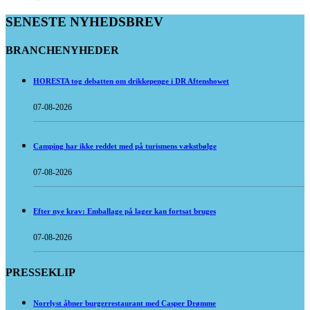
SENESTE NYHEDSBREV
BRANCHENYHEDER
HORESTA tog debatten om drikkepenge i DR Aftenshowet
07-08-2026
Camping har ikke reddet med på turismens vækstbølge
07-08-2026
Efter nye krav: Emballage på lager kan fortsat bruges
07-08-2026
PRESSEKLIP
Norrlyst åbner burgerrestaurant med Casper Drømme