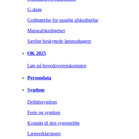
G-dage
Godtgørelse for usaglig afskedigelse
Masseafskedigelser
Særligt beskyttede lønmodtagere
OK 2025
Løn på hovedoverenskomsten
Persondata
Sygdom
Deltidssygdom
Ferie og sygdom
Kontakt til den sygemeldte
Lægeerklæringer