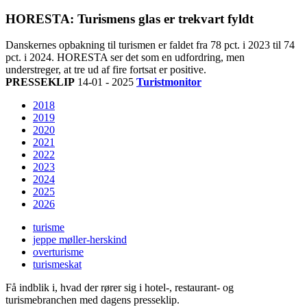
HORESTA: Turismens glas er trekvart fyldt
Danskernes opbakning til turismen er faldet fra 78 pct. i 2023 til 74
pct. i 2024. HORESTA ser det som en udfordring, men
understreger, at tre ud af fire fortsat er positive.
PRESSEKLIP
14-01 - 2025
Turistmonitor
2018
2019
2020
2021
2022
2023
2024
2025
2026
turisme
jeppe møller-herskind
overturisme
turismeskat
Få indblik i, hvad der rører sig i hotel-, restaurant- og
turismebranchen med dagens presseklip.