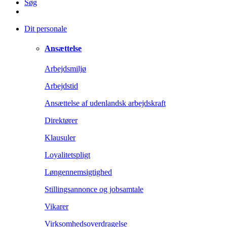
Søg
Dit personale
Ansættelse
Arbejdsmiljø
Arbejdstid
Ansættelse af udenlandsk arbejdskraft
Direktører
Klausuler
Loyalitetspligt
Løngennemsigtighed
Stillingsannonce og jobsamtale
Vikarer
Virksomhedsoverdragelse