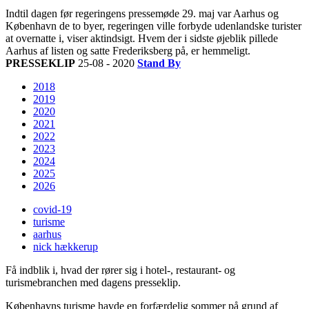
Indtil dagen før regeringens pressemøde 29. maj var Aarhus og
København de to byer, regeringen ville forbyde udenlandske turister
at overnatte i, viser aktindsigt. Hvem der i sidste øjeblik pillede
Aarhus af listen og satte Frederiksberg på, er hemmeligt.
PRESSEKLIP
25-08 - 2020
Stand By
2018
2019
2020
2021
2022
2023
2024
2025
2026
covid-19
turisme
aarhus
nick hækkerup
Få indblik i, hvad der rører sig i hotel-, restaurant- og
turismebranchen med dagens presseklip.
Københavns turisme havde en forfærdelig sommer på grund af