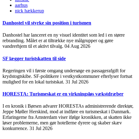
aarhus
nick hækkerup
Danhostel vil styrke sin position i turismen
Danhostel har lanceret en ny visuel identitet som led i en større
rebranding. Målet er at tiltrække nye målgrupper og gøre
vandrerhjem til et aktivt tilvalg.
04 Aug 2026
SF lægger turistskatten til side
Regeringen vil i første omgang undersøge en passagerafgift for
krydstogtskibe. SF-politikere i vestkystkommuner efterlyser fortsat
mulighed for en lokal turistskat.
31 Jul 2026
HORESTA: Turismeskat er en virkningsløs vækstdræber
I en kronik i Børsen advarer HORESTAs administrerende direktør,
Jeppe Møller Herskind, mod at indføre en turismeskat i Danmark.
Erfaringerne fra Amsterdam viser ifølge kronikken, at skatten ikke
løser problemerne, men gør hotellerne dyrere og skaber skæv
konkurrence.
31 Jul 2026