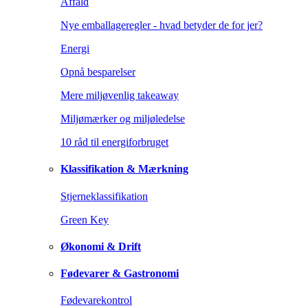
Affald
Nye emballageregler - hvad betyder de for jer?
Energi
Opnå besparelser
Mere miljøvenlig takeaway
Miljømærker og miljøledelse
10 råd til energiforbruget
Klassifikation & Mærkning
Stjerneklassifikation
Green Key
Økonomi & Drift
Fødevarer & Gastronomi
Fødevarekontrol