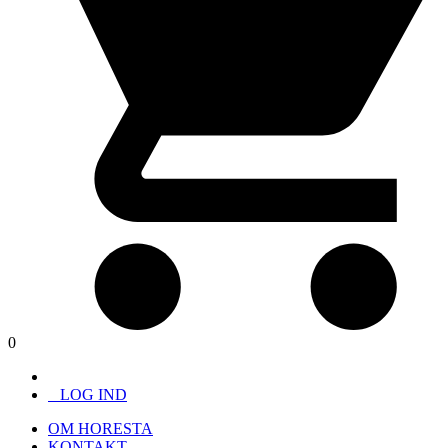
0
LOG IND
OM HORESTA
KONTAKT