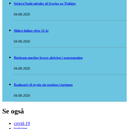
Sticks'n'Sushi udvider til Sverige og Tjekkiet
04-08-2026
Sliders lukker efter 12 år
04-08-2026
Hørkram mærker lavere aktivitet i gastronomien
04-08-2026
Danhostel vil styrke sin position i turismen
04-08-2026
Se også
covid-19
turisme