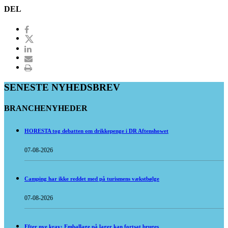
DEL
SENESTE NYHEDSBREV
BRANCHENYHEDER
HORESTA tog debatten om drikkepenge i DR Aftenshowet
07-08-2026
Camping har ikke reddet med på turismens vækstbølge
07-08-2026
Efter nye krav: Emballage på lager kan fortsat bruges