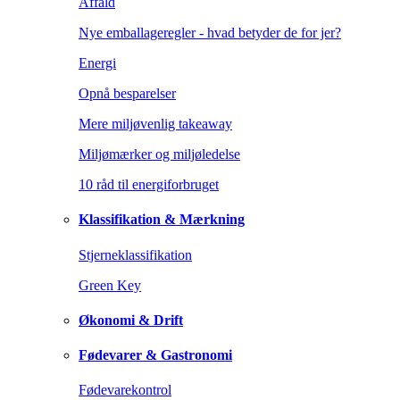
Affald
Nye emballageregler - hvad betyder de for jer?
Energi
Opnå besparelser
Mere miljøvenlig takeaway
Miljømærker og miljøledelse
10 råd til energiforbruget
Klassifikation & Mærkning
Stjerneklassifikation
Green Key
Økonomi & Drift
Fødevarer & Gastronomi
Fødevarekontrol