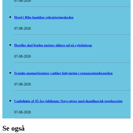
07-08-2026
Hotel i Ribe knækker rekrutteringskoden
07-08-2026
Hoteller skal hjælpe turister sikkert ud på cykelstierne
07-08-2026
Svenske momserfaringer vækker bekymring i restaurationsbranchen
07-08-2026
I anledning af 45-års jubilæum: Stays sigter mod skandinavisk topplacering
07-08-2026
Se også