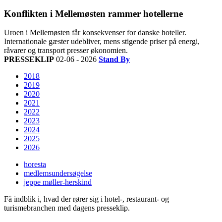
Konflikten i Mellemøsten rammer hotellerne
Uroen i Mellemøsten får konsekvenser for danske hoteller.
Internationale gæster udebliver, mens stigende priser på energi,
råvarer og transport presser økonomien.
PRESSEKLIP
02-06 - 2026
Stand By
2018
2019
2020
2021
2022
2023
2024
2025
2026
horesta
medlemsundersøgelse
jeppe møller-herskind
Få indblik i, hvad der rører sig i hotel-, restaurant- og
turismebranchen med dagens presseklip.