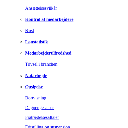
Ansættelsesvilkår
Kontrol af medarbejdere
Kost
Lønstatistik
Medarbejdertilfredshed
Trivsel i branchen
Natarbejde
Opsigelse
Bortvisning
Dagpengesatser
Fratrædelsesaftaler
Fritstilling og suspension