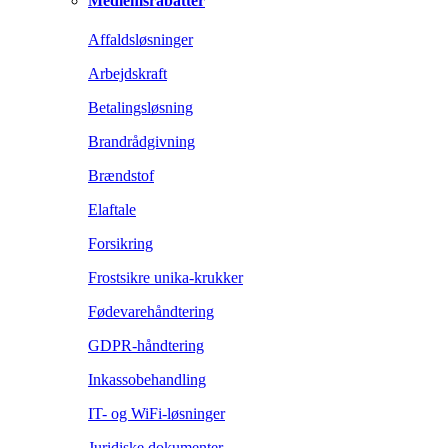
Medlemsrabatter
Affaldsløsninger
Arbejdskraft
Betalingsløsning
Brandrådgivning
Brændstof
Elaftale
Forsikring
Frostsikre unika-krukker
Fødevarehåndtering
GDPR-håndtering
Inkassobehandling
IT- og WiFi-løsninger
Juridiske dokumenter