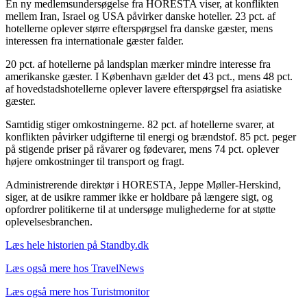
En ny medlemsundersøgelse fra HORESTA viser, at konflikten
mellem Iran, Israel og USA påvirker danske hoteller. 23 pct. af
hotellerne oplever større efterspørgsel fra danske gæster, mens
interessen fra internationale gæster falder.
20 pct. af hotellerne på landsplan mærker mindre interesse fra
amerikanske gæster. I København gælder det 43 pct., mens 48 pct.
af hovedstadshotellerne oplever lavere efterspørgsel fra asiatiske
gæster.
Samtidig stiger omkostningerne. 82 pct. af hotellerne svarer, at
konflikten påvirker udgifterne til energi og brændstof. 85 pct. peger
på stigende priser på råvarer og fødevarer, mens 74 pct. oplever
højere omkostninger til transport og fragt.
Administrerende direktør i HORESTA, Jeppe Møller-Herskind,
siger, at de usikre rammer ikke er holdbare på længere sigt, og
opfordrer politikerne til at undersøge mulighederne for at støtte
oplevelsesbranchen.
Læs hele historien på Standby.dk
Læs også mere hos TravelNews
Læs også mere hos Turistmonitor