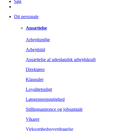
Søg
Dit personale
Ansættelse
Arbejdsmiljø
Arbejdstid
Ansættelse af udenlandsk arbejdskraft
Direktører
Klausuler
Loyalitetspligt
Løngennemsigtighed
Stillingsannonce og jobsamtale
Vikarer
Virksomhedsoverdragelse