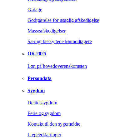
G-dage
Godtgørelse for usaglig afskedigelse
Masseafskedigelser
Særligt beskyttede lønmodtagere
OK 2025
Løn på hovedoverenskomsten
Persondata
Sygdom
Deltidssygdom
Ferie og sygdom
Kontakt til den sygemeldte
Lægeerklæringer