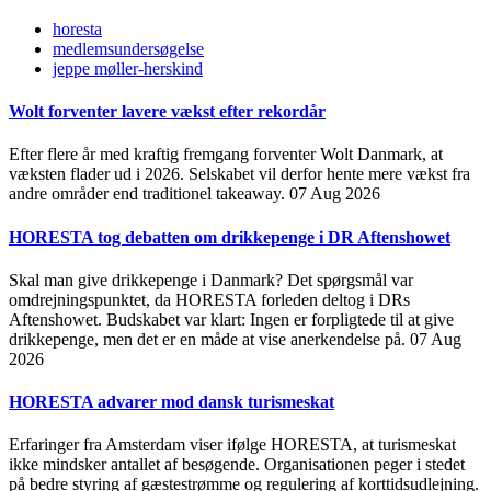
horesta
medlemsundersøgelse
jeppe møller-herskind
Wolt forventer lavere vækst efter rekordår
Efter flere år med kraftig fremgang forventer Wolt Danmark, at
væksten flader ud i 2026. Selskabet vil derfor hente mere vækst fra
andre områder end traditionel takeaway.
07 Aug 2026
HORESTA tog debatten om drikkepenge i DR Aftenshowet
Skal man give drikkepenge i Danmark? Det spørgsmål var
omdrejningspunktet, da HORESTA forleden deltog i DRs
Aftenshowet. Budskabet var klart: Ingen er forpligtede til at give
drikkepenge, men det er en måde at vise anerkendelse på.
07 Aug
2026
HORESTA advarer mod dansk turismeskat
Erfaringer fra Amsterdam viser ifølge HORESTA, at turismeskat
ikke mindsker antallet af besøgende. Organisationen peger i stedet
på bedre styring af gæstestrømme og regulering af korttidsudlejning.