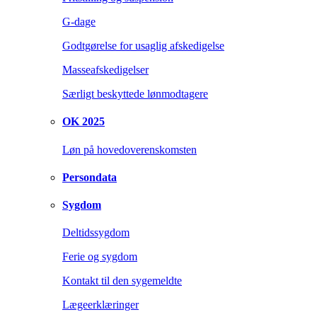
G-dage
Godtgørelse for usaglig afskedigelse
Masseafskedigelser
Særligt beskyttede lønmodtagere
OK 2025
Løn på hovedoverenskomsten
Persondata
Sygdom
Deltidssygdom
Ferie og sygdom
Kontakt til den sygemeldte
Lægeerklæringer