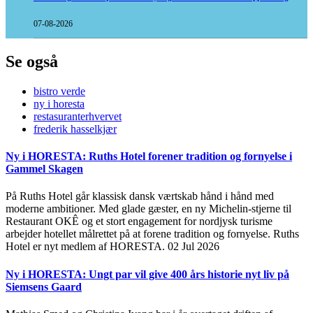
07-08-2026
Se også
bistro verde
ny i horesta
restasuranterhvervet
frederik hasselkjær
Ny i HORESTA: Ruths Hotel forener tradition og fornyelse i
Gammel Skagen
På Ruths Hotel går klassisk dansk værtskab hånd i hånd med
moderne ambitioner. Med glade gæster, en ny Michelin-stjerne til
Restaurant OKÊ og et stort engagement for nordjysk turisme
arbejder hotellet målrettet på at forene tradition og fornyelse. Ruths
Hotel er nyt medlem af HORESTA.
02 Jul 2026
Ny i HORESTA: Ungt par vil give 400 års historie nyt liv på
Siemsens Gaard