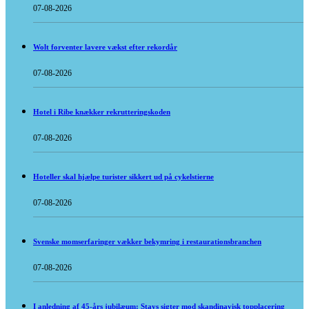
07-08-2026
Wolt forventer lavere vækst efter rekordår
07-08-2026
Hotel i Ribe knækker rekrutteringskoden
07-08-2026
Hoteller skal hjælpe turister sikkert ud på cykelstierne
07-08-2026
Svenske momserfaringer vækker bekymring i restaurationsbranchen
07-08-2026
I anledning af 45-års jubilæum: Stays sigter mod skandinavisk topplacering