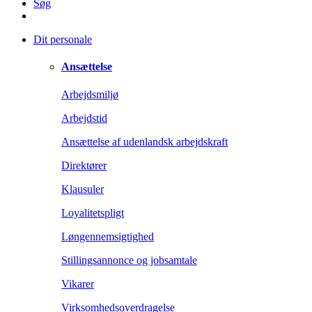
Søg
Dit personale
Ansættelse
Arbejdsmiljø
Arbejdstid
Ansættelse af udenlandsk arbejdskraft
Direktører
Klausuler
Loyalitetspligt
Løngennemsigtighed
Stillingsannonce og jobsamtale
Vikarer
Virksomhedsoverdragelse