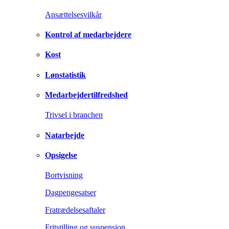
Ansættelsesvilkår
Kontrol af medarbejdere
Kost
Lønstatistik
Medarbejdertilfredshed
Trivsel i branchen
Natarbejde
Opsigelse
Bortvisning
Dagpengesatser
Fratrædelsesaftaler
Fritstilling og suspension