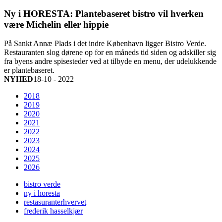
Ny i HORESTA: Plantebaseret bistro vil hverken
være Michelin eller hippie
På Sankt Annæ Plads i det indre København ligger Bistro Verde.
Restauranten slog dørene op for en måneds tid siden og adskiller sig
fra byens andre spisesteder ved at tilbyde en menu, der udelukkende
er plantebaseret.
NYHED
18-10 - 2022
2018
2019
2020
2021
2022
2023
2024
2025
2026
bistro verde
ny i horesta
restasuranterhvervet
frederik hasselkjær