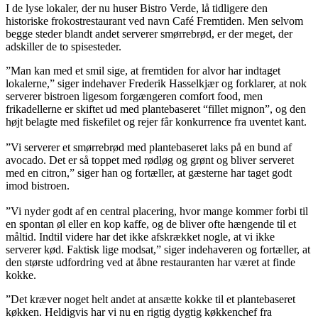
I de lyse lokaler, der nu huser Bistro Verde, lå tidligere den
historiske frokostrestaurant ved navn Café Fremtiden. Men selvom
begge steder blandt andet serverer smørrebrød, er der meget, der
adskiller de to spisesteder.
”Man kan med et smil sige, at fremtiden for alvor har indtaget
lokalerne,” siger indehaver Frederik Hasselkjær og forklarer, at nok
serverer bistroen ligesom forgængeren comfort food, men
frikadellerne er skiftet ud med plantebaseret “fillet mignon”, og den
højt belagte med fiskefilet og rejer får konkurrence fra uventet kant.
”Vi serverer et smørrebrød med plantebaseret laks på en bund af
avocado. Det er så toppet med rødløg og grønt og bliver serveret
med en citron,” siger han og fortæller, at gæsterne har taget godt
imod bistroen.
”Vi nyder godt af en central placering, hvor mange kommer forbi til
en spontan øl eller en kop kaffe, og de bliver ofte hængende til et
måltid. Indtil videre har det ikke afskrækket nogle, at vi ikke
serverer kød. Faktisk lige modsat,” siger indehaveren og fortæller, at
den største udfordring ved at åbne restauranten har været at finde
kokke.
”Det kræver noget helt andet at ansætte kokke til et plantebaseret
køkken. Heldigvis har vi nu en rigtig dygtig køkkenchef fra