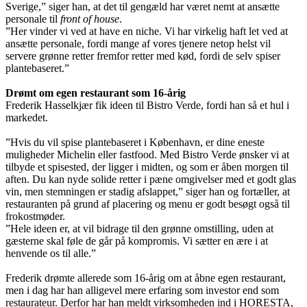
Sverige,” siger han, at det til gengæld har været nemt at ansætte
personale til
front of house
.
”Her vinder vi ved at have en niche. Vi har virkelig haft let ved at
ansætte personale, fordi mange af vores tjenere netop helst vil
servere grønne retter fremfor retter med kød, fordi de selv spiser
plantebaseret.”
Drømt om egen restaurant som 16-årig
Frederik Hasselkjær fik ideen til Bistro Verde, fordi han så et hul i
markedet.
”Hvis du vil spise plantebaseret i København, er dine eneste
muligheder Michelin eller fastfood. Med Bistro Verde ønsker vi at
tilbyde et spisested, der ligger i midten, og som er åben morgen til
aften. Du kan nyde solide retter i pæne omgivelser med et godt glas
vin, men stemningen er stadig afslappet,” siger han og fortæller, at
restauranten på grund af placering og menu er godt besøgt også til
frokostmøder.
”Hele ideen er, at vil bidrage til den grønne omstilling, uden at
gæsterne skal føle de går på kompromis. Vi sætter en ære i at
henvende os til alle.”
Frederik drømte allerede som 16-årig om at åbne egen restaurant,
men i dag har han alligevel mere erfaring som investor end som
restaurateur. Derfor har han meldt virksomheden ind i HORESTA,