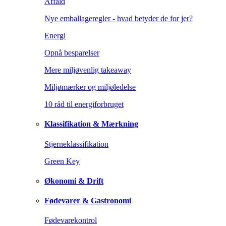
Affald
Nye emballageregler - hvad betyder de for jer?
Energi
Opnå besparelser
Mere miljøvenlig takeaway
Miljømærker og miljøledelse
10 råd til energiforbruget
Klassifikation & Mærkning
Stjerneklassifikation
Green Key
Økonomi & Drift
Fødevarer & Gastronomi
Fødevarekontrol