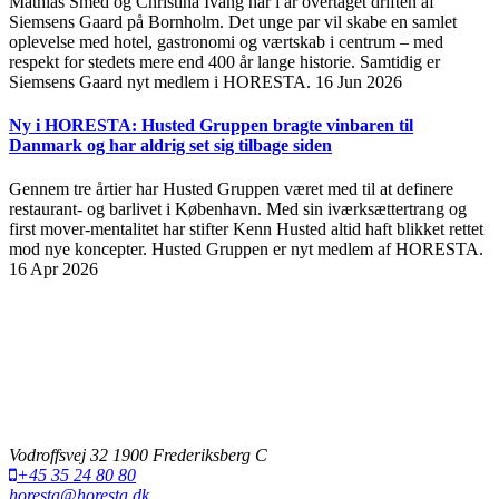
Mathias Smed og Christina Ivang har i år overtaget driften af
Siemsens Gaard på Bornholm. Det unge par vil skabe en samlet
oplevelse med hotel, gastronomi og værtskab i centrum – med
respekt for stedets mere end 400 år lange historie. Samtidig er
Siemsens Gaard nyt medlem i HORESTA.
16 Jun 2026
Ny i HORESTA: Husted Gruppen bragte vinbaren til
Danmark og har aldrig set sig tilbage siden
Gennem tre årtier har Husted Gruppen været med til at definere
restaurant- og barlivet i København. Med sin iværksættertrang og
first mover-mentalitet har stifter Kenn Husted altid haft blikket rettet
mod nye koncepter. Husted Gruppen er nyt medlem af HORESTA.
16 Apr 2026
Vodroffsvej 32 1900 Frederiksberg C
+45 35 24 80 80
horesta@horesta.dk