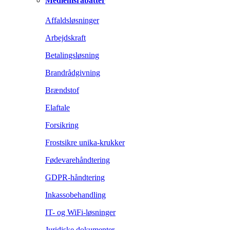
Medlemsrabatter
Affaldsløsninger
Arbejdskraft
Betalingsløsning
Brandrådgivning
Brændstof
Elaftale
Forsikring
Frostsikre unika-krukker
Fødevarehåndtering
GDPR-håndtering
Inkassobehandling
IT- og WiFi-løsninger
Juridiske dokumenter