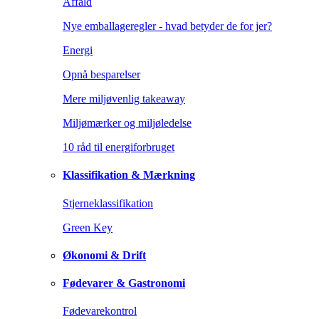
Affald
Nye emballageregler - hvad betyder de for jer?
Energi
Opnå besparelser
Mere miljøvenlig takeaway
Miljømærker og miljøledelse
10 råd til energiforbruget
Klassifikation & Mærkning
Stjerneklassifikation
Green Key
Økonomi & Drift
Fødevarer & Gastronomi
Fødevarekontrol