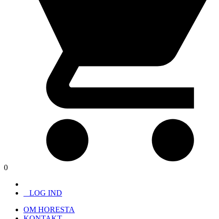
0
LOG IND
OM HORESTA
KONTAKT