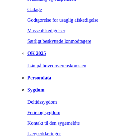
G-dage
Godtgørelse for usaglig afskedigelse
Masseafskedigelser
Særligt beskyttede lønmodtagere
OK 2025
Løn på hovedoverenskomsten
Persondata
Sygdom
Deltidssygdom
Ferie og sygdom
Kontakt til den sygemeldte
Lægeerklæringer