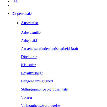
Søg
Dit personale
Ansættelse
Arbejdsmiljø
Arbejdstid
Ansættelse af udenlandsk arbejdskraft
Direktører
Klausuler
Loyalitetspligt
Løngennemsigtighed
Stillingsannonce og jobsamtale
Vikarer
Virksomhedsoverdragelse