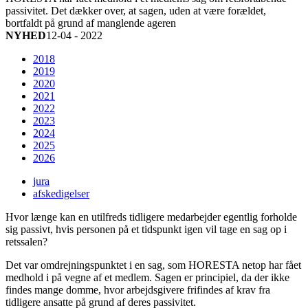
passivitet. Det dækker over, at sagen, uden at være forældet,
bortfaldt på grund af manglende ageren
NYHED
12-04 - 2022
2018
2019
2020
2021
2022
2023
2024
2025
2026
jura
afskedigelser
Hvor længe kan en utilfreds tidligere medarbejder egentlig forholde
sig passivt, hvis personen på et tidspunkt igen vil tage en sag op i
retssalen?
Det var omdrejningspunktet i en sag, som HORESTA netop har fået
medhold i på vegne af et medlem. Sagen er principiel, da der ikke
findes mange domme, hvor arbejdsgivere frifindes af krav fra
tidligere ansatte på grund af deres passivitet.