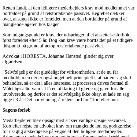
Retten fandt, at den tidligere medarbejders krav mod medlemmet var
bortfaldet på grund af retsfortabende passivet. Begrebet dækker
over, at sagen ikke er forældet, men at den bortfalder på grund af
manglende ageren hos klager.
Som udgangspunkt er krav, der udspringer af et ansættelsesforhold
først forældet efter 5 år. Dog kan krav være bortfaldet på et tidligere
tidspunkt på grund af netop retsfortabende passivitet.
Advokat i HORESTA, Johanne Hansted, glæder sig over
afgørelsen:
”Selvfølgelig er det glædeligt for virksomheden, at de nu får
medhold, men der er også noget helt principielt i, at når en sag skal
behandles, så er det i alles interesse, at processen drives fremad til.
Målet bør altid være at få en afklaring til glæde og gavn for alle
involverede, og derfor er det selvfølgelig ikke okay, at lade en sag
ligge i 3 år. Det har vi nu også rettens ord for,” fortæller hun.
Sagens forløb
Medarbejderen blev opsagt med sit sædvanlige opsigelsesvarsel.
Kort efter rejste en advokat krav om manglende løn og godtgørelse
for usaglig afskedigelse på vegne af den tidligere medarbejder.
Advokaten varslede krav om godtgørelse for opsigelse i strid med