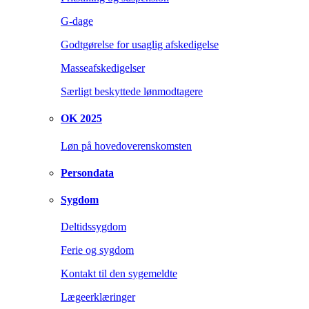
G-dage
Godtgørelse for usaglig afskedigelse
Masseafskedigelser
Særligt beskyttede lønmodtagere
OK 2025
Løn på hovedoverenskomsten
Persondata
Sygdom
Deltidssygdom
Ferie og sygdom
Kontakt til den sygemeldte
Lægeerklæringer