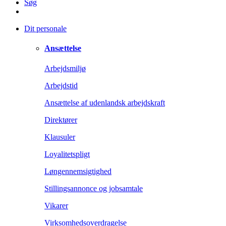
Søg
Dit personale
Ansættelse
Arbejdsmiljø
Arbejdstid
Ansættelse af udenlandsk arbejdskraft
Direktører
Klausuler
Loyalitetspligt
Løngennemsigtighed
Stillingsannonce og jobsamtale
Vikarer
Virksomhedsoverdragelse