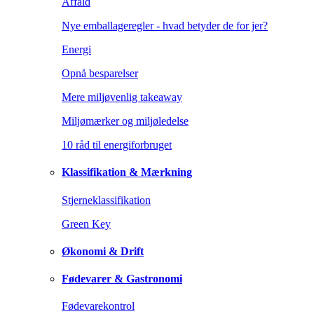
Affald
Nye emballageregler - hvad betyder de for jer?
Energi
Opnå besparelser
Mere miljøvenlig takeaway
Miljømærker og miljøledelse
10 råd til energiforbruget
Klassifikation & Mærkning
Stjerneklassifikation
Green Key
Økonomi & Drift
Fødevarer & Gastronomi
Fødevarekontrol