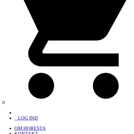
0
LOG IND
OM HORESTA
KONTAKT