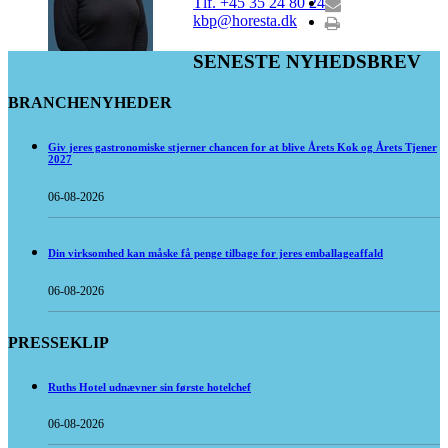
Tlf. +45 35 24 80 24
kbp@horesta.dk
SENESTE NYHEDSBREV
BRANCHENYHEDER
Giv jeres gastronomiske stjerner chancen for at blive Årets Kok og Årets Tjener
2027
06-08-2026
Din virksomhed kan måske få penge tilbage for jeres emballageaffald
06-08-2026
PRESSEKLIP
Ruths Hotel udnævner sin første hotelchef
06-08-2026