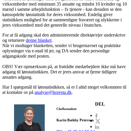
virksomheder med minimum 35 ansatte og mindst 10 kvinder og 10
mænd i samme arbejdsfunktion – fx tjenere - kan desuden se den
kønsopdelte lønstatistik for deres virksomhed. Endelig giver
statistikken mulighed for at sammenligne fraværet og ulykkerne i
jeres virksomhed med det generelle niveau i branchen.
For at få adgang skal den administrerende direktør/ejer underskrive
og returnere
denne blanket
.
Når vi modtager blanketten, sender vi brugernavnet og praktiske
oplysninger via e-mail til jer, og DA sender den personlige
adgangskode med posten.
OBS! Vær opmærksom på, at fratrådte medarbejdere ikke må have
adgang til lønstatistikken. Det er jeres ansvar at fjerne tidligere
ansattes adgang.
Har I spørgsmål til lønstatistikken, så er I altid meget velkommen til
at kontakte os på
analyse@horesta.dk
.
DEL
Chefkonsulent
Karin Bækby Petersen