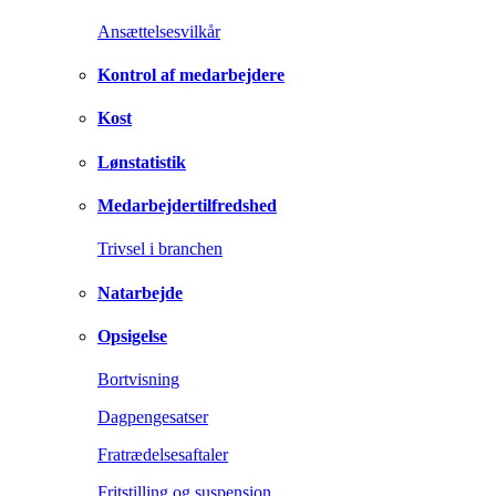
Ansættelsesvilkår
Kontrol af medarbejdere
Kost
Lønstatistik
Medarbejdertilfredshed
Trivsel i branchen
Natarbejde
Opsigelse
Bortvisning
Dagpengesatser
Fratrædelsesaftaler
Fritstilling og suspension