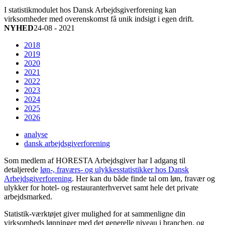
I statistikmodulet hos Dansk Arbejdsgiverforening kan
virksomheder med overenskomst få unik indsigt i egen drift.
NYHED
24-08 - 2021
2018
2019
2020
2021
2022
2023
2024
2025
2026
analyse
dansk arbejdsgiverforening
Som medlem af HORESTA Arbejdsgiver har I adgang til
detaljerede
løn-, fraværs- og ulykkesstatistikker hos Dansk
Arbejdsgiverforening
. Her kan du både finde tal om løn, fravær og
ulykker for hotel- og restauranterhvervet samt hele det private
arbejdsmarked.
Statistik-værktøjet giver mulighed for at sammenligne din
virksomheds lønninger med det generelle niveau i branchen, og