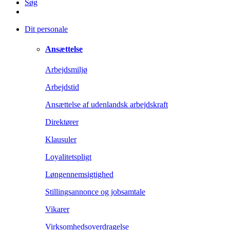
Søg
Dit personale
Ansættelse
Arbejdsmiljø
Arbejdstid
Ansættelse af udenlandsk arbejdskraft
Direktører
Klausuler
Loyalitetspligt
Løngennemsigtighed
Stillingsannonce og jobsamtale
Vikarer
Virksomhedsoverdragelse