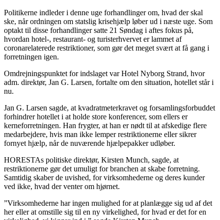
Politikerne indleder i denne uge forhandlinger om, hvad der skal
ske, når ordningen om statslig krisehjælp løber ud i næste uge. Som
optakt til disse forhandlinger satte 21 Søndag i aftes fokus på,
hvordan hotel-, restaurant- og turisterhvervet er lammet af
coronarelaterede restriktioner, som gør det meget svært at få gang i
forretningen igen.
Omdrejningspunktet for indslaget var Hotel Nyborg Strand, hvor
adm. direktør, Jan G. Larsen, fortalte om den situation, hotellet står i
nu.
Jan G. Larsen sagde, at kvadratmeterkravet og forsamlingsforbuddet
forhindrer hotellet i at holde store konferencer, som ellers er
kerneforretningen. Han frygter, at han er nødt til at afskedige flere
medarbejdere, hvis man ikke lemper restriktionerne eller sikrer
fornyet hjælp, når de nuværende hjælpepakker udløber.
HORESTAs politiske direktør, Kirsten Munch, sagde, at
restriktionerne gør det umuligt for branchen at skabe forretning.
Samtidig skaber de uvished, for virksomhederne og deres kunder
ved ikke, hvad der venter om hjørnet.
”Virksomhederne har ingen mulighed for at planlægge sig ud af det
her eller at omstille sig til en ny virkelighed, for hvad er det for en