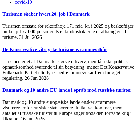
covid-19
Turismen skaber hvert 20. job i Danmark
Turismen omsatte for rekordhøje 171 mia. kr. i 2025 og beskæftiger
nu knap 157.000 personer. Især landdistrikterne er afhængige af
turisme.
31 Jul 2026
De Konservative vil styrke turismens rammevilkår
Turismen er et af Danmarks største erhverv, men får ikke politisk
opmærksomhed svarende til sin betydning, mener Det Konservative
Folkeparti. Partiet efterlyser bedre rammevilkår frem for øget
regulering.
26 Jun 2026
Danmark og 10 andre EU-lande i opråb mod russiske turister
Danmark og 10 andre europæiske lande ønsker strammere
visumregler for russiske statsborgere. Initiativet kommer, mens
antallet af russiske turister til Europa stiger trods den fortsatte krig i
Ukraine.
16 Jun 2026