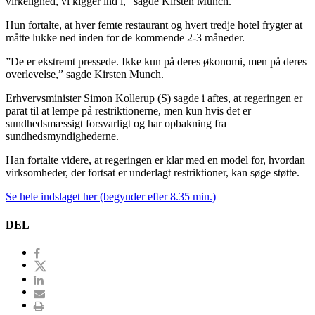
virkelighed, vi kigger ind i,” sagde Kirsten Munch.
Hun fortalte, at hver femte restaurant og hvert tredje hotel frygter at
måtte lukke ned inden for de kommende 2-3 måneder.
”De er ekstremt pressede. Ikke kun på deres økonomi, men på deres
overlevelse,” sagde Kirsten Munch.
Erhvervsminister Simon Kollerup (S) sagde i aftes, at regeringen er
parat til at lempe på restriktionerne, men kun hvis det er
sundhedsmæssigt forsvarligt og har opbakning fra
sundhedsmyndighederne.
Han fortalte videre, at regeringen er klar med en model for, hvordan
virksomheder, der fortsat er underlagt restriktioner, kan søge støtte.
Se hele indslaget her (begynder efter 8.35 min.)
DEL