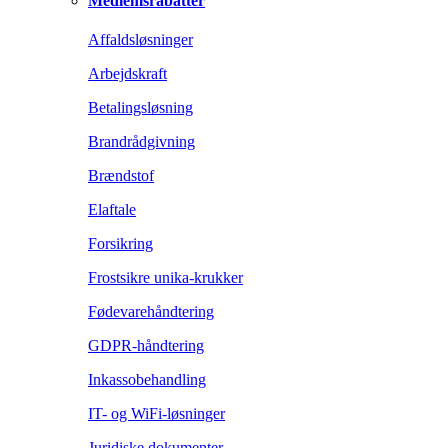
Medlemsrabatter
Affaldsløsninger
Arbejdskraft
Betalingsløsning
Brandrådgivning
Brændstof
Elaftale
Forsikring
Frostsikre unika-krukker
Fødevarehåndtering
GDPR-håndtering
Inkassobehandling
IT- og WiFi-løsninger
Juridiske dokumenter