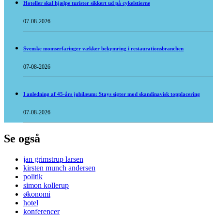
Hoteller skal hjælpe turister sikkert ud på cykelstierne
07-08-2026
Svenske momserfaringer vækker bekymring i restaurationsbranchen
07-08-2026
I anledning af 45-års jubilæum: Stays sigter mod skandinavisk topplacering
07-08-2026
Se også
jan grimstrup larsen
kirsten munch andersen
politik
simon kollerup
økonomi
hotel
konferencer