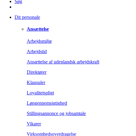
Søg
Dit personale
Ansættelse
Arbejdsmiljø
Arbejdstid
Ansættelse af udenlandsk arbejdskraft
Direktører
Klausuler
Loyalitetspligt
Løngennemsigtighed
Stillingsannonce og jobsamtale
Vikarer
Virksomhedsoverdragelse