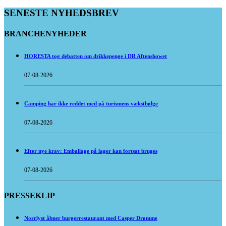
SENESTE NYHEDSBREV
BRANCHENYHEDER
HORESTA tog debatten om drikkepenge i DR Aftenshowet
07-08-2026
Camping har ikke reddet med på turismens vækstbølge
07-08-2026
Efter nye krav: Emballage på lager kan fortsat bruges
07-08-2026
PRESSEKLIP
Norrlyst åbner burgerrestaurant med Casper Drømme