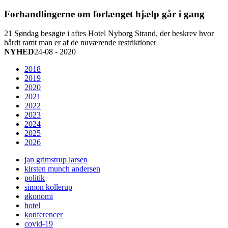
Forhandlingerne om forlænget hjælp går i gang
21 Søndag besøgte i aftes Hotel Nyborg Strand, der beskrev hvor
hårdt ramt man er af de nuværende restriktioner
NYHED
24-08 - 2020
2018
2019
2020
2021
2022
2023
2024
2025
2026
jan grimstrup larsen
kirsten munch andersen
politik
simon kollerup
økonomi
hotel
konferencer
covid-19