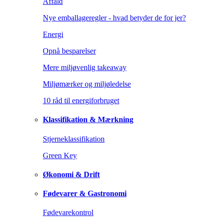
Affald
Nye emballageregler - hvad betyder de for jer?
Energi
Opnå besparelser
Mere miljøvenlig takeaway
Miljømærker og miljøledelse
10 råd til energiforbruget
Klassifikation & Mærkning
Stjerneklassifikation
Green Key
Økonomi & Drift
Fødevarer & Gastronomi
Fødevarekontrol