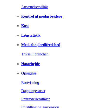
Ansættelsesvilkår
Kontrol af medarbejdere
Kost
Lønstatistik
Medarbejdertilfredshed
Trivsel i branchen
Natarbejde
Opsigelse
Bortvisning
Dagpengesatser
Fratrædelsesaftaler
Fritstilling og suspension