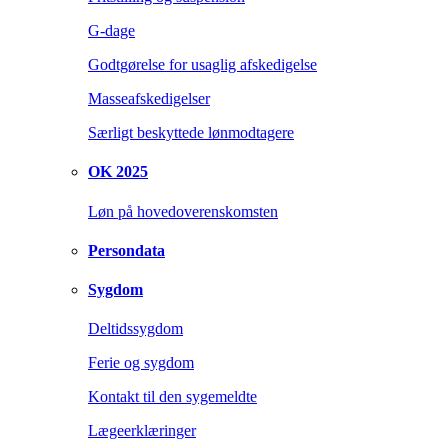
G-dage
Godtgørelse for usaglig afskedigelse
Masseafskedigelser
Særligt beskyttede lønmodtagere
OK 2025
Løn på hovedoverenskomsten
Persondata
Sygdom
Deltidssygdom
Ferie og sygdom
Kontakt til den sygemeldte
Lægeerklæringer