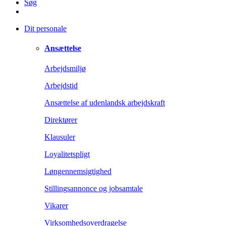
Søg
Dit personale
Ansættelse
Arbejdsmiljø
Arbejdstid
Ansættelse af udenlandsk arbejdskraft
Direktører
Klausuler
Loyalitetspligt
Løngennemsigtighed
Stillingsannonce og jobsamtale
Vikarer
Virksomhedsoverdragelse