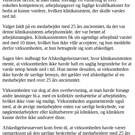
enkeltes kompetencer, arbejdsopgaver og faglige kvalifikationer for
bedst at kunne vurdere, hvilken klinikassistent, der skulle varsles
ned tid.
Valget faldt på en medarbejder med 25 års anciennitet, da det var
denne klinikassistents arbejdsområde, der var berørt af
arbejdsmanglen. Klinikassistenten fik sin ugentlige arbejdstid varslet
ned med 10 timer, hvilket hun ikke ville acceptere, og hun meddelte
derfor virksomheden, at hun betragtede sig som afskediget.
Sagen blev indbragt for Afskedigelsesnævnet, hvor klinikassistenten
mente, at virksomheden ikke havde haft en saglig begrundelse for at
varsle netop hende ned i tid. Hun mente desuden, at virksomheden
ikke havde de særlige hensyn, der gælder ved afskedigelse af en
medarbejder med over 25 års anciennitet.
Virksomheden var dog af den overbevisning, at man havde forsøgt
andre løsninger bl.a. med en kollektiv nedsættelse af arbejdstiden,
hvilket ikke viste sig muligt. Virksomheden argumenterede også
med, at de øvrige medarbejdere enten var særligt beskyttede, var
nøglemedarbejdere eller kulturbærere på klinikken, og klinikken
kunne derfor ikke undvære disse.
Afskedigelsesnævnet kom frem til, at virksomheden havde været
opmærksom på den særlige beskyttelse af medarbejdere med 25 års