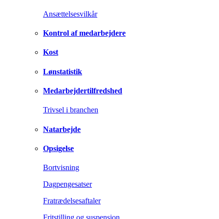
Ansættelsesvilkår
Kontrol af medarbejdere
Kost
Lønstatistik
Medarbejdertilfredshed
Trivsel i branchen
Natarbejde
Opsigelse
Bortvisning
Dagpengesatser
Fratrædelsesaftaler
Fritstilling og suspension