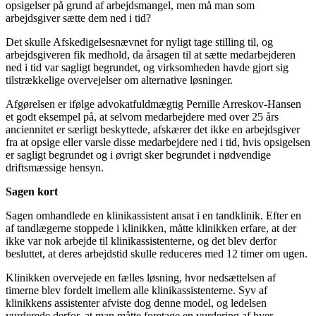
opsigelser på grund af arbejdsmangel, men må man som
arbejdsgiver sætte dem ned i tid?
Det skulle Afskedigelsesnævnet for nyligt tage stilling til, og
arbejdsgiveren fik medhold, da årsagen til at sætte medarbejderen
ned i tid var sagligt begrundet, og virksomheden havde gjort sig
tilstrækkelige overvejelser om alternative løsninger.
Afgørelsen er ifølge advokatfuldmægtig Pernille Arreskov-Hansen
et godt eksempel på, at selvom medarbejdere med over 25 års
anciennitet er særligt beskyttede, afskærer det ikke en arbejdsgiver
fra at opsige eller varsle disse medarbejdere ned i tid, hvis opsigelsen
er sagligt begrundet og i øvrigt sker begrundet i nødvendige
driftsmæssige hensyn.
Sagen kort
Sagen omhandlede en klinikassistent ansat i en tandklinik. Efter en
af tandlægerne stoppede i klinikken, måtte klinikken erfare, at der
ikke var nok arbejde til klinikassistenterne, og det blev derfor
besluttet, at deres arbejdstid skulle reduceres med 12 timer om ugen.
Klinikken overvejede en fælles løsning, hvor nedsættelsen af
timerne blev fordelt imellem alle klinikassistenterne. Syv af
klinikkens assistenter afviste dog denne model, og ledelsen
vurderede derfor, at man måtte foretage en vurdering af hver