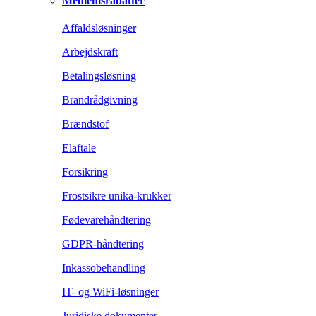
Medlemsrabatter
Affaldsløsninger
Arbejdskraft
Betalingsløsning
Brandrådgivning
Brændstof
Elaftale
Forsikring
Frostsikre unika-krukker
Fødevarehåndtering
GDPR-håndtering
Inkassobehandling
IT- og WiFi-løsninger
Juridiske dokumenter