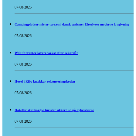
07-08-2026
Campingpladser mister terræn i dansk turisme: Efterlyser moderne lovgivning
07-08-2026
Wolt forventer lavere vækst efter rekordår
07-08-2026
Hotel i Ribe knækker rekrutteringskoden
07-08-2026
Hoteller skal hjælpe turister sikkert ud på cykelstierne
07-08-2026