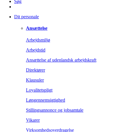
Søg
Dit personale
Ansættelse
Arbejdsmiljø
Arbejdstid
Ansættelse af udenlandsk arbejdskraft
Direktører
Klausuler
Loyalitetspligt
Løngennemsigtighed
Stillingsannonce og jobsamtale
Vikarer
Virksomhedsoverdragelse