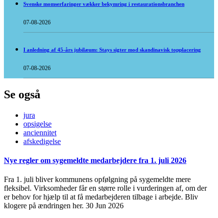
Svenske momserfaringer vækker bekymring i restaurationsbranchen
07-08-2026
I anledning af 45-års jubilæum: Stays sigter mod skandinavisk topplacering
07-08-2026
Se også
jura
opsigelse
anciennitet
afskedigelse
Nye regler om sygemeldte medarbejdere fra 1. juli 2026
Fra 1. juli bliver kommunens opfølgning på sygemeldte mere
fleksibel. Virksomheder får en større rolle i vurderingen af, om der
er behov for hjælp til at få medarbejderen tilbage i arbejde. Bliv
klogere på ændringen her.
30 Jun 2026