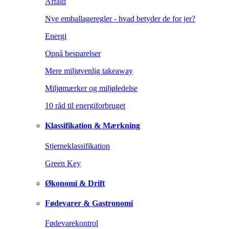
Affald
Nye emballageregler - hvad betyder de for jer?
Energi
Opnå besparelser
Mere miljøvenlig takeaway
Miljømærker og miljøledelse
10 råd til energiforbruget
Klassifikation & Mærkning
Stjerneklassifikation
Green Key
Økonomi & Drift
Fødevarer & Gastronomi
Fødevarekontrol