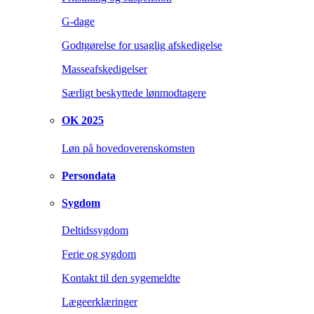
G-dage
Godtgørelse for usaglig afskedigelse
Masseafskedigelser
Særligt beskyttede lønmodtagere
OK 2025
Løn på hovedoverenskomsten
Persondata
Sygdom
Deltidssygdom
Ferie og sygdom
Kontakt til den sygemeldte
Lægeerklæringer