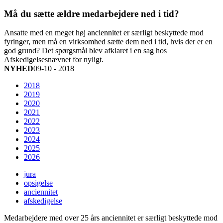
Må du sætte ældre medarbejdere ned i tid?
Ansatte med en meget høj anciennitet er særligt beskyttede mod
fyringer, men må en virksomhed sætte dem ned i tid, hvis der er en
god grund? Det spørgsmål blev afklaret i en sag hos
Afskedigelsesnævnet for nyligt.
NYHED
09-10 - 2018
2018
2019
2020
2021
2022
2023
2024
2025
2026
jura
opsigelse
anciennitet
afskedigelse
Medarbejdere med over 25 års anciennitet er særligt beskyttede mod