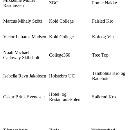
Mikkeline Møller
ZBC
Pomle Nakke
Rasmussen
Marcus Mihaly Szötz
Kold College
Falsled Kro
Victor Labarca Madsen
Kold College
Kok og Vin
Noah Michael
College360
Tree Top
Calloway Skibsholt
Tambohus Kro og
Isabella Ravn Jakobsen
Holstebro UC
Badehotel
Hotel- og
Oskar Brink Svendsen
Søllerød Kro
Restaurantskolen