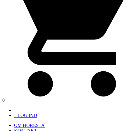
0
LOG IND
OM HORESTA
KONTAKT