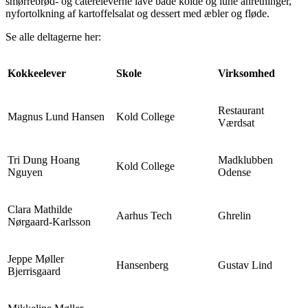
smørrebrød- og catereleverne lave både kolde og lune anretninger,
nyfortolkning af kartoffelsalat og dessert med æbler og fløde.
Se alle deltagerne her:
Kokkeelever
Skole
Virksomhed
Restaurant
Magnus Lund Hansen
Kold College
Værdsat
Tri Dung Hoang
Madklubben
Kold College
Nguyen
Odense
Clara Mathilde
Aarhus Tech
Ghrelin
Nørgaard-Karlsson
Jeppe Møller
Hansenberg
Gustav Lind
Bjerrisgaard