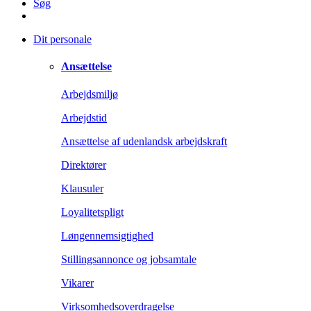
Søg
Dit personale
Ansættelse
Arbejdsmiljø
Arbejdstid
Ansættelse af udenlandsk arbejdskraft
Direktører
Klausuler
Loyalitetspligt
Løngennemsigtighed
Stillingsannonce og jobsamtale
Vikarer
Virksomhedsoverdragelse