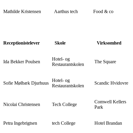
Mathilde Kristensen
Aarthus tech
Food & co
Receptionistelever
Skole
Virksomhed
Hotel- og
Ida Bekker Poulsen
The Square
Restaurantskolen
Hotel- og
Sofie Mølbæk Djurhuus
Scandic Hvidovre
Restaurantskolen
Comwell Kellers
Nicolai Christensen
Tech College
Park
Petra Ingebrigtsen
tech College
Hotel Brandan