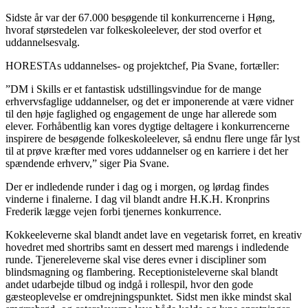
Sidste år var der 67.000 besøgende til konkurrencerne i Høng,
hvoraf størstedelen var folkeskoleelever, der stod overfor et
uddannelsesvalg.
HORESTAs uddannelses- og projektchef, Pia Svane, fortæller:
”DM i Skills er et fantastisk udstillingsvindue for de mange
erhvervsfaglige uddannelser, og det er imponerende at være vidner
til den høje faglighed og engagement de unge har allerede som
elever. Forhåbentlig kan vores dygtige deltagere i konkurrencerne
inspirere de besøgende folkeskoleelever, så endnu flere unge får lyst
til at prøve kræfter med vores uddannelser og en karriere i det her
spændende erhverv,” siger Pia Svane.
Der er indledende runder i dag og i morgen, og lørdag findes
vinderne i finalerne. I dag vil blandt andre H.K.H. Kronprins
Frederik lægge vejen forbi tjenernes konkurrence.
Kokkeeleverne skal blandt andet lave en vegetarisk forret, en kreativ
hovedret med shortribs samt en dessert med marengs i indledende
runde. Tjenereleverne skal vise deres evner i discipliner som
blindsmagning og flambering. Receptionisteleverne skal blandt
andet udarbejde tilbud og indgå i rollespil, hvor den gode
gæsteoplevelse er omdrejningspunktet. Sidst men ikke mindst skal