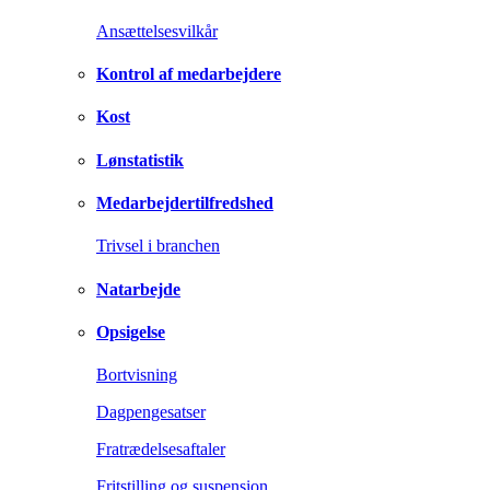
Ansættelsesvilkår
Kontrol af medarbejdere
Kost
Lønstatistik
Medarbejdertilfredshed
Trivsel i branchen
Natarbejde
Opsigelse
Bortvisning
Dagpengesatser
Fratrædelsesaftaler
Fritstilling og suspension