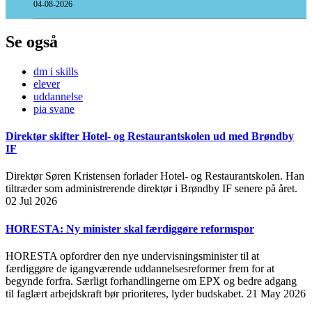
04-08-2026
Se også
dm i skills
elever
uddannelse
pia svane
Direktør skifter Hotel- og Restaurantskolen ud med Brøndby
IF
Direktør Søren Kristensen forlader Hotel- og Restaurantskolen. Han
tiltræder som administrerende direktør i Brøndby IF senere på året.
02 Jul 2026
HORESTA: Ny minister skal færdiggøre reformspor
HORESTA opfordrer den nye undervisningsminister til at
færdiggøre de igangværende uddannelsesreformer frem for at
begynde forfra. Særligt forhandlingerne om EPX og bedre adgang
til faglært arbejdskraft bør prioriteres, lyder budskabet.
21 May 2026