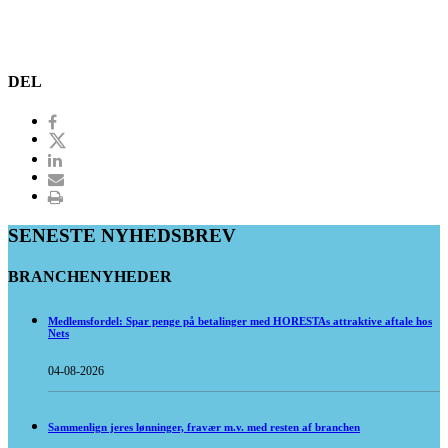
DEL
SENESTE NYHEDSBREV
BRANCHENYHEDER
Medlemsfordel: Spar penge på betalinger med HORESTAs attraktive aftale hos
Nets
04-08-2026
Sammenlign jeres lønninger, fravær m.v. med resten af branchen