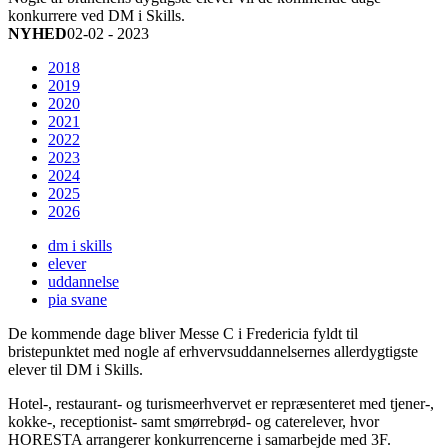
konkurrere ved DM i Skills.
NYHED
02-02 - 2023
2018
2019
2020
2021
2022
2023
2024
2025
2026
dm i skills
elever
uddannelse
pia svane
De kommende dage bliver Messe C i Fredericia fyldt til
bristepunktet med nogle af erhvervsuddannelsernes allerdygtigste
elever til DM i Skills.
Hotel-, restaurant- og turismeerhvervet er repræsenteret med tjener-,
kokke-, receptionist- samt smørrebrød- og caterelever, hvor
HORESTA arrangerer konkurrencerne i samarbejde med 3F.