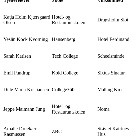
Tjenerelever
Skole
Virksomhed
Katja Holm Kjærsgaard
Hotel- og
Dragsholm Slot
Olsen
Restaurantskolen
Yeslin Kock Kvorning
Hansenberg
Hotel Ferdinand
Sarah Karlsen
Tech College
Scheelsminde
Emil Pandrup
Kold College
Sixtus Sinatur
Ditte Maria Kristiansen
College360
Malling Kro
Hotel- og
Jeppe Maimann Jung
Noma
Restaurantskolen
Amalie Druekær
Støvlet Katrines
ZBC
Rasmussen
Hus