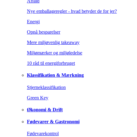
Affald
Nye emballageregler - hvad betyder de for jer?
Energi
Opnå besparelser
Mere miljøvenlig takeaway
Miljømærker og miljøledelse
10 råd til energiforbruget
Klassifikation & Mærkning
Stjerneklassifikation
Green Key
Økonomi & Drift
Fødevarer & Gastronomi
Fødevarekontrol