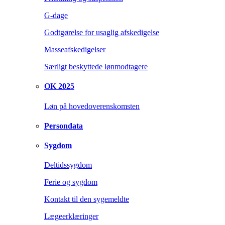
G-dage
Godtgørelse for usaglig afskedigelse
Masseafskedigelser
Særligt beskyttede lønmodtagere
OK 2025
Løn på hovedoverenskomsten
Persondata
Sygdom
Deltidssygdom
Ferie og sygdom
Kontakt til den sygemeldte
Lægeerklæringer