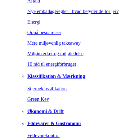
Affald
Nye emballageregler - hvad betyder de for jer?
Energi
Opnå besparelser
Mere miljøvenlig takeaway
Miljømærker og miljøledelse
10 råd til energiforbruget
Klassifikation & Mærkning
Stjerneklassifikation
Green Key
Økonomi & Drift
Fødevarer & Gastronomi
Fødevarekontrol