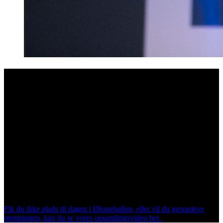
SE HØJDEPUNKTER FRA HORESTA ÅRSDAG
2022
For tiende gang kunne HORESTA torsdag den 22. november
invitere til årsdag. En udsolgt dag med flere end 600 branchefolk,
der som altid åbnede med et brag af et show, inden scenen blev
indtaget af både danske og udenlandske talere samt branchefolk.
Dagen sluttede med en fantastisk branchefest på toppen af DGI-
Byen med flere end 250 gæster.
I HORESTA vil vi gerne takke for en fantastisk årsdag med højt
humør og masser af inspiration i både community pavillonen og fra
scenen.
Fik du ikke plads til dagen i Øksnehallen, eller vil du genopleve
stemningen, kan du se vores opsamlingsvideo her.