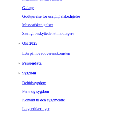
G-dage
Godtgørelse for usaglig afskedigelse
Masseafskedigelser
Særligt beskyttede lønmodtagere
OK 2025
Løn på hovedoverenskomsten
Persondata
Sygdom
Deltidssygdom
Ferie og sygdom
Kontakt til den sygemeldte
Lægeerklæringer