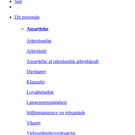
Søg
Dit personale
Ansættelse
Arbejdsmiljø
Arbejdstid
Ansættelse af udenlandsk arbejdskraft
Direktører
Klausuler
Loyalitetspligt
Løngennemsigtighed
Stillingsannonce og jobsamtale
Vikarer
Virksomhedsoverdragelse