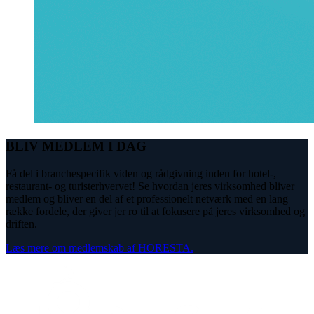
BLIV MEDLEM I DAG
Få del i branchespecifik viden og rådgivning inden for hotel-,
restaurant- og turisterhvervet! Se hvordan jeres virksomhed bliver
medlem og bliver en del af et professionelt netværk med en lang
række fordele, der giver jer ro til at fokusere på jeres virksomhed og
driften.
Læs mere om medlemskab af HORESTA.