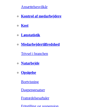
Ansættelsesvilkår
Kontrol af medarbejdere
Kost
Lønstatistik
Medarbejdertilfredshed
Trivsel i branchen
Natarbejde
Opsigelse
Bortvisning
Dagpengesatser
Fratrædelsesaftaler
Fritstilling og suspension