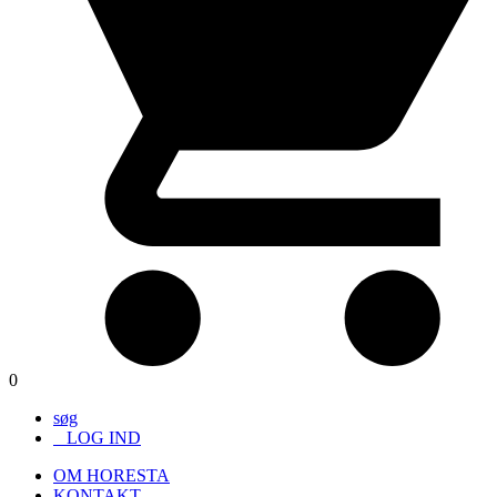
0
søg
LOG IND
OM HORESTA
KONTAKT