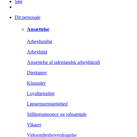
Søg
Dit personale
Ansættelse
Arbejdsmiljø
Arbejdstid
Ansættelse af udenlandsk arbejdskraft
Direktører
Klausuler
Loyalitetspligt
Løngennemsigtighed
Stillingsannonce og jobsamtale
Vikarer
Virksomhedsoverdragelse