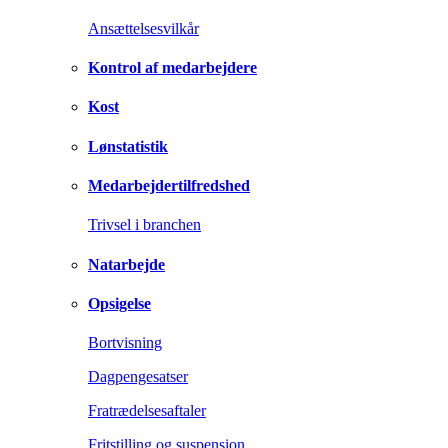
Ansættelsesvilkår
Kontrol af medarbejdere
Kost
Lønstatistik
Medarbejdertilfredshed
Trivsel i branchen
Natarbejde
Opsigelse
Bortvisning
Dagpengesatser
Fratrædelsesaftaler
Fritstilling og suspension