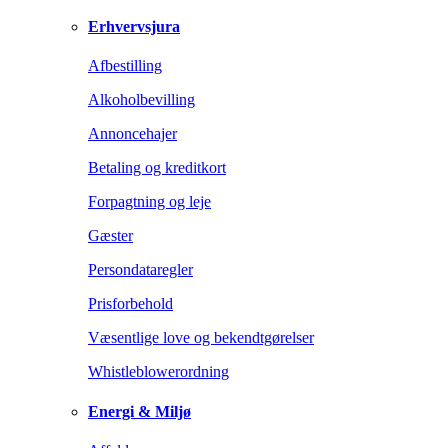
Erhvervsjura
Afbestilling
Alkoholbevilling
Annoncehajer
Betaling og kreditkort
Forpagtning og leje
Gæster
Persondataregler
Prisforbehold
Væsentlige love og bekendtgørelser
Whistleblowerordning
Energi & Miljø