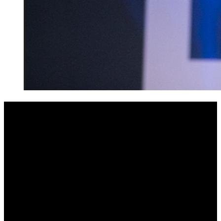
SE HØJDEPUNKTER FRA HORESTA ÅRSDAG
2022
For tiende gang kunne HORESTA torsdag den 22. november
invitere til årsdag. En udsolgt dag med flere end 600 branchefolk,
der som altid åbnede med et brag af et show, inden scenen blev
indtaget af både danske og udenlandske talere samt branchefolk.
Dagen sluttede med en fantastisk branchefest på toppen af DGI-
Byen med flere end 250 gæster.
I HORESTA vil vi gerne takke for en fantastisk årsdag med højt
humør og masser af inspiration i både community pavillonen og fra