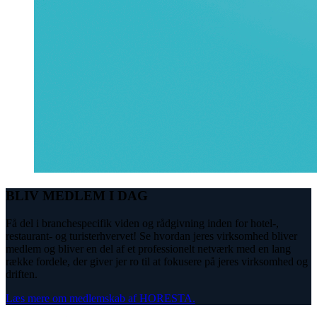
BLIV MEDLEM I DAG
Få del i branchespecifik viden og rådgivning inden for hotel-,
restaurant- og turisterhvervet! Se hvordan jeres virksomhed bliver
medlem og bliver en del af et professionelt netværk med en lang
række fordele, der giver jer ro til at fokusere på jeres virksomhed og
driften.
Læs mere om medlemskab af HORESTA.