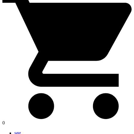
0
søg