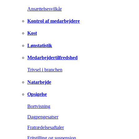
Ansættelsesvilkår
Kontrol af medarbejdere
Kost
Lønstatistik
Medarbejdertilfredshed
Trivsel i branchen
Natarbejde
Opsigelse
Bortvisning
Dagpengesatser
Fratrædelsesaftaler
Fritstilling og suspension