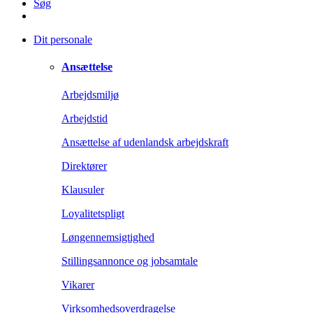
Søg
Dit personale
Ansættelse
Arbejdsmiljø
Arbejdstid
Ansættelse af udenlandsk arbejdskraft
Direktører
Klausuler
Loyalitetspligt
Løngennemsigtighed
Stillingsannonce og jobsamtale
Vikarer
Virksomhedsoverdragelse