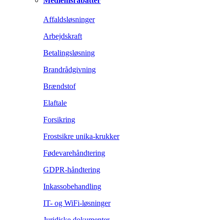
Medlemsrabatter
Affaldsløsninger
Arbejdskraft
Betalingsløsning
Brandrådgivning
Brændstof
Elaftale
Forsikring
Frostsikre unika-krukker
Fødevarehåndtering
GDPR-håndtering
Inkassobehandling
IT- og WiFi-løsninger
Juridiske dokumenter