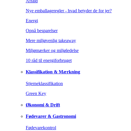
Affald
Nye emballageregler - hvad betyder de for jer?
Energi
Opnå besparelser
Mere miljøvenlig takeaway
Miljømærker og miljøledelse
10 råd til energiforbruget
Klassifikation & Mærkning
Stjerneklassifikation
Green Key
Økonomi & Drift
Fødevarer & Gastronomi
Fødevarekontrol