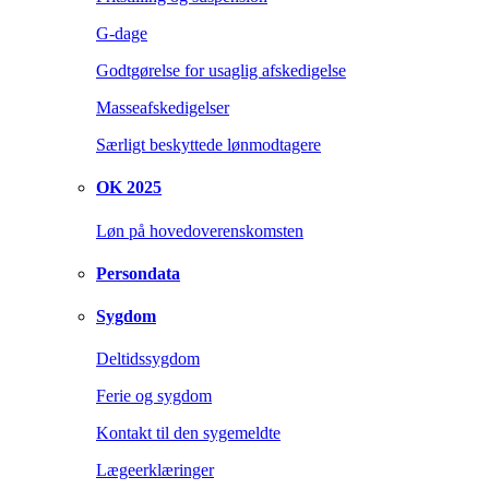
G-dage
Godtgørelse for usaglig afskedigelse
Masseafskedigelser
Særligt beskyttede lønmodtagere
OK 2025
Løn på hovedoverenskomsten
Persondata
Sygdom
Deltidssygdom
Ferie og sygdom
Kontakt til den sygemeldte
Lægeerklæringer