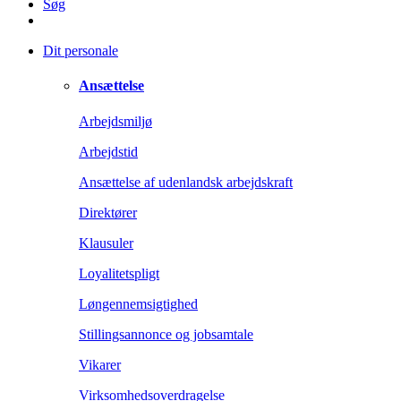
Søg
Dit personale
Ansættelse
Arbejdsmiljø
Arbejdstid
Ansættelse af udenlandsk arbejdskraft
Direktører
Klausuler
Loyalitetspligt
Løngennemsigtighed
Stillingsannonce og jobsamtale
Vikarer
Virksomhedsoverdragelse