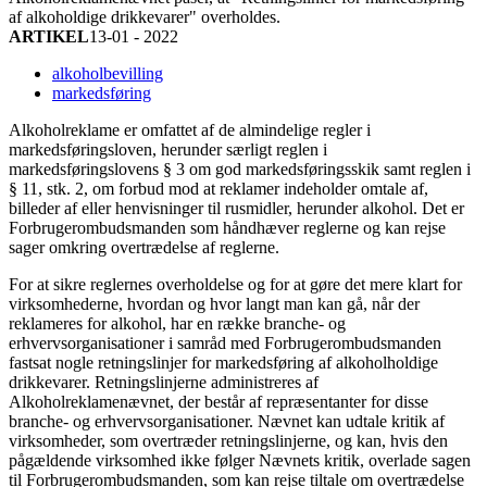
af alkoholdige drikkevarer" overholdes.
ARTIKEL
13-01 - 2022
alkoholbevilling
markedsføring
Alkoholreklame er omfattet af de almindelige regler i
markedsføringsloven, herunder særligt reglen i
markedsføringslovens § 3 om god markedsføringsskik samt reglen i
§ 11, stk. 2, om forbud mod at reklamer indeholder omtale af,
billeder af eller henvisninger til rusmidler, herunder alkohol. Det er
Forbrugerombudsmanden som håndhæver reglerne og kan rejse
sager omkring overtrædelse af reglerne.
For at sikre reglernes overholdelse og for at gøre det mere klart for
virksomhederne, hvordan og hvor langt man kan gå, når der
reklameres for alkohol, har en række branche- og
erhvervsorganisationer i samråd med Forbrugerombudsmanden
fastsat nogle retningslinjer for markedsføring af alkoholholdige
drikkevarer. Retningslinjerne administreres af
Alkoholreklamenævnet, der består af repræsentanter for disse
branche- og erhvervsorganisationer. Nævnet kan udtale kritik af
virksomheder, som overtræder retningslinjerne, og kan, hvis den
pågældende virksomhed ikke følger Nævnets kritik, overlade sagen
til Forbrugerombudsmanden, som kan rejse tiltale om overtrædelse