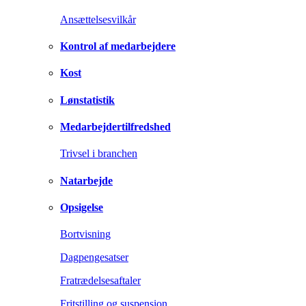
Ansættelsesvilkår
Kontrol af medarbejdere
Kost
Lønstatistik
Medarbejdertilfredshed
Trivsel i branchen
Natarbejde
Opsigelse
Bortvisning
Dagpengesatser
Fratrædelsesaftaler
Fritstilling og suspension