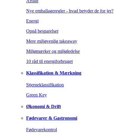
Affald
Nye emballageregler - hvad betyder de for jer?
Energi
Opnå besparelser
Mere miljøvenlig takeaway
Miljømærker og miljøledelse
10 råd til energiforbruget
Klassifikation & Mærkning
Stjerneklassifikation
Green Key
Økonomi & Drift
Fødevarer & Gastronomi
Fødevarekontrol