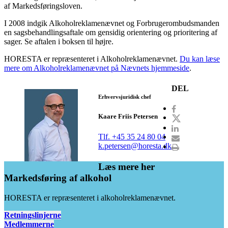
af Markedsføringsloven.
I 2008 indgik Alkoholreklamenævnet og Forbrugerombudsmanden
en sagsbehandlingsaftale om gensidig orientering og prioritering af
sager. Se aftalen i boksen til højre.
HORESTA er repræsenteret i Alkoholreklamenævnet.
Du kan læse
mere om Alkoholreklamenævnet på Nævnets hjemmeside
.
DEL
Erhvervsjuridisk chef
Kaare Friis Petersen
Tlf. +45 35 24 80 04
k.petersen@horesta.dk
Læs mere her
Markedsføring af alkohol
HORESTA er repræsenteret i alkoholreklamenævnet.
Retningslinjerne
Medlemmerne