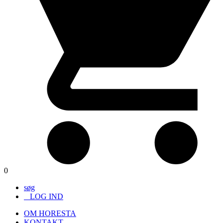
0
søg
LOG IND
OM HORESTA
KONTAKT