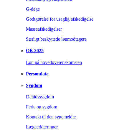
G-dage
Godtgørelse for usaglig afskedigelse
Masseafskedigelser
Særligt beskyttede lønmodtagere
OK 2025
Løn på hovedoverenskomsten
Persondata
Sygdom
Deltidssygdom
Ferie og sygdom
Kontakt til den sygemeldte
Lægeerklæringer