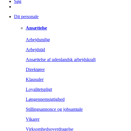
Søg
Dit personale
Ansættelse
Arbejdsmiljø
Arbejdstid
Ansættelse af udenlandsk arbejdskraft
Direktører
Klausuler
Loyalitetspligt
Løngennemsigtighed
Stillingsannonce og jobsamtale
Vikarer
Virksomhedsoverdragelse