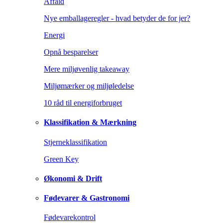
Affald
Nye emballageregler - hvad betyder de for jer?
Energi
Opnå besparelser
Mere miljøvenlig takeaway
Miljømærker og miljøledelse
10 råd til energiforbruget
Klassifikation & Mærkning
Stjerneklassifikation
Green Key
Økonomi & Drift
Fødevarer & Gastronomi
Fødevarekontrol