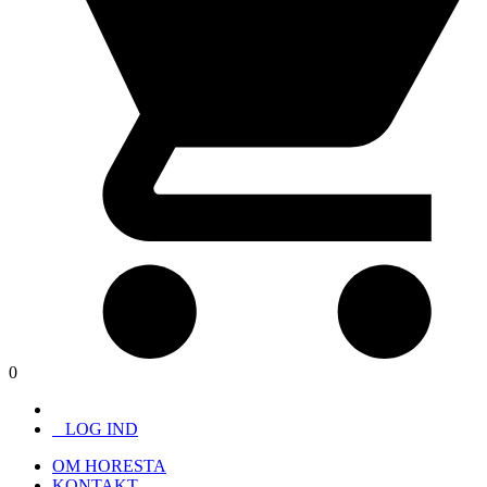
0
LOG IND
OM HORESTA
KONTAKT