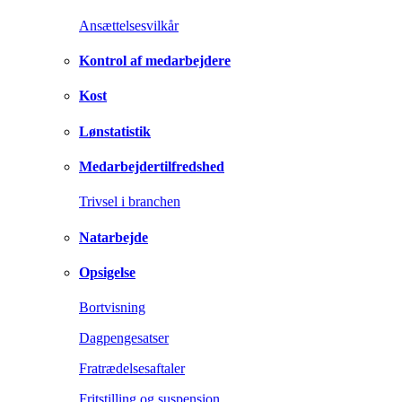
Ansættelsesvilkår
Kontrol af medarbejdere
Kost
Lønstatistik
Medarbejdertilfredshed
Trivsel i branchen
Natarbejde
Opsigelse
Bortvisning
Dagpengesatser
Fratrædelsesaftaler
Fritstilling og suspension