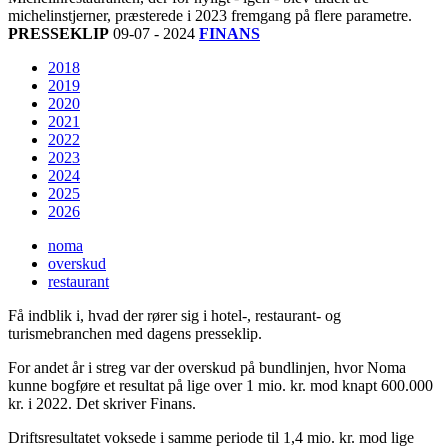
michelinstjerner, præsterede i 2023 fremgang på flere parametre.
PRESSEKLIP
09-07 - 2024
FINANS
2018
2019
2020
2021
2022
2023
2024
2025
2026
noma
overskud
restaurant
Få indblik i, hvad der rører sig i hotel-, restaurant- og
turismebranchen med dagens presseklip.
For andet år i streg var der overskud på bundlinjen, hvor Noma
kunne bogføre et resultat på lige over 1 mio. kr. mod knapt 600.000
kr. i 2022. Det skriver Finans.
Driftsresultatet voksede i samme periode til 1,4 mio. kr. mod lige