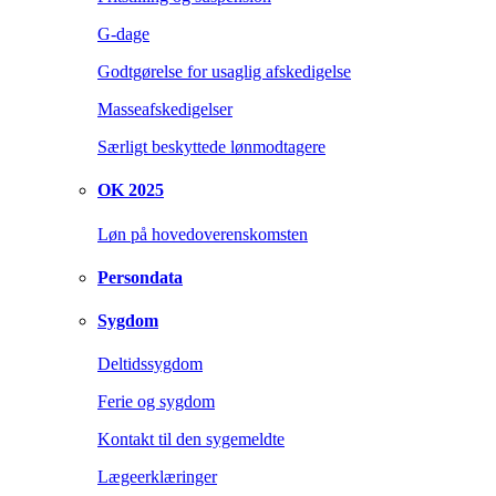
G-dage
Godtgørelse for usaglig afskedigelse
Masseafskedigelser
Særligt beskyttede lønmodtagere
OK 2025
Løn på hovedoverenskomsten
Persondata
Sygdom
Deltidssygdom
Ferie og sygdom
Kontakt til den sygemeldte
Lægeerklæringer